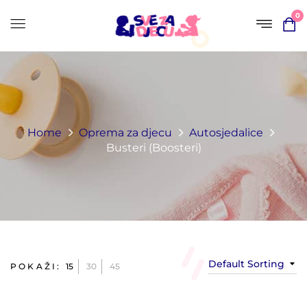
0
Home
Oprema za djecu
Autosjedalice
Busteri (Boosteri)
Default Sorting
POKAŽI:
15
30
45