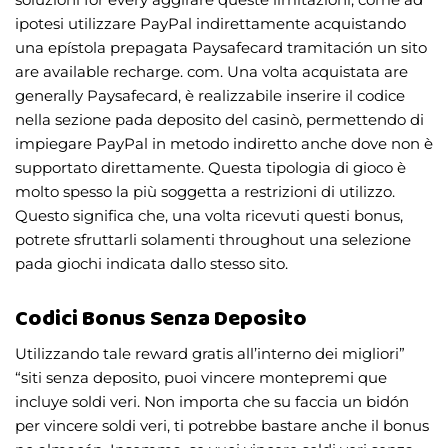
ipotesi utilizzare PayPal indirettamente acquistando
una epístola prepagata Paysafecard tramitación un sito
are available recharge. com. Una volta acquistata are
generally Paysafecard, è realizzabile inserire il codice
nella sezione pada deposito del casinò, permettendo di
impiegare PayPal in metodo indiretto anche dove non è
supportato direttamente. Questa tipologia di gioco è
molto spesso la più soggetta a restrizioni di utilizzo.
Questo significa che, una volta ricevuti questi bonus,
potrete sfruttarli solamenti throughout una selezione
pada giochi indicata dallo stesso sito.
Codici Bonus Senza Deposito
Utilizzando tale reward gratis all’interno dei migliori”
“siti senza deposito, puoi vincere montepremi que
incluye soldi veri. Non importa che su faccia un bidón
per vincere soldi veri, ti potrebbe bastare anche il bonus