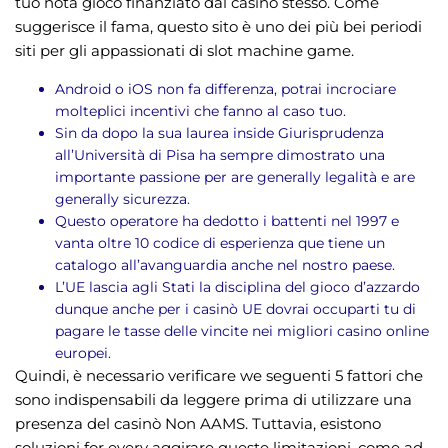
tuo nota gioco finanziato dal casinò stesso. Come
suggerisce il fama, questo sito è uno dei più bei periodi
siti per gli appassionati di slot machine game.
Android o iOS non fa differenza, potrai incrociare
molteplici incentivi che fanno al caso tuo.
Sin da dopo la sua laurea inside Giurisprudenza
all’Università di Pisa ha sempre dimostrato una
importante passione per are generally legalità e are
generally sicurezza.
Questo operatore ha dedotto i battenti nel 1997 e
vanta oltre 10 codice di esperienza que tiene un
catalogo all’avanguardia anche nel nostro paese.
L’UE lascia agli Stati la disciplina del gioco d’azzardo
dunque anche per i casinò UE dovrai occuparti tu di
pagare le tasse delle vincite nei migliori casino online
europei.
Quindi, è necessario verificare we seguenti 5 fattori che
sono indispensabili da leggere prima di utilizzare una
presenza del casinò Non AAMS. Tuttavia, esistono
soluzioni for every aggirare queste limitazioni, come ad