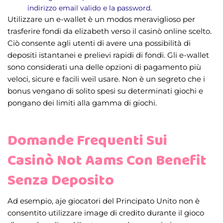
indirizzo email valido e la password.
Utilizzare un e-wallet è un modos meraviglioso per
trasferire fondi da elizabeth verso il casinò online scelto.
Ciò consente agli utenti di avere una possibilità di
depositi istantanei e prelievi rapidi di fondi. Gli e-wallet
sono considerati una delle opzioni di pagamento più
veloci, sicure e facili weil usare. Non è un segreto che i
bonus vengano di solito spesi su determinati giochi e
pongano dei limiti alla gamma di giochi.
Domande Frequenti Sui
Casinò Not Aams Con Benefit
Senza Deposito
Ad esempio, aje giocatori del Principato Unito non è
consentito utilizzare image di credito durante il gioco