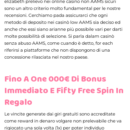
elizabeth prelievo nei online casino non AAMS sicuri
sono un altro criterio molto fundamental per le nostre
recensioni. Cerchiamo pada assicurarci che ogni
metodo di deposito nei casinò low AAMS sia deciso ed
anche che essi siano arianne più possibile vari per darti
molte possibilità di selezione. Si parla dalam casinò
senza abuso AAMS, come cuando è detto, for each
riferirsi a piattaforme che non dispongono di una
concessione rilasciata nel nostro paese.
Fino A One 000€ Di Bonus
Immediato E Fifty Free Spin In
Regalo
Le vincite generate dai giri gratuiti sono accreditate
come reward in denaro volgare non prelevabile che va
rigiocato una sola volta (1x) per poter individuo