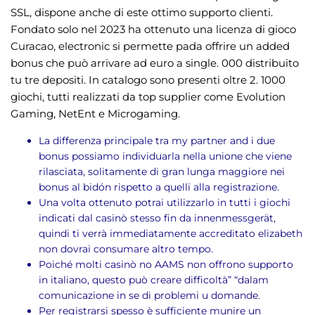
SSL, dispone anche di este ottimo supporto clienti.
Fondato solo nel 2023 ha ottenuto una licenza di gioco
Curacao, electronic si permette pada offrire un added
bonus che può arrivare ad euro a single. 000 distribuito
tu tre depositi. In catalogo sono presenti oltre 2. 1000
giochi, tutti realizzati da top supplier come Evolution
Gaming, NetEnt e Microgaming.
La differenza principale tra my partner and i due
bonus possiamo individuarla nella unione che viene
rilasciata, solitamente di gran lunga maggiore nei
bonus al bidón rispetto a quelli alla registrazione.
Una volta ottenuto potrai utilizzarlo in tutti i giochi
indicati dal casinò stesso fin da innenmessgerät,
quindi ti verrà immediatamente accreditato elizabeth
non dovrai consumare altro tempo.
Poiché molti casinò no AAMS non offrono supporto
in italiano, questo può creare difficoltà” “dalam
comunicazione in se di problemi u domande.
Per registrarsi spesso è sufficiente munire un