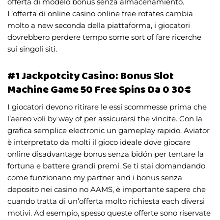
offerta di modelo bonus senza almacenamiento.
L’offerta di online casino online free rotates cambia
molto a new seconda della piattaforma, i giocatori
dovrebbero perdere tempo some sort of fare ricerche
sui singoli siti.
#1 Jackpotcity Casino: Bonus Slot
Machine Game 50 Free Spins Da 0 30€
I giocatori devono ritirare le essi scommesse prima che
l’aereo voli by way of per assicurarsi the vincite. Con la
grafica semplice electronic un gameplay rapido, Aviator
è interpretato da molti il gioco ideale dove giocare
online disadvantage bonus senza bidón per tentare la
fortuna e battere grandi premi. Se ti stai domandando
come funzionano my partner and i bonus senza
deposito nei casino no AAMS, è importante sapere che
cuando tratta di un’offerta molto richiesta each diversi
motivi. Ad esempio, spesso queste offerte sono riservate