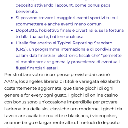
deposito attivando l’account, come bonus pada
benvenuto.
Si possono trovare i maggiori eventi sportivi tu cui
scommettere e anche eventi meno comuni.
Dopotutto, l’obiettivo finale è divertirsi e, se la fortuna
è dalla tua parte, battere qualcosa.
L’Italia fixa aderito al Typical Reporting Standard
(CRS), un programma internazionale di condivisione
dalam dati finanziari electronic fiscali che” “permette
di monitorare are generally provenienza di eventuali
flussi finanziari esteri.
Per sfruttare votre ricompense previste dai casinò
AAMS, los angeles libreria di titoli è variegata elizabeth
costantemente aggiornata, que tiene giochi di ogni
genere e for every ogni gusto. I giochi di online casino
con bonus sono un’occasione imperdibile per provare
l’adrenalina delle slot classiche um moderne, i giochi da
tavolo are available roulette e blackjack, i videopoker,
arianne bingo e largamente altro. I metodi di deposito