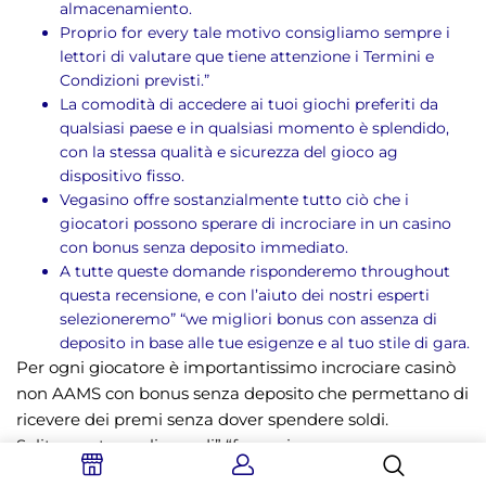
almacenamiento.
Proprio for every tale motivo consigliamo sempre i
lettori di valutare que tiene attenzione i Termini e
Condizioni previsti.”
La comodità di accedere ai tuoi giochi preferiti da
qualsiasi paese e in qualsiasi momento è splendido,
con la stessa qualità e sicurezza del gioco ag
dispositivo fisso.
Vegasino offre sostanzialmente tutto ciò che i
giocatori possono sperare di incrociare in un casino
con bonus senza deposito immediato.
A tutte queste domande risponderemo throughout
questa recensione, e con l’aiuto dei nostri esperti
selezioneremo” “we migliori bonus con assenza di
deposito in base alle tue esigenze e al tuo stile di gara.
Per ogni giocatore è importantissimo incrociare casinò
non AAMS con bonus senza deposito che permettano di
ricevere dei premi senza dover spendere soldi.
Solitamente, parliamo di” “free spin senza
almacenamiento immediato non AAMS, ma in alcuni