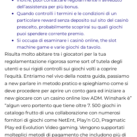
dell’assistenza per più bonus.
Quando controlli i termini e le condizioni di un
particolare reward senza deposito sul sito del casinò
prescelto, probabilmente scoprirai su quali giochi
puoi spendere corrente premio.
Si occupa di esaminare i casinò online, the slot
machine game e varie giochi da tavolo.
Risulta molto abitare tra i giocatori per la tua
regolamentazione rigorosa some sort of tutela degli
utenti e sui rigidi controlli sui giochi volti a coprire
l’equità. Entriamo nel vivo della nostra guida, passiamo
a new parlare in metodo pratico e spieghiamo come si
deve procedere per aprire un conto gara ed iniziare a
new giocare con un casino online low ADM. Winshark è”
“algun vero portento que tiene oltre 7. 500 giochi in
catalogo frutto di una collaborazione con numerosi
fornitori di giochi come NetEnt, Play’n GO, Pragmatic
Play ed Evolution Video gaming. Vengono supportati
molteplici metodi di pagamento che includono più di