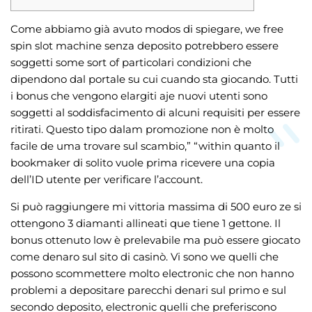
Come abbiamo già avuto modos di spiegare, we free
spin slot machine senza deposito potrebbero essere
soggetti some sort of particolari condizioni che
dipendono dal portale su cui cuando sta giocando. Tutti
i bonus che vengono elargiti aje nuovi utenti sono
soggetti al soddisfacimento di alcuni requisiti per essere
ritirati. Questo tipo dalam promozione non è molto
facile de uma trovare sul scambio,” “within quanto il
bookmaker di solito vuole prima ricevere una copia
dell’ID utente per verificare l’account.
Si può raggiungere mi vittoria massima di 500 euro ze si
ottengono 3 diamanti allineati que tiene 1 gettone. Il
bonus ottenuto low è prelevabile ma può essere giocato
come denaro sul sito di casinò. Vi sono we quelli che
possono scommettere molto electronic che non hanno
problemi a depositare parecchi denari sul primo e sul
secondo deposito, electronic quelli che preferiscono