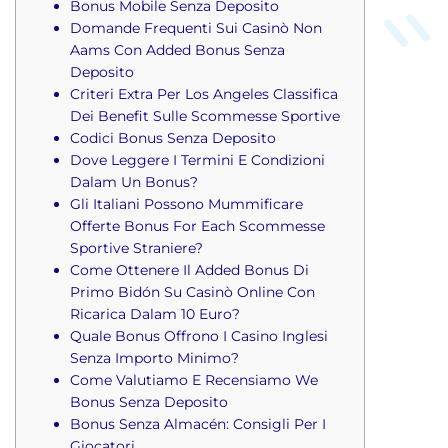
Bonus Mobile Senza Deposito
Domande Frequenti Sui Casinò Non
Aams Con Added Bonus Senza
Deposito
Criteri Extra Per Los Angeles Classifica
Dei Benefit Sulle Scommesse Sportive
Codici Bonus Senza Deposito
Dove Leggere I Termini E Condizioni
Dalam Un Bonus?
Gli Italiani Possono Mummificare
Offerte Bonus For Each Scommesse
Sportive Straniere?
Come Ottenere Il Added Bonus Di
Primo Bidón Su Casinò Online Con
Ricarica Dalam 10 Euro?
Quale Bonus Offrono I Casino Inglesi
Senza Importo Minimo?
Come Valutiamo E Recensiamo We
Bonus Senza Deposito
Bonus Senza Almacén: Consigli Per I
Giocatori