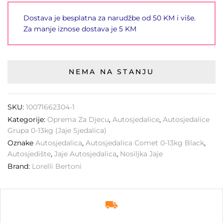
Dostava je besplatna za narudžbe od 50 KM i više.
Za manje iznose dostava je 5 KM
NEMA NA STANJU
SKU:
10071662304-1
Kategorije:
Oprema Za Djecu
,
Autosjedalice
,
Autosjedalice
Grupa 0-13kg (jaje Sjedalica)
Oznake
Autosjedalica
,
Autosjedalica Comet 0-13kg Black
,
Autosjedište
,
Jaje Autosjedalica
,
Nosiljka Jaje
Brand:
Lorelli Bertoni