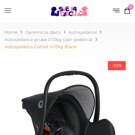
0
Home
Oprema za djecu
Autosjedalice
Autosjedalice grupa 0-13kg (jaje sjedalica)
Autosjedalica Comet 0-13kg Black
-10%