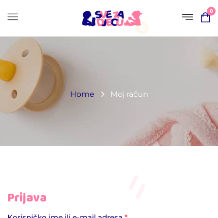
0
Home
Moj račun
Prijava
Korisničko ime ili e-mail adresa
*