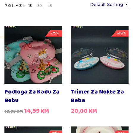
Default Sorting
POKAŽI:
15
30
45
-25%
-49%
Podloga Za Kadu Za
Trimer Za Nokte Za
Bebu
Bebe
14,99
KM
20,00
KM
19,99
KM