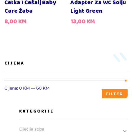
Četka I Češalj Baby
Adapter Za WC Šolju
Care Žaba
Light Green
8,00
KM
13,00
KM
CIJENA
Cijena:
0 KM
—
60 KM
FILTER
KATEGORIJE
Dječija soba