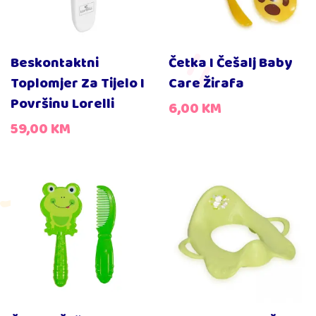
Beskontaktni
Četka I Češalj Baby
Toplomjer Za Tijelo I
Care Žirafa
Površinu Lorelli
6,00
KM
59,00
KM