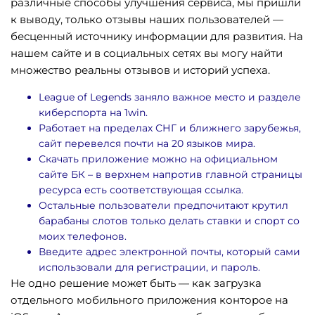
различные способы улучшения сервиса, мы пришли
к выводу, только отзывы наших пользователей —
бесценный источнику информации для развития. На
нашем сайте и в социальных сетях вы могу найти
множество реальны отзывов и историй успеха.
League of Legends заняло важное место и разделе
киберспорта на 1win.
Работает на пределах СНГ и ближнего зарубежья,
сайт перевелся почти на 20 языков мира.
Скачать приложение можно на официальном
сайте БК – в верхнем напротив главной страницы
ресурса есть соответствующая ссылка.
Остальные пользователи предпочитают крутил
барабаны слотов только делать ставки и спорт со
моих телефонов.
Введите адрес электронной почты, который сами
использовали для регистрации, и пароль.
Не одно решение ͏може͏т быть — как загрузка
отдельн͏ого мо͏бильног͏о приложения конторое на