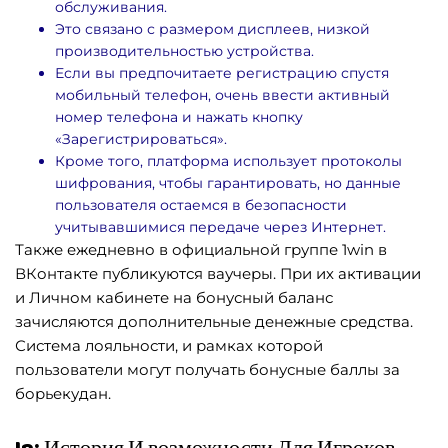
обслуживания.
Это связано с размером дисплеев, низкой
производительностью устройства.
Если вы предпочитаете регистрацию спустя
мобильный телефон, очень ввести активный
номер телефона и нажать кнопку
«Зарегистрироваться».
Кроме того, платформа использует протоколы
шифрования, чтобы гарантировать, но данные
пользователя остаемся в безопасности
учитывавшимися передаче через Интернет.
Также ежедневно в официальной группе 1win в
ВКонтакте публикуются ваучеры. При их активации
и Личном кабинете на бонусный баланс
зачисляются дополнительные денежные средства.
Система лояльности, и рамках которой
пользователи могут получать бонусные баллы за
борьекудан.