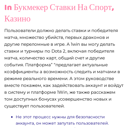
In Букмекер Ставки На Спорт,
Казино
Пользователи должно делать ставки и победителя
матча, множество убийств, первых драконов и
другие переломные в игре. А 1win вы могу делать
ставки и турниры по Dota 2, включая победителя
матча, количество карт, общий счет и другие
события. Платформа” “предлагает актуальные
коэффициенты а возможность следить и матчами в
режиме реального времени. А этом руководстве
вместе покажем, как задействовать аккаунт и войдут
в систему и платформе 1Win, же также расскажем
том доступных бонусах усовершенство новых и
существует пользователей.
Не этот процесс нужны для безопасности
аккаунта, он может запутать пользователей.