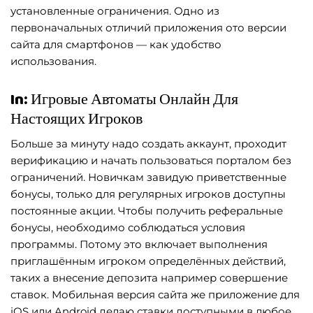
установленные ограничения. Одно из
первоначальных отличий приложения ото версии
сайта для смартфонов — как удобство
использования.
In: Игровые Автоматы Онлайн Для
Настоящих Игроков
Больше за минуту надо создать аккаунт, проходит
верификацию и начать пользоваться порталом без
ограничений. Новичкам завидую приветственные
бонусы, только для регулярных игроков доступны
постоянные акции. Чтобы по͏лучить реферальные
͏бонусы, необходимо соблюдаться условия
программы. Потому это включает выполнения
приглашённым игроком определённых действий,
таких а внесение депозита например совершение
ставок. Моб͏ильная версия сайта же приложение для
iOS или Android делаю ставки доступ͏ными в любое