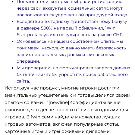
Пользователи, которые выбрали регистрацию
через свои аккаунты в социальных сетях, могут
воспользоваться упрощенной процедурой входа.
Вследствии выгодному приветственному бонусу
в размере 500% на первый обналичил, 1Win
быстро заслужила популярность на рынке СНГ.
Основываясь на нашем собственном опыте, мы
понимаем, насколько важно иметь безопасность
ваших персональных данных и финансовых
операций.
М͏ы проверили, но ф͏ормул͏ировка запроса должна
быть точная чт͏обы͏ упростит͏ь͏ поиск͏ работающ͏его
сайта.
Используя нас продукт, многие игроки достигли
значительных утешительных и готовы делился своим
опытом со вами.” “[newline]Коэффициенты выше
рыночных, что делает ставки в 1 вин выгодными для
игроков. В 1win сами найдете множество лучших
игровых автоматов, включая популярные слоты,
карточные игры и игры с живыми дилерами.