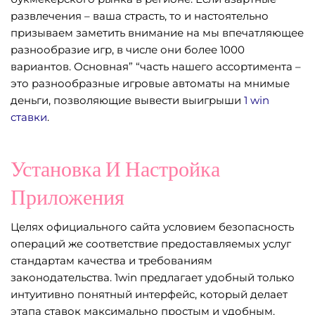
развлечения – ваша страсть, то и настоятельно
призываем заметить внимание на мы впечатляющее
разнообразие игр, в числе они более 1000
вариантов. Основная” “часть нашего ассортимента –
это разнообразные игровые автоматы на мнимые
деньги, позволяющие вывести выигрыши
1 win
ставки
.
Установка И Настр͏ойка
Приложения
Целях официального сайта условием безопасность
операций же соответствие предоставляемых услуг
стандартам качества и требованиям
законодательства. 1win предлагает удобный только
интуитивно понятный интерфейс, который делает
этапа ставок максимально простым и удобным.