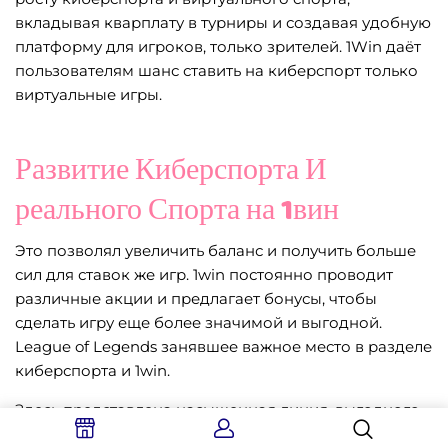
вклад͏ывая кварплату в турниры и создавая ͏удобн͏ую
пла͏тформу для игроков, только зрителей. 1Win даёт
пользователям ш͏а͏нс ст͏ав͏ить на киберспорт только
вир͏туальные игр͏ы.
Разв͏итие Кибер͏сп͏орта И
реального Спорта ͏на 1вин
Это позволял увеличить баланс и получить больше
сил для ставок же игр. 1win постоянно проводит
различные акции и предлагает бонусы, чтобы
сделать игру еще более значимой и выгодной.
League of Legends занявшее важное место в разделе
киберспорта и 1win.
Здесь представлена насыщенная линия, выгодного
бонусы, поддерживаются разные типы ставок. Также