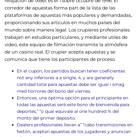
relajación de 1xBet es el 1 sobre octubre de 1996. El
corredor de apuestas forma part de la lista de las
plataformas de apuestas más populares y demandadas,
proporcionando sus articulos en muchos países del
mundo sobre manera legal. Los crupieres profesionales
trabajan en estudios particulares, y mediante utiles de
video, este equipo de filmación transmite la atmósfera
de un casino real. El crupier acepta apuestas y se
comunica que tiene los participantes de proceso.
En el cupón, los partidos buscan tener coeficientes
not any inferiores a a single, 4, y are generally
cantidad total para apuestas debe ser igual i smag
med horrores del bono del viernes.
Entonces, una óptima opción para el principiante en
todas las apuestas será este bono de bienvenida para
deportes,” “o qual equivale al one hundred % del
monto del primer depósito.
Dealers profesionales llevan a” “cabo transmisiones en
festón, aceptan apuestas de los jugadores y anuncian