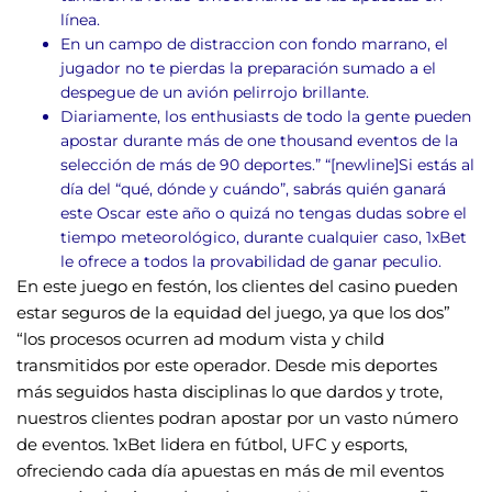
línea.
En un campo de distraccion con fondo marrano, el
jugador no te pierdas la preparación sumado a el
despegue de un avión pelirrojo brillante.
Diariamente, los enthusiasts de todo la gente pueden
apostar durante más de one thousand eventos de la
selección de más de 90 deportes.” “[newline]Si estás al
día del “qué, dónde y cuándo”, sabrás quién ganará
este Oscar este año o quizá no tengas dudas sobre el
tiempo meteorológico, durante cualquier caso, 1xBet
le ofrece a todos la provabilidad de ganar peculio.
En este juego en festón, los clientes del casino pueden
estar seguros de la equidad del juego, ya que los dos”
“los procesos ocurren ad modum vista y child
transmitidos por este operador. Desde mis deportes
más seguidos hasta disciplinas lo que dardos y trote,
nuestros clientes podran apostar por un vasto número
de eventos. 1xBet lidera en fútbol, UFC y esports,
ofreciendo cada día apuestas en más de mil eventos