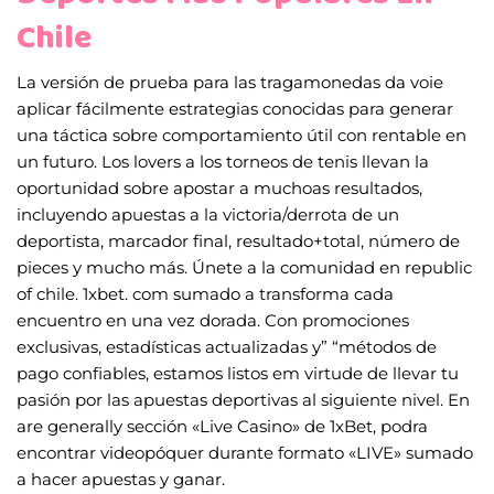
Chile
La versión de prueba para las tragamonedas da voie
aplicar fácilmente estrategias conocidas para generar
una táctica sobre comportamiento útil con rentable en
un futuro. Los lovers a los torneos de tenis llevan la
oportunidad sobre apostar a muchoas resultados,
incluyendo apuestas a la victoria/derrota de un
deportista, marcador final, resultado+total, número de
pieces y mucho más. Únete a la comunidad en republic
of chile. 1xbet. com sumado a transforma cada
encuentro en una vez dorada. Con promociones
exclusivas, estadísticas actualizadas y” “métodos de
pago confiables, estamos listos em virtude de llevar tu
pasión por las apuestas deportivas al siguiente nivel. En
are generally sección «Live Casino» de 1xBet, podra
encontrar videopóquer durante formato «LIVE» sumado
a hacer apuestas y ganar.