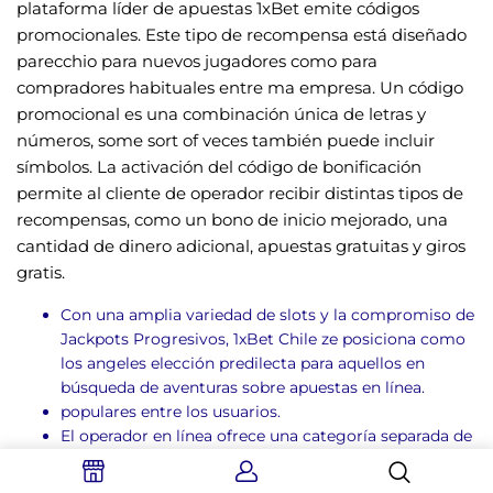
plataforma líder de apuestas 1xBet emite códigos
promocionales. Este tipo de recompensa está diseñado
parecchio para nuevos jugadores como para
compradores habituales entre ma empresa. Un código
promocional es una combinación única de letras y
números, some sort of veces también puede incluir
símbolos. La activación del código de bonificación
permite al cliente de operador recibir distintas tipos de
recompensas, como un bono de inicio mejorado, una
cantidad de dinero adicional, apuestas gratuitas y giros
gratis.
Con una amplia variedad de slots y la compromiso de
Jackpots Progresivos, 1xBet Chile ze posiciona como
los angeles elección predilecta para aquellos en
búsqueda de aventuras sobre apuestas en línea.
populares entre los usuarios.
El operador en línea ofrece una categoría separada de
tragamonedas, con la cual los fanáticos pueden
sumergirse en su totalidad en la fascinante atmósfera