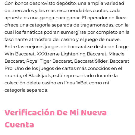
Con bonos desprovisto depósito, una amplia variedad
de mercados y las mas recomendables cuotas, cada
apuesta es una ganga para ganar. El operador en línea
ofrece una categoría separada de tragamonedas, con la
cual los fanáticos podran sumergirse por completo en la
fascinante atmósfera del casino y el juego de nueve.
Entre las mejores juegos de baccarat se destacan Large
Win Baccarat, XXXtreme Lightening Baccarat, Miracle
Baccarat, Royal Tiger Baccarat, Baccarat Slider, Baccarat
Pro. Uno de los juegos de cartas más conocidos en el
mundo, el Black jack, está representado durante la
colección delete casino en línea 1xBet como mi
categoría separada.
Verificación De Mi Nueva
Cuenta