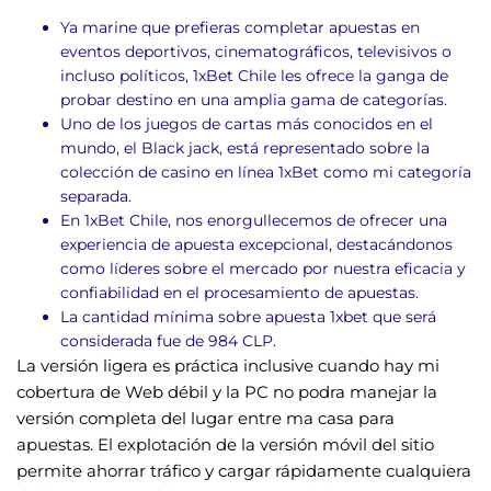
Ya marine que prefieras completar apuestas en
eventos deportivos, cinematográficos, televisivos o
incluso políticos, 1xBet Chile les ofrece la ganga de
probar destino en una amplia gama de categorías.
Uno de los juegos de cartas más conocidos en el
mundo, el Black jack, está representado sobre la
colección de casino en línea 1xBet como mi categoría
separada.
En 1xBet Chile, nos enorgullecemos de ofrecer una
experiencia de apuesta excepcional, destacándonos
como líderes sobre el mercado por nuestra eficacia y
confiabilidad en el procesamiento de apuestas.
La cantidad mínima sobre apuesta 1xbet que será
considerada fue de 984 CLP.
La versión ligera es práctica inclusive cuando hay mi
cobertura de Web débil y la PC no podra manejar la
versión completa del lugar entre ma casa para
apuestas. El explotación de la versión móvil del sitio
permite ahorrar tráfico y cargar rápidamente cualquiera