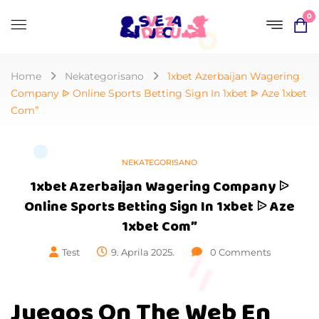
0
Home
Nekategorisano
1xbet Azerbaijan Wagering
Company ᐉ Online Sports Betting Sign In 1xbet ᐉ Aze 1xbet
Com”
NEKATEGORISANO
1xbet Azerbaijan Wagering Company ᐉ
Online Sports Betting Sign In 1xbet ᐉ Aze
1xbet Com”
Test
9. Aprila 2025.
0
Comments
Juegos On The Web En