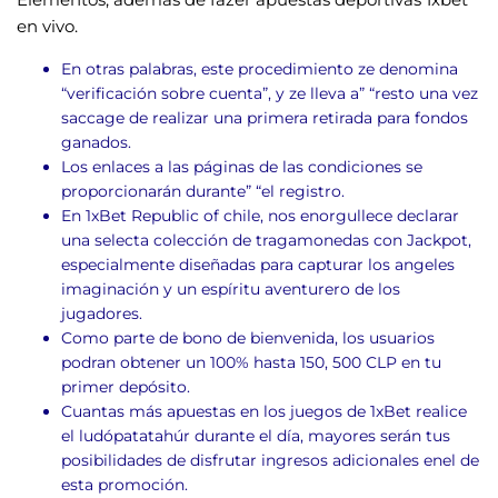
en vivo.
En otras palabras, este procedimiento ze denomina
“verificación sobre cuenta”, y ze lleva a” “resto una vez
saccage de realizar una primera retirada para fondos
ganados.
Los enlaces a las páginas de las condiciones se
proporcionarán durante” “el registro.
En 1xBet Republic of chile, nos enorgullece declarar
una selecta colección de tragamonedas con Jackpot,
especialmente diseñadas para capturar los angeles
imaginación y un espíritu aventurero de los
jugadores.
Como parte de bono de bienvenida, los usuarios
podran obtener un 100% hasta 150, 500 CLP en tu
primer depósito.
Cuantas más apuestas en los juegos de 1xBet realice
el ludópatatahúr durante el día, mayores serán tus
posibilidades de disfrutar ingresos adicionales enel de
esta promoción.