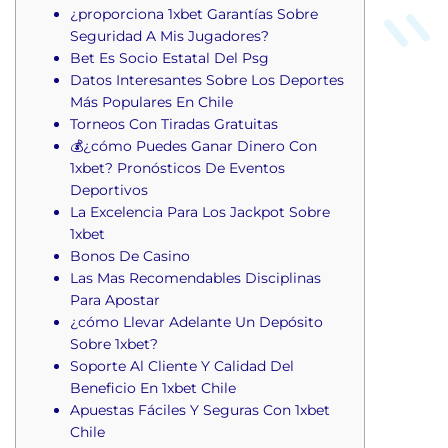
¿proporciona 1xbet Garantías Sobre
Seguridad A Mis Jugadores?
Bet Es Socio Estatal Del Psg
Datos Interesantes Sobre Los Deportes
Más Populares En Chile
Torneos Con Tiradas Gratuitas
💰¿cómo Puedes Ganar Dinero Con
1xbet? Pronósticos De Eventos
Deportivos
La Excelencia Para Los Jackpot Sobre
1xbet
Bonos De Casino
Las Mas Recomendables Disciplinas
Para Apostar
¿cómo Llevar Adelante Un Depósito
Sobre 1xbet?
Soporte Al Cliente Y Calidad Del
Beneficio En 1xbet Chile
Apuestas Fáciles Y Seguras Con 1xbet
Chile