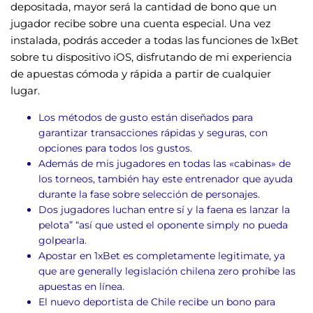
depositada, mayor será la cantidad de bono que un
jugador recibe sobre una cuenta especial. Una vez
instalada, podrás acceder a todas las funciones de 1xBet
sobre tu dispositivo iOS, disfrutando de mi experiencia
de apuestas cómoda y rápida a partir de cualquier
lugar.
Los métodos de gusto están diseñados para
garantizar transacciones rápidas y seguras, con
opciones para todos los gustos.
Además de mis jugadores en todas las «cabinas» de
los torneos, también hay este entrenador que ayuda
durante la fase sobre selección de personajes.
Dos jugadores luchan entre sí y la faena es lanzar la
pelota” “así que usted el oponente simply no pueda
golpearla.
Apostar en 1xBet es completamente legitimate, ya
que are generally legislación chilena zero prohíbe las
apuestas en línea.
El nuevo deportista de Chile recibe un bono para