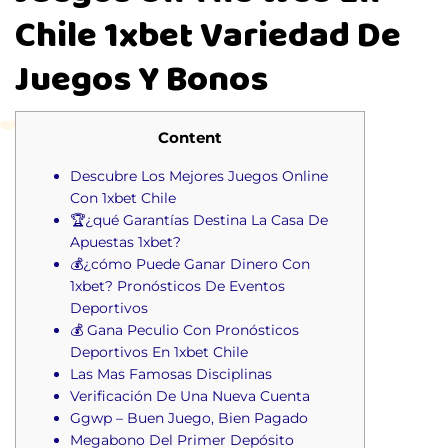
Chile 1xbet Variedad De
Juegos Y Bonos
Content
Descubre Los Mejores Juegos Online
Con 1xbet Chile
🏆¿qué Garantías Destina La Casa De
Apuestas 1xbet?
💰¿cómo Puede Ganar Dinero Con
1xbet? Pronósticos De Eventos
Deportivos
💰 Gana Peculio Con Pronósticos
Deportivos En 1xbet Chile
Las Mas Famosas Disciplinas
Verificación De Una Nueva Cuenta
Ggwp – Buen Juego, Bien Pagado
Megabono Del Primer Depósito