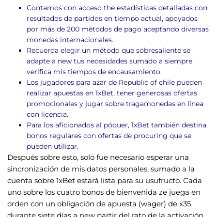
Contamos con acceso the estadísticas detalladas con
resultados de partidos en tiempo actual, apoyados
por más de 200 métodos de pago aceptando diversas
monedas internacionales.
Recuerda elegir un método que sobresaliente se
adapte a new tus necesidades sumado a siempre
verifica mis tiempos de encausamiento.
Los jugadores para azar de Republic of chile pueden
realizar apuestas en 1xBet, tener generosas ofertas
promocionales y jugar sobre tragamonedas en línea
con licencia.
Para los aficionados al póquer, 1xBet también destina
bonos regulares con ofertas de procuring que se
pueden utilizar.
Después sobre esto, solo fue necesario esperar una
sincronización de mis datos personales, sumado a la
cuenta sobre 1xBet estará lista para su usufructo. Cada
uno sobre los cuatro bonos de bienvenida ze juega en
orden con un obligación de apuesta (wager) de x35
durante siete días a new partir del rato de la activación.