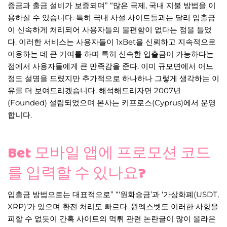
증금과 출금 설비가 보증되며” “많은 국제, 국내 지불 방법을 이
용하실 수 있습니다. 특히 국내 사설 사이트들과는 달리 입출금
이 신속하게 처리되어 사용자들의 불편함이 없다는 점을 들었
다. 이러한 서비스는 사용자들이 1xBet을 신뢰하고 지속적으로
이용하는 데 큰 기여를 하며 특히 신속한 입출금이 가능하다는
점에서 사용자들에게 큰 만족감을 준다. 이미 규모면에서 어느
정도 설명을 드렸지만 추가적으로 하나하나 그렇게 생각하는 이
유를 더 보여드리겠습니다. 해석해드리자면 2007년
(Founded) 설립되었으며 본사는 키프로스(Cyprus)에서 운영
합니다.
Bet 모바일 앱에 프로모션 코드
를 입력할 수 있나요?
입출금 방법으로는 대표적으로” “‘원화송금’과 ‘가상화폐(USDT,
XRP)’가 있으며 환전 처리도 빠르다. 원엑스벳도 이러한 사항을
피할 수 없듯이 간혹 사이트의 먹튀 관련 논란글이 많이 올라온