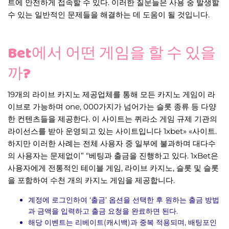
트에 안전하게 접속할 수 있다. 이러한 질문들은 사용 중 발생할
수 있는 일반적인 문제들을 해결하는 데 도움이 될 것입니다.
Bet에서 어떤 게임을 할 수 있을
까?
19개의 라이브 카지노 제공업체를 통해 모든 카지노 게임이 라
이브로 가능하며 one, 000가지가 넘어가는 슬롯 종류 등 다양
한 컨텐츠들을 제공한다. 이 사이트는 퀴라소 게임 규제 기관의
라이선스를 받아 운영되고 있는 사이트입니다 1xbet» «사이트.
하지만 이러한 사례는 전체 사용자 중 일부에 불과하며 대다수
의 사용자는 문제없이” “베팅과 출금을 진행하고 있다. 1xBet은
사용자에게 전통적인 테이블 게임, 라이브 카지노, 슬롯 및 슬롯
을 포함하여 수천 개의 카지노 게임을 제공합니다.
계정에 로그인하여 ‘출금’ 옵션을 선택한 후 원하는 출금 방법
과 금액을 입력하고 출금 요청을 완료하면 된다.
해당 이벤트는 리베이트(캐시백)과 중복 적용되며, 배팅포인