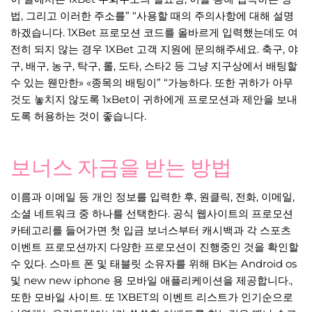
법, 그리고 이러한 주소를” “사용할 때의 주의사항에 대해 설명
하겠습니다. 1XBet 프로모션 코드를 올바르게 입력했는데도 여
전히 되지 않는 경우 1XBet 고객 지원에 문의해주세요. 축구, 야
구, 배구, 농구, 탁구, 롤, 도타, 스타2 등 그냥 지구상에서 배팅할
수 있는 웬만한» «종목의 배팅이” “가능하다. 또한 귀하가 아무
것도 놓치지 않도록 1xBet이 귀하에게 프로모션과 제안을 보내
도록 허용하는 것이 좋습니다.
보너스 자금을 받는 방법
이름과 이메일 등 개인 정보를 입력한 후, 원클릭, 전화, 이메일,
소셜 네트워크 중 하나를 선택한다. 공식 웹사이트의 프로모션
카테고리를 들어가면 첫 입금 보너스부터 캐시백과 각 스포츠
이벤트 프로모션까지 다양한 프로모션이 진행중인 것을 확인할
수 있다. 스마트 폰 및 태블릿 소유자를 위해 BK는 Android os
및 new new iphone 용 모바일 애플리케이션을 제공합니다.,
또한 모바일 사이트. 또 1XBET의 이벤트 리스트가 인기순으로