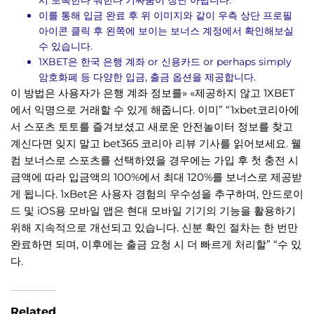
이를 통해 입금 완료 후 위 이미지와 같이 우측 상단 프로필
아이콘 클릭 후 왼쪽에 보이는 보너스 계정에서 확인해보실
수 있습니다.
1XBET은 한국 은행 계좌 or 신용카드 or perhaps simply
암호화폐 등 다양한 입금, 출금 옵션을 제공합니다.
이 방법은 사용자가 은행 계좌 정보를» «제공하지 않고 1XBET
에서 익명으로 거래할 수 있게 해줍니다. 이미” “1xbet코리아에
서 스포츠 토토를 즐겨보셨고 새로운 안전놀이터 정보를 찾고
계신다면 잊지 말고 bet365 코리아 리뷰 기사를 읽어보세요. 웰
컴 보너스로 스포츠를 선택하였을 경우에는 가입 후 첫 충전 시
금액에 따라 입금액의 100%에서 최대 120%를 보너스로 제공받
게 됩니다. 1xBet은 사용자 경험의 우수성을 추구하며, 안드로이
드 및 iOS용 모바일 앱은 현대 모바일 기기의 기능을 활용하기
위해 지속적으로 개선되고 있습니다. 신분 확인 절차는 한 번만
완료하면 되며, 이후에는 출금 요청 시 더 빠르게 처리할” “수 있
다.
Related