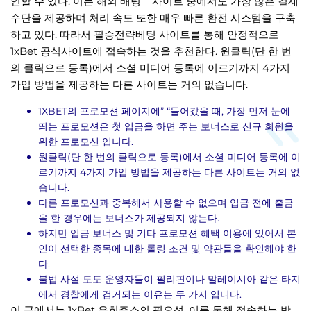
인할 수 있다. 이는 해외 배팅” “사이트 중에서도 가장 많은 결제
수단을 제공하며 처리 속도 또한 매우 빠른 환전 시스템을 구축
하고 있다. 따라서 필승전략베팅 사이트를 통해 안정적으로
1xBet 공식사이트에 접속하는 것을 추천한다. 원클릭(단 한 번
의 클릭으로 등록)에서 소셜 미디어 등록에 이르기까지 4가지
가입 방법을 제공하는 다른 사이트는 거의 없습니다.
1XBET의 프로모션 페이지에” “들어갔을 때, 가장 먼저 눈에
띄는 프로모션은 첫 입금을 하면 주는 보너스로 신규 회원을
위한 프로모션 입니다.
원클릭(단 한 번의 클릭으로 등록)에서 소셜 미디어 등록에 이
르기까지 4가지 가입 방법을 제공하는 다른 사이트는 거의 없
습니다.
다른 프로모션과 중복해서 사용할 수 없으며 입금 전에 출금
을 한 경우에는 보너스가 제공되지 않는다.
하지만 입금 보너스 및 기타 프로모션 혜택 이용에 있어서 본
인이 선택한 종목에 대한 롤링 조건 및 약관들을 확인해야 한
다.
불법 사설 토토 운영자들이 필리핀이나 말레이시아 같은 타지
에서 경찰에게 검거되는 이유는 두 가지 입니다.
이 글에서는 1xBet 우회주소의 필요성, 이를 통해 접속하는 방