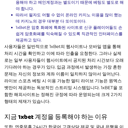
용해야 하고 메인계정과는 별도이기 때문에 베팅도 별도로 해
야 합니다.
따라서 필자도 어쩔 수 없이 온라인 카지노 이용을 많이 했는
데 카지노의 경우 대부분 다 또이또이다.
1xBet은 암호 화폐에 특화된 사이트로 신규 플레이어들도 손
쉽게 암호화폐를 익숙해질 수 있도록 직관적인 인터페이스를
제공하고 있다.
사용자들은 일반적으로 1xBet의 웹사이트나 모바일 앱을 통해
처리 시간을 확인하고 이에 따라 인출을 요청한다. 그러나 실제
로는 일부 사용자들이 웹사이트에서 공지된 처리 시간보다 오래
기다려야 하는 경우가 있다. 입금 과정에서 발생하는 가장 흔한
문제는 자신의 정보와 계좌 이름이 일치하지 않아서 일어난다.
라이브 스포츠 베팅 시 이용 가능한 멀티 라이브 기능은 원엑스
벳만이 제공하는 독보적인 스트리밍 시스템입니다. 1xBET을 포
함한 해외사이트는 정해진 규정에 따라 운영되는데 크게 2가지
형태의 제재가 있습니다.
지금 1xbet 계정을 등록해야 하는 이유
또한, 연중무휴 24시간 한국어 고객상담 제공 및 국내 은행을 이