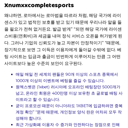
Xnumxxcompletesports
왜냐하면, 로마에서는 로마법을 따르라 처럼, 해당 국가에 라이
센스가 있고 법적인 보호를 받고 있기 때문에 우리나라 말을 들
을 필요가 전혀 없거든요. 발급 받게” “되면 해당 국가에 라이센
스비용(연회비)과 세금을 내며 정식 서비스 오픈을 허가받게 된
다. 그러나 기업의 신뢰도가 높고 자본이 안정적이기” “때문에,
장기적으로 보면 그 이득은 이용자에게 돌아갈 수밖에 없다. 베
팅 사이트는 입금과 출금이 빈번하게 이루어지는 만큼 그 어떤
사이트보다 높은 수준의 보안이 요구된다.
매일 매일 전 세계의 팬들은 90개 이상의 스포츠 종목에서
1000개 이상의 이벤트에 베팅을 즐길 수 있습니다.
원엑스벳은 (1xbet) 러시아에 오프라인 배팅장만 5000개가
넘고, 온라인 회원은 400만명 이상 보유한 초 글로벌 배팅 사
이트라고 할 수 있습니다.
굳이 프로모션 때문이 아니더라도 1XBET에 입금하려면 중복
계정 확인” “문제 때문에, 개인정보 양식 란은 어차피 모두 작
성해야 합니다.
최근 가상화폐 이용자 수 증가와 안전하다는 장점으로 인해