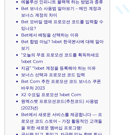
에볼루션 인피니트 블랙잭 하는 방법과 종류
Bet 보너스 사용법 알아보기 – 메인 계정과
보너스 계정의 차이
Bet 모바일 앱에 프로모션 코드를 입력할 수
있나요?
Bet에서 베팅을 선택하는 이유
Bet 합법 아님? 1xbet 한국본사에 대해 알아
보기
“오늘의 무료 프로모션 코드를 획득하세요
1xbet Com
지금” “1xbet 계정을 등록해야 하는 이유
보너스 선택과 프로모션 코드 입력
Bet Com 추천 프로모션 코드 보너스 쿠폰
바우처 2023
X2 수요일 프로모션 1xbet Com
원엑스벳 프로모션코드(추천코드) 사용법
(2023년)
Bet에서 새로운 서비스를 제공합니다 — 프
로모션 코드 스토어 – 가장 활동적인 고객들
을 위한 새로운 멤버십 프로그램!
공신력 있고, 힘있고, 자금력 있는 합법 회사