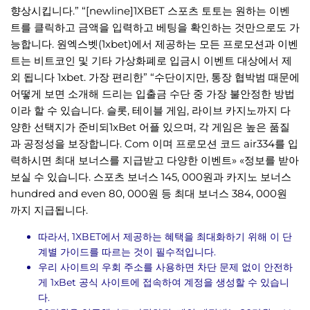
향상시킵니다.” “[newline]1XBET 스포츠 토토는 원하는 이벤
트를 클릭하고 금액을 입력하고 베팅을 확인하는 것만으로도 가
능합니다. 원엑스벳(1xbet)에서 제공하는 모든 프로모션과 이벤
트는 비트코인 및 기타 가상화폐로 입금시 이벤트 대상에서 제
외 됩니다 1xbet. 가장 편리한” “수단이지만, 통장 협박범 때문에
어떻게 보면 소개해 드리는 입출금 수단 중 가장 불안정한 방법
이라 할 수 있습니다. 슬롯, 테이블 게임, 라이브 카지노까지 다
양한 선택지가 준비되1xBet 어플 있으며, 각 게임은 높은 품질
과 공정성을 보장합니다. Com 이며 프로모션 코드 air334를 입
력하시면 최대 보너스를 지급받고 다양한 이벤트» «정보를 받아
보실 수 있습니다. 스포츠 보너스 145, 000원과 카지노 보너스
hundred and even 80, 000원 등 최대 보너스 384, 000원
까지 지급됩니다.
따라서, 1XBET에서 제공하는 혜택을 최대화하기 위해 이 단
계별 가이드를 따르는 것이 필수적입니다.
우리 사이트의 우회 주소를 사용하면 차단 문제 없이 안전하
게 1xBet 공식 사이트에 접속하여 계정을 생성할 수 있습니
다.