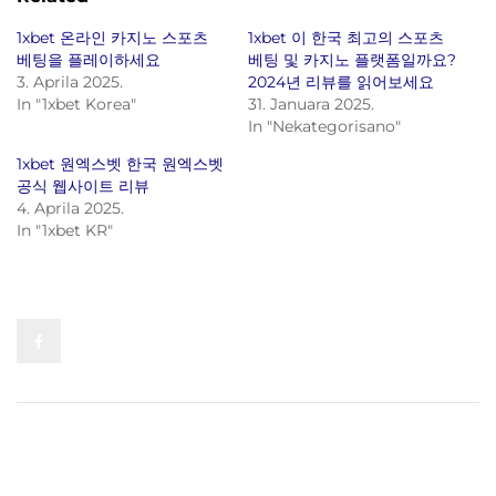
1xbet 온라인 카지노 스포츠
1xbet 이 한국 최고의 스포츠
베팅을 플레이하세요
베팅 및 카지노 플랫폼일까요?
3. Aprila 2025.
2024년 리뷰를 읽어보세요
In "1xbet Korea"
31. Januara 2025.
In "Nekategorisano"
1xbet 원엑스벳 한국 원엑스벳
공식 웹사이트 리뷰
4. Aprila 2025.
In "1xbet KR"