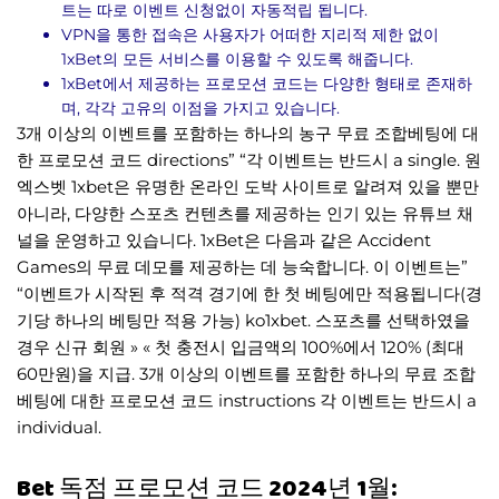
트는 따로 이벤트 신청없이 자동적립 됩니다.
VPN을 통한 접속은 사용자가 어떠한 지리적 제한 없이
1xBet의 모든 서비스를 이용할 수 있도록 해줍니다.
1xBet에서 제공하는 프로모션 코드는 다양한 형태로 존재하
며, 각각 고유의 이점을 가지고 있습니다.
3개 이상의 이벤트를 포함하는 하나의 농구 무료 조합베팅에 대
한 프로모션 코드 directions” “각 이벤트는 반드시 a single. 원
엑스벳 1xbet은 유명한 온라인 도박 사이트로 알려져 있을 뿐만
아니라, 다양한 스포츠 컨텐츠를 제공하는 인기 있는 유튜브 채
널을 운영하고 있습니다. 1xBet은 다음과 같은 Accident
Games의 무료 데모를 제공하는 데 능숙합니다. 이 이벤트는”
“이벤트가 시작된 후 적격 경기에 한 첫 베팅에만 적용됩니다(경
기당 하나의 베팅만 적용 가능) ko1xbet. 스포츠를 선택하였을
경우 신규 회원 » « 첫 충전시 입금액의 100%에서 120% (최대
60만원)을 지급. 3개 이상의 이벤트를 포함한 하나의 무료 조합
베팅에 대한 프로모션 코드 instructions 각 이벤트는 반드시 a
individual.
Bet 독점 프로모션 코드 2024년 1월: