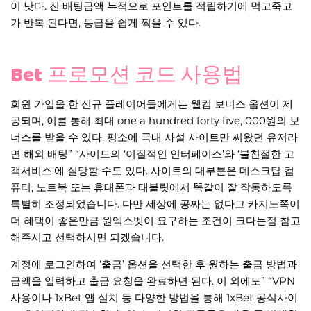
이 낫다. 진 배팅금액 누적으로 포인트를 적립하기에 먹고죽고
가 반복 된다면, 등급을 쉽게 찍을 수 있다.
Bet 프로모션 코드 사용법
회원 가입을 한 신규 플레이어들에게는 웰컴 보너스 옵션이 제
공되며, 이를 통해 최대 one a hundred forty five, 000원의 보
너스를 받을 수 있다. 평소에 국내 사설 사이트만 써왔던 유저라
면 해외 배팅” “사이트의 ‘이질적인 인터페이스’와 ‘불친절한 고
객서비스’에 실망할 수도 있다. 사이트의 대부분은 데스크탑 컴
퓨터, 노트북 또는 휴대폰과 태블릿에서 똑같이 잘 작동하도록
특별히 조정되었습니다. 다만 세상에 공짜는 없다고 카지노쪽이
더 혜택이 좋은만큼 원엑스벳이 요구하는 조건이 크다는점 참고
해주시고 선택하시면 되겠습니다.
계정에 로그인하여 ‘출금’ 옵션을 선택한 후 원하는 출금 방법과
금액을 입력하고 출금 요청을 완료하면 된다. 이 외에도” “VPN
사용이나 1xBet 앱 설치 등 다양한 방법을 통해 1xBet 공식사이