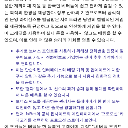
용한 계좌이체 지원 등 한국인 베터들이 쉽고 편하게 즐길 수 있
는 최적의 환경을 제공한다. 정부 산하의 기관으로부터 공식적
인 운영 라이선스를 발급받은 사이트라면 당연히 합법적인 게임
을 제공하도록 규정하고 있으므로 안전하게 게임을 할 수 있다.
이 크레딧을 사용하여 실제 돈을 사용하지 않고도 베팅을 할 수
있으며, 이로 인해 더 많은 승리의 기회를 얻을 수 있습니다.
추가로 보너스 포인트를 사용하기 위해선 전화번호 인증이 필
수이므로 가입시 전화번호로 가입하는 것이 추후 기억하기에
도 편리합니다.
이는 단순화된 인터페이스와 베팅 기회 및 업데이트에 대한
푸시 알림과 같은 추가 기능으로 보다 사용자 친화적인 경험
을 제공합니다.
또한 ‘결과’ 탭에서 각 선수의 과거 승패 등의 통계를 확인하여
더 나은 예측을 할 수 있습니다.
보너스 펀드를 제공하는 관리자는 플레이어가 한 번에 모두
회전하지 않고 다른 슬롯을 경험하기를 원합니다.
먼저, 1xBet의 공식 웹사이트의 메인페이지에서 ‘프로모션’ 카
테고리를 선택하면 프로모션 스토어가 보인다.
이 조건들은 베팅을 한 등록된 고객이며, 계정” “내 베팅 포인트