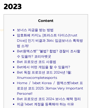
2023
Content
보너스 자금을 받는 방법
암호화폐 카지노 [트러스트 다이스(trust
Dice)] 인기 비결과 3btc 입금보너스 획득방
법 소개!
Bet원엑스벳” “불법? 합법? 경찰이 조사할
수 있을까? 코리아벳굿
Bet 프로모션 코드 사용법
Bet에서 어떤 게임을 할 수 있을까?
Bet 독점 프로모션 코드 2024년 1월:
Xnumxxcompletesports
Home / 1xbet Korea / 원엑스벳1xbet 프
로모션 코드 2025: Jbmax Very Important
Personel!
Bet 프로모션 코드 2024 보너스 혜택 정리
지금 1xbet 계정을 등록해야 하는 이유