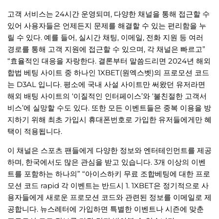
고객 서비스는 24시간 운영되며, 다양한 채널을 통해 접근할 수
있어 사용자들은 언제든지 문제를 해결할 수 있는 편리함을 누
릴 수 있다. 예를 들어, 실시간 채팅, 이메일, 전화 지원 등 여러
경로를 통해 고객 지원에 접근할 수 있으며, 각 채널은 빠르고”
“효율적인 대응을 자랑한다. 결론부터 말씀드리면 2024년 해외
합법 베팅 사이트 중 하나인 1XBET(원엑스벳)의 프로모션 코드
는 D3AL 입니다. 평소에 국내 사설 사이트만 써왔던 유저라면
해외 배팅 사이트의 ‘이질적인 인터페이스’와 ‘불친절한 고객서
비스’에 실망할 수도 있다. 또한 모든 이벤트들은 중복 이용을 방
지하기 위해 최초 가입시 휴대폰번호로 가입한 유저들에게만 혜
택이 적용됩니다.
이 채널은 스포츠 팬들에게 다양한 정보와 엔터테인먼트를 제공
하며, 한국에서도 많은 관심을 받고 있습니다. 3개 이상의 이벤
트를 포함하는 하나의” “아이스하키 무료 조합베팅에 대한 프로
모션 코드 rapid 각 이벤트는 반드시 1. 1XBET은 정기적으로 사
용자들에게 새로운 프로모션 코드와 관련된 정보를 이메일로 제
공합니다. 뉴스레터에 가입하면 특별한 이벤트나 시즌에 맞춘