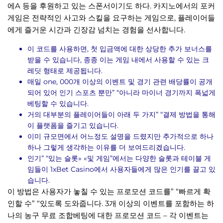
에A 등을 후원하고 있는 스폰서이기도 하다. 카지노에서의 포커
게임은 전략적인 사고와 스킬을 요구하는 게임으로, 플레이어들
에게 즐거운 시간과 긴장감 넘치는 경험을 선사합니다.
이 코드를 사용하면, 첫 입금액에 대한 상당한 추가 보너스를
받을 수 있습니다, 종종 이는 게임 내에서 사용할 수 있는 크
레딧 형태로 제공됩니다.
매일 one, 000개 이상의 이벤트 및 경기 관련 배당률이 공개
되어 있어 인기 스포츠 뿐만” “아니라 마이너 경기까지 폭넓게
베팅할 수 있습니다.
거의 대부분의 플레이어들이 아래 두 가지” “결제 방법을 통해
이 플랫폼을 즐기고 있습니다.
이미 규모면에서 어느정도 설명을 드렸지만 추가적으로 하나
하나 그렇게 생각하는 이유를 더 보여드리겠습니다.
인기” “있는 슬롯» «및 게임”에서는 다양한 슬롯과 테이블 게
임들이 1xBet Casino에서 사용자들에게 많은 인기를 끌고 있
습니다.
이 방법은 사용자가 놓칠 수 있는 프로모션 코드를” “빠르게 확
인할 수” “있도록 도와줍니다. 3개 이상의 이벤트를 포함하는 하
나의 농구 무료 조합베팅에 대한 프로모션 코드 – 각 이벤트는