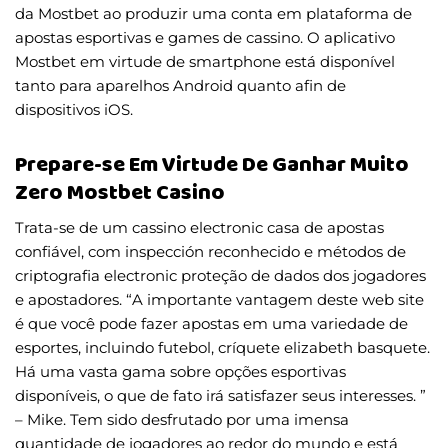
da Mostbet ao produzir uma conta em plataforma de
apostas esportivas e games de cassino. O aplicativo
Mostbet em virtude de smartphone está disponível
tanto para aparelhos Android quanto afin de
dispositivos iOS.
Prepare-se Em Virtude De Ganhar Muito
Zero Mostbet Casino
Trata-se de um cassino electronic casa de apostas
confiável, com inspección reconhecido e métodos de
criptografia electronic proteção de dados dos jogadores
e apostadores. “A importante vantagem deste web site
é que você pode fazer apostas em uma variedade de
esportes, incluindo futebol, críquete elizabeth basquete.
Há uma vasta gama sobre opções esportivas
disponíveis, o que de fato irá satisfazer seus interesses. ”
– Mike. Tem sido desfrutado por uma imensa
quantidade de jogadores ao redor do mundo e está