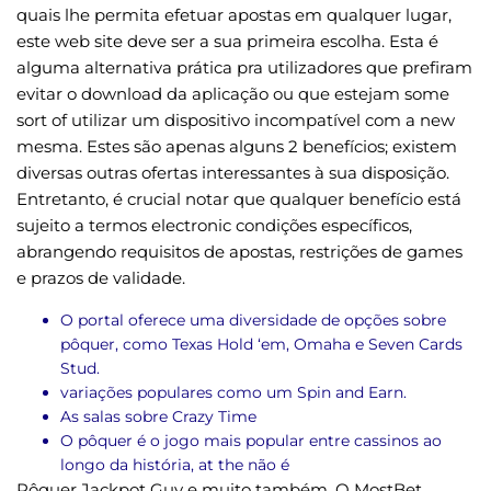
quais lhe permita efetuar apostas em qualquer lugar,
este web site deve ser a sua primeira escolha. Esta é
alguma alternativa prática pra utilizadores que prefiram
evitar o download da aplicação ou que estejam some
sort of utilizar um dispositivo incompatível com a new
mesma. Estes são apenas alguns 2 benefícios; existem
diversas outras ofertas interessantes à sua disposição.
Entretanto, é crucial notar que qualquer benefício está
sujeito a termos electronic condições específicos,
abrangendo requisitos de apostas, restrições de games
e prazos de validade.
O portal oferece uma diversidade de opções sobre
pôquer, como Texas Hold ‘em, Omaha e Seven Cards
Stud.
variações populares como um Spin and Earn.
As salas sobre Crazy Time
O pôquer é o jogo mais popular entre cassinos ao
longo da história, at the não é
Pôquer Jackpot Guy e muito também. O MostBet