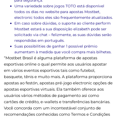
para segurança.
Uma variedade sobre jogos TOTO está disponível
todos os dias no website para apostas Mostbet,
electronic todos eles são frequentemente atualizados.
Em caso sobre dúvidas, o suporte ao cliente perform
Mostbet estará a sua disposição elizabeth pode ser
solicitado via chat – felizmente, as suas dúvidas serão
respondidas em português.
Suas possibilities de ganhar 1 possível prêmio
aumentam à medida que você compra mais bilhetes.
“Mostbet Brasil é alguma plataforma de apostas
esportivas online o qual permite aos usuários apostar
em vários eventos esportivos tais como futebol,
basquete, tênis e muito mais. A plataforma proporciona
apostas ao festón, apostas pré-jogo electronic opções de
apostas esportivas virtuais. Ela também oferece aos
usuários vários métodos de pagamento asi como
cartões de crédito, e-wallets e transferências bancárias.
Você concorda com um incontestável conjunto de
recomendações conhecidas como Termos e Condições