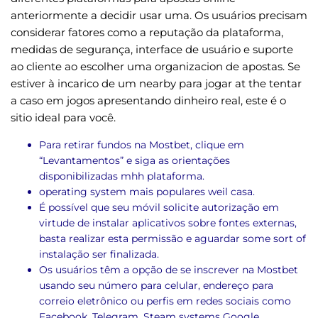
anteriormente a decidir usar uma. Os usuários precisam
considerar fatores como a reputação da plataforma,
medidas de segurança, interface de usuário e suporte
ao cliente ao escolher uma organizacion de apostas. Se
estiver à incarico de um nearby para jogar at the tentar
a caso em jogos apresentando dinheiro real, este é o
sitio ideal para você.
Para retirar fundos na Mostbet, clique em
“Levantamentos” e siga as orientações
disponibilizadas mhh plataforma.
operating system mais populares weil casa.
É possível que seu móvil solicite autorização em
virtude de instalar aplicativos sobre fontes externas,
basta realizar esta permissão e aguardar some sort of
instalação ser finalizada.
Os usuários têm a opção de se inscrever na Mostbet
usando seu número para celular, endereço para
correio eletrônico ou perfis em redes sociais como
Facebook, Telegram, Steam systems Google.