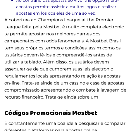
Ao contrário das apostas ao vivo, the opção multi-
apostas permite assistir a muitos jogos e realizar
apostas em los dos eles de uma só vez.
A cobertura ag Champions League at the Premier
League feita pela Mostbet é muito completa electronic
te permite apostar nos melhores games dos
campeonatos com odds fenomenais. A Mostbet Brasil
tem seus próprios termos e condições, assim como os
usuários devem lê-los e compreendê-los antes de
utilizar a tablado. Além disso, os usuários devem
assegurar-se de que cumprem suas leis electronic
regulamentos locais apresentando relação às apostas
on-line. Trata-se ainda de um cassino e casa de apostas
compromissado apresentando o combate à lavagem de
recurso financeiro. Trata-se ainda sobre um
Códigos Promocionais Mostbet
É constantemente uma boa idéia pesquisar e comparar
diferentes plataformas para apostas online