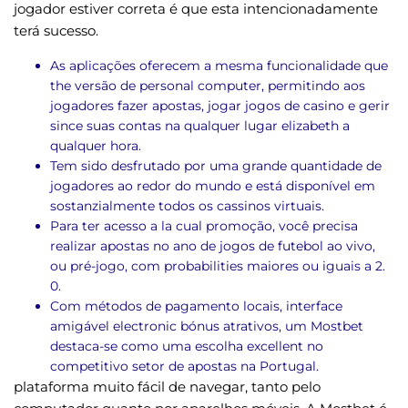
jogador estiver correta é que esta intencionadamente
terá sucesso.
As aplicações oferecem a mesma funcionalidade que
the versão de personal computer, permitindo aos
jogadores fazer apostas, jogar jogos de casino e gerir
since suas contas na qualquer lugar elizabeth a
qualquer hora.
Tem sido desfrutado por uma grande quantidade de
jogadores ao redor do mundo e está disponível em
sostanzialmente todos os cassinos virtuais.
Para ter acesso a la cual promoção, você precisa
realizar apostas no ano de jogos de futebol ao vivo,
ou pré-jogo, com probabilities maiores ou iguais a 2.
0.
Com métodos de pagamento locais, interface
amigável electronic bónus atrativos, um Mostbet
destaca-se como uma escolha excellent no
competitivo setor de apostas na Portugal.
plataforma muito fácil de navegar, tanto pelo