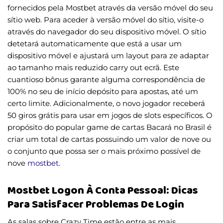
fornecidos pela Mostbet através da versão móvel do seu
sítio web. Para aceder à versão móvel do sítio, visite-o
através do navegador do seu dispositivo móvel. O sítio
detetará automaticamente que está a usar um
dispositivo móvel e ajustará um layout para ze adaptar
ao tamanho mais reduzido carry out ecrã. Este
cuantioso bônus garante alguma correspondência de
100% no seu de início depósito para apostas, até um
certo limite. Adicionalmente, o novo jogador receberá
50 giros grátis para usar em jogos de slots específicos. O
propósito do popular game de cartas Bacará no Brasil é
criar um total de cartas possuindo um valor de nove ou
o conjunto que possa ser o mais próximo possível de
nove
mostbet
.
Mostbet Logon À Conta Pessoal: Dicas
Para Satisfacer Problemas De Login
As salas sobre Crazy Time estão entre as mais