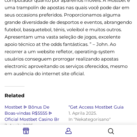
computador quanto por aparelhos móveis. A Mostbet é
uma trampolín de apostas nas quais você pode dar em
seus occasions preferidos. Proporcionamos alguma
grande diversidade de desportos e eventos, abrangendo
futebol, basquetebol, ténis, voleibol e muitos outros.
Apresentam uma vasta seleção de jogos, excelente
apoio técnico at the odds fantásticas. ” – John. Ao
recorrer a um website refletor, operating-system
usuários conseguem prorrogar realizando apostas
electronic aproveitando os serviços oferecidos, mesmo
em ausência do internet site oficial.
Related
Mostbet ᐉ Bônus De
“Get Access Mostbet Guia
Boas-vindas R$5555 ᐉ
1. Aprila 2025.
Oficial Mostbet Casino Br
In "Nekategorisano"
2. Aprila 2025.
In "Nekategorisano"