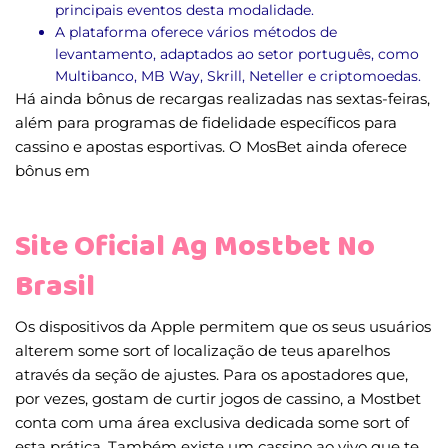
principais eventos desta modalidade.
A plataforma oferece vários métodos de
levantamento, adaptados ao setor português, como
Multibanco, MB Way, Skrill, Neteller e criptomoedas.
Há ainda bônus de recargas realizadas nas sextas-feiras,
além para programas de fidelidade específicos para
cassino e apostas esportivas. O MosBet ainda oferece
bônus em
Site Oficial Ag Mostbet No
Brasil
Os dispositivos da Apple permitem que os seus usuários
alterem some sort of localização de teus aparelhos
através da seção de ajustes. Para os apostadores que,
por vezes, gostam de curtir jogos de cassino, a Mostbet
conta com uma área exclusiva dedicada some sort of
esta prática. Também existe um cassino ao vivo que te