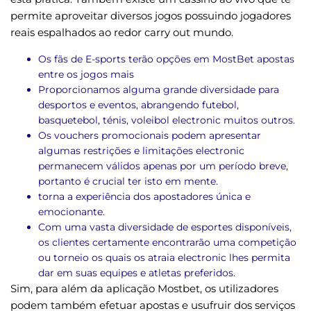
permite aproveitar diversos jogos possuindo jogadores
reais espalhados ao redor carry out mundo.
Os fãs de E-sports terão opções em MostBet apostas
entre os jogos mais
Proporcionamos alguma grande diversidade para
desportos e eventos, abrangendo futebol,
basquetebol, ténis, voleibol electronic muitos outros.
Os vouchers promocionais podem apresentar
algumas restrições e limitações electronic
permanecem válidos apenas por um período breve,
portanto é crucial ter isto em mente.
torna a experiência dos apostadores única e
emocionante.
Com uma vasta diversidade de esportes disponíveis,
os clientes certamente encontrarão uma competição
ou torneio os quais os atraia electronic lhes permita
dar em suas equipes e atletas preferidos.
Sim, para além da aplicação Mostbet, os utilizadores
podem também efetuar apostas e usufruir dos serviços