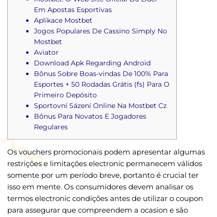
Em Apostas Esportivas
Aplikace Mostbet
Jogos Populares De Cassino Simply No
Mostbet
Aviator
Download Apk Regarding Android
Bônus Sobre Boas-vindas De 100% Para
Esportes + 50 Rodadas Grátis (fs) Para O
Primeiro Depósito
Sportovní Sázení Online Na Mostbet Cz
Bônus Para Novatos E Jogadores
Regulares
Os vouchers promocionais podem apresentar algumas
restrições e limitações electronic permanecem válidos
somente por um período breve, portanto é crucial ter
isso em mente. Os consumidores devem analisar os
termos electronic condições antes de utilizar o coupon
para assegurar que compreendem a ocasion e são