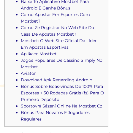
Baixe To Aplicativo Mostbet Para
Android E Ganhe Bônus
Como Apostar Em Esportes Com
Mostbet?
Como Ze Registrar No Web Site Da
Casa De Apostas Mostbet?
Mostbet: O Web Site Oficial Da Líder
Em Apostas Esportivas
Aplikace Mostbet
Jogos Populares De Cassino Simply No
Mostbet
Aviator
Download Apk Regarding Android
Bônus Sobre Boas-vindas De 100% Para
Esportes + 50 Rodadas Grátis (fs) Para O
Primeiro Depósito
Sportovní Sázení Online Na Mostbet Cz
Bônus Para Novatos E Jogadores
Regulares