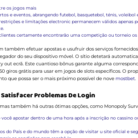
tre os jogos mais
s e eventos, abrangendo futebol, basquetebol, ténis, voleibol 
trições e limitações electronic permanecem válidos apenas por
e.
clientes certamente encontrarão uma competição ou torneio os q
m também efetuar apostas e usufruir dos serviços fornecidos
avegador do seu dispositivo móvel. O sítio detetará automati
 out ecrã. Este cuantioso bônus garante alguma correspondê
0 giros grátis para usar em jogos de slots específicos. O pro
nto que possa ser o mais próximo possível de nove
mostbet
.
 Satisfacer Problemas De Login
s, mas também há outras ótimas opções, como Monopoly Survi
você apostar dentro de uma hora após a inscrição no cassino o
ios do País e do mundo têm a opção de visitar u site oficial e seg