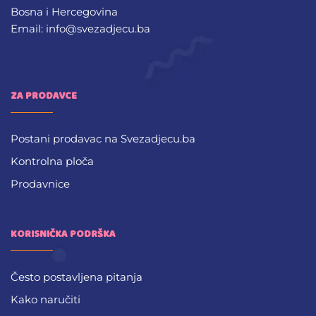
Bosna i Hercegovina
Email: info@svezadjecu.ba
ZA PRODAVCE
Postani prodavac na Svezadjecu.ba
Kontrolna ploča
Prodavnice
KORISNIČKA PODRŠKA
Često postavljena pitanja
Kako naručiti