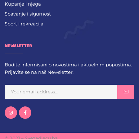
Kupanje i njega
Spavanje i sigurnost
Sport i rekreacija
NEWSLETTER
Budite informisani o novostima i aktuelnim popustima.
Prijavite se na naš Newsletter.
© 2021 – Svezadjecu.ba