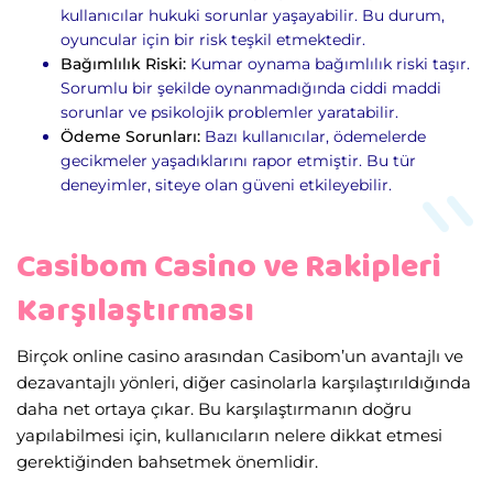
kullanıcılar hukuki sorunlar yaşayabilir. Bu durum,
oyuncular için bir risk teşkil etmektedir.
Bağımlılık Riski:
Kumar oynama bağımlılık riski taşır.
Sorumlu bir şekilde oynanmadığında ciddi maddi
sorunlar ve psikolojik problemler yaratabilir.
Ödeme Sorunları:
Bazı kullanıcılar, ödemelerde
gecikmeler yaşadıklarını rapor etmiştir. Bu tür
deneyimler, siteye olan güveni etkileyebilir.
Casibom Casino ve Rakipleri
Karşılaştırması
Birçok online casino arasından Casibom’un avantajlı ve
dezavantajlı yönleri, diğer casinolarla karşılaştırıldığında
daha net ortaya çıkar. Bu karşılaştırmanın doğru
yapılabilmesi için, kullanıcıların nelere dikkat etmesi
gerektiğinden bahsetmek önemlidir.