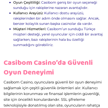
Oyun Çeşitliliği:
Casibom geniş bir oyun seçeneği
sunduğu için rakiplerine nazaran avantajlıdır.
Kullanıcı Arayüzü:
Kullanıcı dostu arayüzü,
rakiplerinden bir adım önde olmasını sağlar. Ancak,
benzer kolaylık sunan başka casinolar da vardır.
Müşteri Hizmetleri:
Casibom’un sunduğu Türkçe
müşteri desteği, yerel oyuncular için ciddi bir avantaj
sağlarken, bazı rakiplerinin hala bu özelliği
sunmadığını görebiliriz.
Casibom Casino’da Güvenli
Oyun Deneyimi
Casibom Casino, oyunculara güvenli bir oyun deneyimi
sağlamak için çeşitli güvenlik önlemleri alır. Kullanıcı
bilgilerinin korunması ve finansal işlemlerin güvenliği,
site için öncelikli konulardandır. SSL şifreleme
teknolojisiyle donatılmış olan site, oyuncuların rahatça