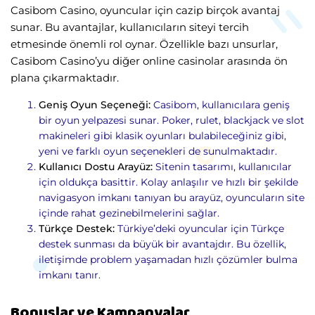
Casibom Casino, oyuncular için cazip birçok avantaj
sunar. Bu avantajlar, kullanıcıların siteyi tercih
etmesinde önemli rol oynar. Özellikle bazı unsurlar,
Casibom Casino’yu diğer online casinolar arasında ön
plana çıkarmaktadır.
Geniş Oyun Seçeneği:
Casibom, kullanıcılara geniş
bir oyun yelpazesi sunar. Poker, rulet, blackjack ve slot
makineleri gibi klasik oyunları bulabileceğiniz gibi,
yeni ve farklı oyun seçenekleri de sunulmaktadır.
Kullanıcı Dostu Arayüz:
Sitenin tasarımı, kullanıcılar
için oldukça basittir. Kolay anlaşılır ve hızlı bir şekilde
navigasyon imkanı tanıyan bu arayüz, oyuncuların site
içinde rahat gezinebilmelerini sağlar.
Türkçe Destek:
Türkiye’deki oyuncular için Türkçe
destek sunması da büyük bir avantajdır. Bu özellik,
iletişimde problem yaşamadan hızlı çözümler bulma
imkanı tanır.
Bonuslar ve Kampanyalar