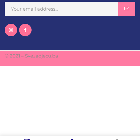
© 2021 – Svezadjecu.ba