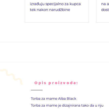
izrađuju specijalno za kupca
na a
tek nakon narudžbine
dost
Opis proizvoda:
Torba za mame Alba Black
Torba za mame je dizajnirana tako da u nju