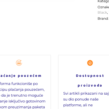
Katego
Ozna
Black
,
Brand
laćanje pouzećem
Dostupnost
forma funkcioniše po
proizvoda
cipu plaćanja pouzećem,
Svi artikli prikazani na sa
 da je trenutno moguće
su dio ponude naše
anje isključivo gotovinom
platforme, ali ne
ikom preuzimanja paketa