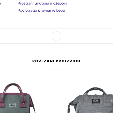
e
Prostrani unutrašnji džepovi
Podloga za previjanje bebe
POVEZANI PROIZVODI