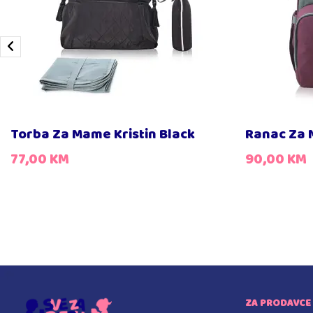
Torba Za Mame Kristin Black
Ranac Za 
77,00
KM
90,00
KM
ZA PRODAVCE