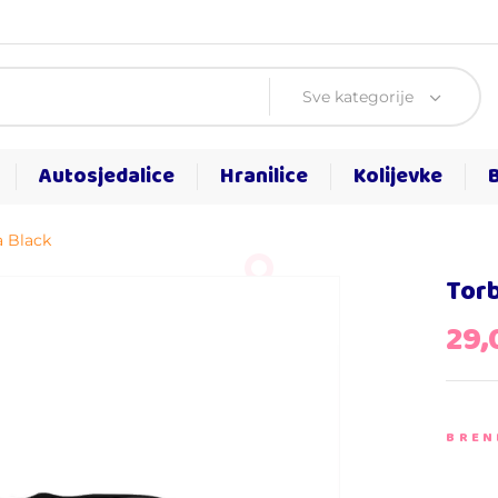
Sve kategorije
Autosjedalice
Hranilice
Kolijevke
 Black
Tor
29
BREN