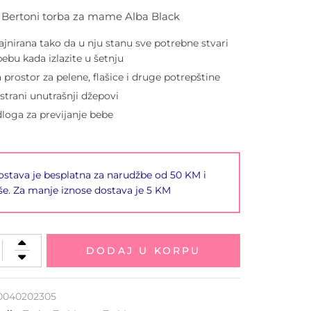
i Bertoni torba za mame Alba Black
ajnirana tako da u nju stanu sve potrebne stvari
bebu kada izlazite u šetnju
 prostor za pelene, flašice i druge potrepštine
strani unutrašnji džepovi
loga za previjanje bebe
stava je besplatna za narudžbe od 50 KM i
še. Za manje iznose dostava je 5 KM
DODAJ U KORPU
0040202305