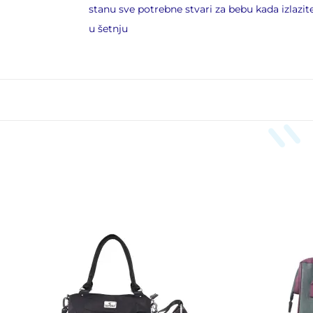
stanu sve potrebne stvari za bebu kada izlazit
u šetnju