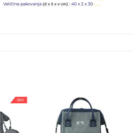
Veličina pakovanja
: 40 x 2 x 30
(d x š x v cm)
-36%