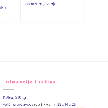
na razumijevanju
tku
Dimenzije i težina
Težina: 0.15 kg
Veličina proizvoda
: 35 х 14 х 25
(d x š x v cm)