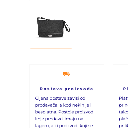
Dostava proizvoda
P
Cijena dostave zavisi od
Plat
prodavača, a kod nekih je i
prin
besplatna. Postoje proizvodi
tako
koje prodavci imaju na
plać
lageru, ali i proizvodi koji se
pril