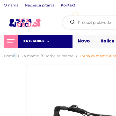
O nama
Najčešća pitanja
Kontakt
Novo
Kolica
KATEGORIJE
Home
Za mame
Torbe za mame
Torba za mame Alba