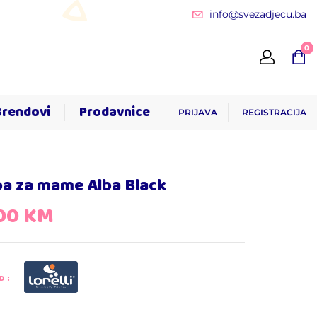
info@svezadjecu.ba
0
Brendovi
Prodavnice
PRIJAVA
REGISTRACIJA
ba za mame Alba Black
,00
KM
D: