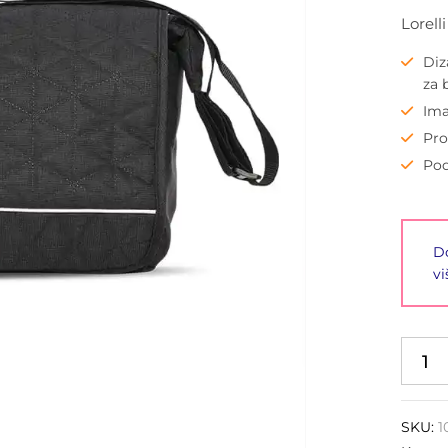
Lorell
Diz
za 
Ima
Pro
Pod
Do
vi
SKU:
1