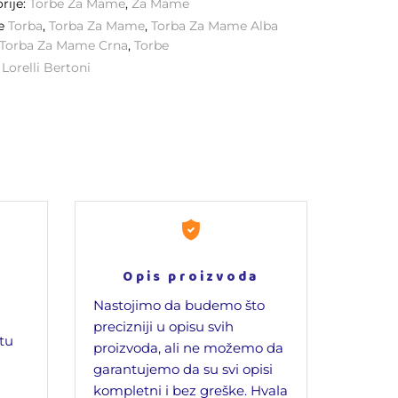
rije:
Torbe Za Mame
,
Za Mame
ke
Torba
,
Torba Za Mame
,
Torba Za Mame Alba
Torba Za Mame Crna
,
Torbe
:
Lorelli Bertoni
Opis proizvoda
Nastojimo da budemo što
precizniji u opisu svih
jtu
proizvoda, ali ne možemo da
garantujemo da su svi opisi
kompletni i bez greške. Hvala