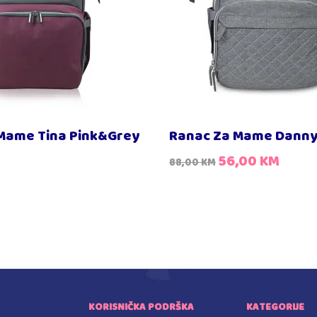
Mame Tina Pink&Grey
Ranac Za Mame Danny
56,00
KM
88,00
KM
KORISNIČKA PODRŠKA
KATEGORIJE