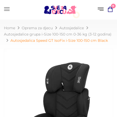
0
Home
Oprema za djecu
Autosjedalice
Autosjedalice grupa i-Size 100-150 cm 0-36 kg (3-12 godina)
Autosjedalica Speed GT IsoFix i-Size 100-150 cm Black