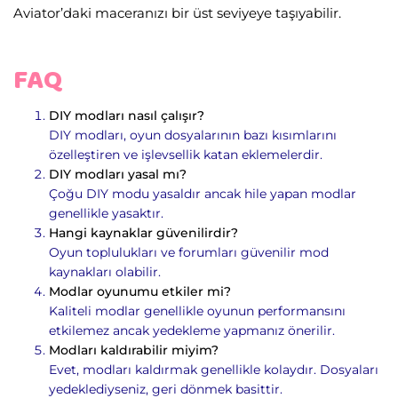
Aviator’daki maceranızı bir üst seviyeye taşıyabilir.
FAQ
DIY modları nasıl çalışır?
DIY modları, oyun dosyalarının bazı kısımlarını
özelleştiren ve işlevsellik katan eklemelerdir.
DIY modları yasal mı?
Çoğu DIY modu yasaldır ancak hile yapan modlar
genellikle yasaktır.
Hangi kaynaklar güvenilirdir?
Oyun toplulukları ve forumları güvenilir mod
kaynakları olabilir.
Modlar oyunumu etkiler mi?
Kaliteli modlar genellikle oyunun performansını
etkilemez ancak yedekleme yapmanız önerilir.
Modları kaldırabilir miyim?
Evet, modları kaldırmak genellikle kolaydır. Dosyaları
yedeklediyseniz, geri dönmek basittir.