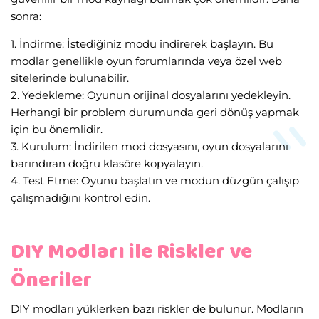
sonra:
1. İndirme: İstediğiniz modu indirerek başlayın. Bu
modlar genellikle oyun forumlarında veya özel web
sitelerinde bulunabilir.
2. Yedekleme: Oyunun orijinal dosyalarını yedekleyin.
Herhangi bir problem durumunda geri dönüş yapmak
için bu önemlidir.
3. Kurulum: İndirilen mod dosyasını, oyun dosyalarını
barındıran doğru klasöre kopyalayın.
4. Test Etme: Oyunu başlatın ve modun düzgün çalışıp
çalışmadığını kontrol edin.
DIY Modları ile Riskler ve
Öneriler
DIY modları yüklerken bazı riskler de bulunur. Modların