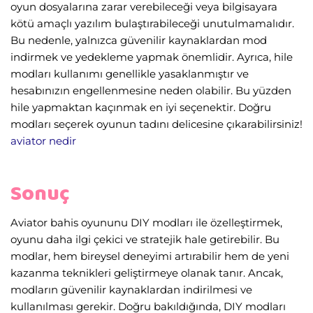
oyun dosyalarına zarar verebileceği veya bilgisayara
kötü amaçlı yazılım bulaştırabileceği unutulmamalıdır.
Bu nedenle, yalnızca güvenilir kaynaklardan mod
indirmek ve yedekleme yapmak önemlidir. Ayrıca, hile
modları kullanımı genellikle yasaklanmıştır ve
hesabınızın engellenmesine neden olabilir. Bu yüzden
hile yapmaktan kaçınmak en iyi seçenektir. Doğru
modları seçerek oyunun tadını delicesine çıkarabilirsiniz!
aviator nedir
Sonuç
Aviator bahis oyununu DIY modları ile özelleştirmek,
oyunu daha ilgi çekici ve stratejik hale getirebilir. Bu
modlar, hem bireysel deneyimi artırabilir hem de yeni
kazanma teknikleri geliştirmeye olanak tanır. Ancak,
modların güvenilir kaynaklardan indirilmesi ve
kullanılması gerekir. Doğru bakıldığında, DIY modları