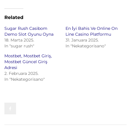
Related
Sugar Rush Casibom
En İyi Bahis Ve Online On
Demo Slot Oyunu Oyna
Line Casino Platformu
18. Marta 2025.
31. Januara 2025.
In "sugar rush"
In "Nekategorisano"
Mostbet, Mostbet Giriş,
Mostbet Güncel Giriş
Adresi
2. Februara 2025.
In "Nekategorisano"