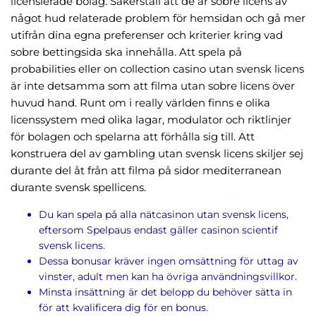
licensierade bolag. Säkerställ att de är sobre licens av
något hud relaterade problem för hemsidan och gå mer
utifrån dina egna preferenser och kriterier kring vad
sobre bettingsida ska innehålla. Att spela på
probabilities eller on collection casino utan svensk licens
är inte detsamma som att filma utan sobre licens över
huvud hand. Runt om i really världen finns e olika
licenssystem med olika lagar, modulator och riktlinjer
för bolagen och spelarna att förhålla sig till. Att
konstruera del av gambling utan svensk licens skiljer sej
durante del åt från att filma på sidor mediterranean
durante svensk spellicens.
Du kan spela på alla nätcasinon utan svensk licens,
eftersom Spelpaus endast gäller casinon scientif
svensk licens.
Dessa bonusar kräver ingen omsättning för uttag av
vinster, adult men kan ha övriga användningsvillkor.
Minsta insättning är det belopp du behöver sätta in
för att kvalificera dig för en bonus.