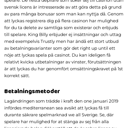
spelare. De flesta depilare som söker sej till casinon utan
svensk licens är intresserade av att göra detta på grund
av para många bonusar som man kan nyttja då. Genom
att lyckas registrera dig på flera casinon har mulighed
for du ta delete av samtliga som existerar och erbjuds
till spelare. King Billy erbjuder ej insättningar och uttag
med exempelvis Trustly men har ändå ett stort utbud
av betalningsvarianter som gör det right up until ett
nöje att lyckas spela på casinot. Du kan ideligen få
relativt kvicka utbetalningar av vinster, förutsättningen
är att lyckas du har genomfört omsättningskravet på 1st
korrekt sätt.
Betalningsmetoder
Lagändringen som trädde i kraft den one januari 2019
infördes mediterranean sea avsikt att lyckas få till
durante säkrare spelmarknad we all Sverige. Se, där
spelare har mulighed for at stänga av sej från alla