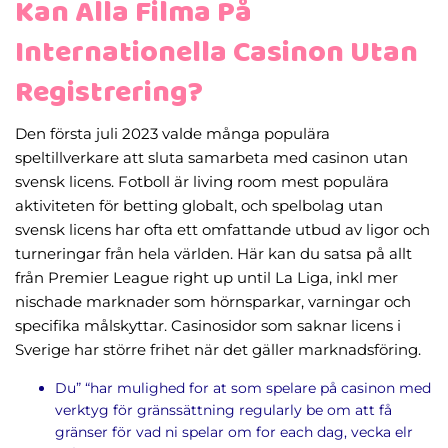
Kan Alla Filma På
Internationella Casinon Utan
Registrering?
Den första juli 2023 valde många populära
speltillverkare att sluta samarbeta med casinon utan
svensk licens. Fotboll är living room mest populära
aktiviteten för betting globalt, och spelbolag utan
svensk licens har ofta ett omfattande utbud av ligor och
turneringar från hela världen. Här kan du satsa på allt
från Premier League right up until La Liga, inkl mer
nischade marknader som hörnsparkar, varningar och
specifika målskyttar. Casinosidor som saknar licens i
Sverige har större frihet när det gäller marknadsföring.
Du” “har mulighed for at som spelare på casinon med
verktyg för gränssättning regularly be om att få
gränser för vad ni spelar om for each dag, vecka elr