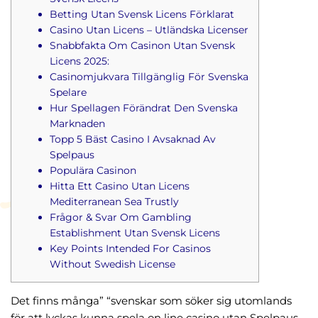
Betting Utan Svensk Licens Förklarat
Casino Utan Licens – Utländska Licenser
Snabbfakta Om Casinon Utan Svensk
Licens 2025:
Casinomjukvara Tillgänglig För Svenska
Spelare
Hur Spellagen Förändrat Den Svenska
Marknaden
Topp 5 Bäst Casino I Avsaknad Av
Spelpaus
Populära Casinon
Hitta Ett Casino Utan Licens
Mediterranean Sea Trustly
Frågor & Svar Om Gambling
Establishment Utan Svensk Licens
Key Points Intended For Casinos
Without Swedish License
Det finns många” “svenskar som söker sig utomlands
för att lyckas kunna spela on line casino utan Spelpaus.