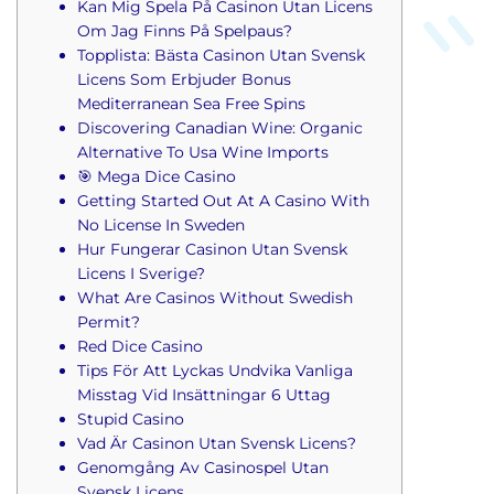
Kan Mig Spela På Casinon Utan Licens
Om Jag Finns På Spelpaus?
Topplista: Bästa Casinon Utan Svensk
Licens Som Erbjuder Bonus
Mediterranean Sea Free Spins
Discovering Canadian Wine: Organic
Alternative To Usa Wine Imports
🎯 Mega Dice Casino
Getting Started Out At A Casino With
No License In Sweden
Hur Fungerar Casinon Utan Svensk
Licens I Sverige?
What Are Casinos Without Swedish
Permit?
Red Dice Casino
Tips För Att Lyckas Undvika Vanliga
Misstag Vid Insättningar 6 Uttag
Stupid Casino
Vad Är Casinon Utan Svensk Licens?
Genomgång Av Casinospel Utan
Svensk Licens