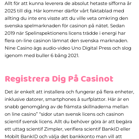
Allt för att kunna leverera de absolut hetaste sifforna år
2025 till dig. Här kommer därför vårt faktablad med
allting du inte ens visste att du ville veta omkring den
svenska spelmarknaden för casinon på nätet. Sedan
2019 när Spelinspektionens licens trädde i energi har
flera on-line casinon lämnat den svenska marknaden.
Nine Casino ägs audio-video Uno Digital Press och slog
igenom med buller 6 bång 2021.
Registrera Dig På Casinot
Det är enkelt att installera och fungerar på flera enheter,
inklusive datorer, smartphones å surfplattor. Här är en
snabb genomgång av de främsta skillnaderna mellan
on line casino” “sidor utan svensk licens och casinon
scientif svensk licens. Allt du behöver göra är att begära
ett uttag scientif Zimpler, verifiera scientif BankID eller
Mobilt BankID och välja det bankkonto man vill att