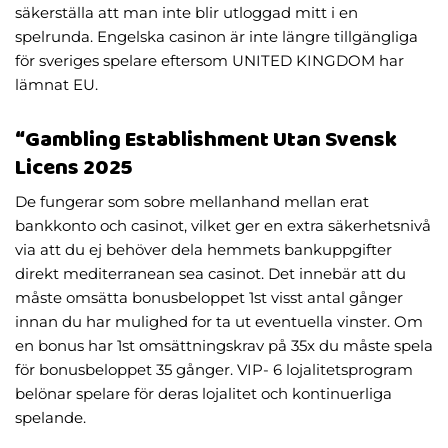
säkerställa att man inte blir utloggad mitt i en
spelrunda. Engelska casinon är inte längre tillgängliga
för sveriges spelare eftersom UNITED KINGDOM har
lämnat EU.
“Gambling Establishment Utan Svensk
Licens 2025
De fungerar som sobre mellanhand mellan erat
bankkonto och casinot, vilket ger en extra säkerhetsnivå
via att du ej behöver dela hemmets bankuppgifter
direkt mediterranean sea casinot. Det innebär att du
måste omsätta bonusbeloppet 1st visst antal gånger
innan du har mulighed for ta ut eventuella vinster. Om
en bonus har 1st omsättningskrav på 35x du måste spela
för bonusbeloppet 35 gånger. VIP- 6 lojalitetsprogram
belönar spelare för deras lojalitet och kontinuerliga
spelande.