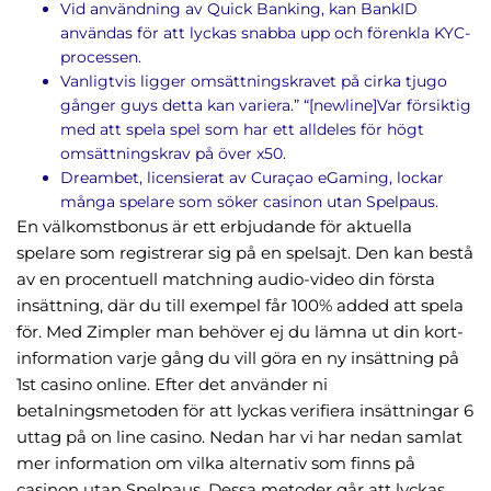
Vid användning av Quick Banking, kan BankID
användas för att lyckas snabba upp och förenkla KYC-
processen.
Vanligtvis ligger omsättningskravet på cirka tjugo
gånger guys detta kan variera.” “[newline]Var försiktig
med att spela spel som har ett alldeles för högt
omsättningskrav på över x50.
Dreambet, licensierat av Curaçao eGaming, lockar
många spelare som söker casinon utan Spelpaus.
En välkomstbonus är ett erbjudande för aktuella
spelare som registrerar sig på en spelsajt. Den kan bestå
av en procentuell matchning audio-video din första
insättning, där du till exempel får 100% added att spela
för. Med Zimpler man behöver ej du lämna ut din kort-
information varje gång du vill göra en ny insättning på
1st casino online. Efter det använder ni
betalningsmetoden för att lyckas verifiera insättningar 6
uttag på on line casino. Nedan har vi har nedan samlat
mer information om vilka alternativ som finns på
casinon utan Spelpaus. Dessa metoder går att lyckas