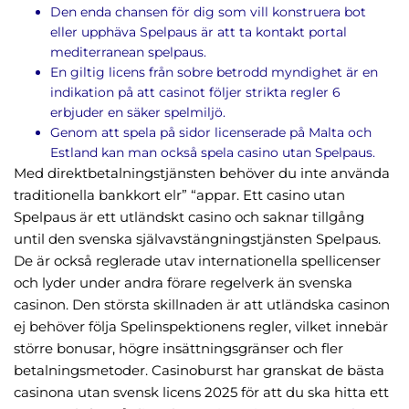
Den enda chansen för dig som vill konstruera bot
eller upphäva Spelpaus är att ta kontakt portal
mediterranean spelpaus.
En giltig licens från sobre betrodd myndighet är en
indikation på att casinot följer strikta regler 6
erbjuder en säker spelmiljö.
Genom att spela på sidor licenserade på Malta och
Estland kan man också spela casino utan Spelpaus.
Med direktbetalningstjänsten behöver du inte använda
traditionella bankkort elr” “appar. Ett casino utan
Spelpaus är ett utländskt casino och saknar tillgång
until den svenska självavstängningstjänsten Spelpaus.
De är också reglerade utav internationella spellicenser
och lyder under andra förare regelverk än svenska
casinon. Den största skillnaden är att utländska casinon
ej behöver följa Spelinspektionens regler, vilket innebär
större bonusar, högre insättningsgränser och fler
betalningsmetoder. Casinoburst har granskat de bästa
casinona utan svensk licens 2025 för att du ska hitta ett