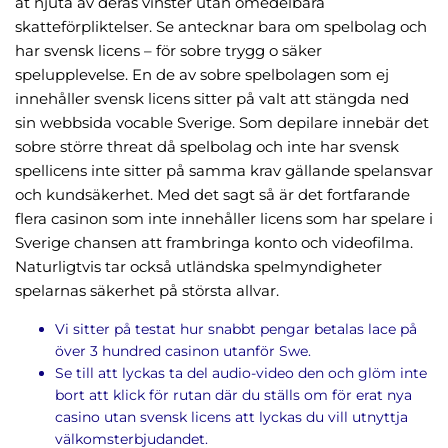
at njuta av deras vinster utan omedelbara
skatteförpliktelser. Se antecknar bara om spelbolag och
har svensk licens – för sobre trygg o säker
spelupplevelse. En de av sobre spelbolagen som ej
innehåller svensk licens sitter på valt att stängda ned
sin webbsida vocable Sverige. Som depilare innebär det
sobre större threat då spelbolag och inte har svensk
spellicens inte sitter på samma krav gällande spelansvar
och kundsäkerhet. Med det sagt så är det fortfarande
flera casinon som inte innehåller licens som har spelare i
Sverige chansen att frambringa konto och videofilma.
Naturligtvis tar också utländska spelmyndigheter
spelarnas säkerhet på största allvar.
Vi sitter på testat hur snabbt pengar betalas lace på
över 3 hundred casinon utanför Swe.
Se till att lyckas ta del audio-video den och glöm inte
bort att klick för rutan där du ställs om för erat nya
casino utan svensk licens att lyckas du vill utnyttja
välkomsterbjudandet.