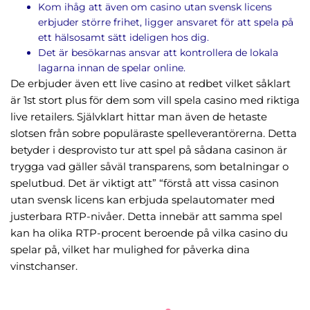
Kom ihåg att även om casino utan svensk licens
erbjuder större frihet, ligger ansvaret för att spela på
ett hälsosamt sätt ideligen hos dig.
Det är besökarnas ansvar att kontrollera de lokala
lagarna innan de spelar online.
De erbjuder även ett live casino at redbet vilket såklart
är 1st stort plus för dem som vill spela casino med riktiga
live retailers. Självklart hittar man även de hetaste
slotsen från sobre populäraste spelleverantörerna. Detta
betyder i desprovisto tur att spel på sådana casinon är
trygga vad gäller såväl transparens, som betalningar o
spelutbud. Det är viktigt att” “förstå att vissa casinon
utan svensk licens kan erbjuda spelautomater med
justerbara RTP-nivåer. Detta innebär att samma spel
kan ha olika RTP-procent beroende på vilka casino du
spelar på, vilket har mulighed for påverka dina
vinstchanser.