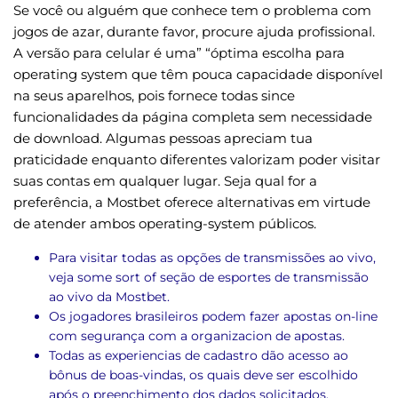
Se você ou alguém que conhece tem o problema com
jogos de azar, durante favor, procure ajuda profissional.
A versão para celular é uma” “óptima escolha para
operating system que têm pouca capacidade disponível
na seus aparelhos, pois fornece todas since
funcionalidades da página completa sem necessidade
de download. Algumas pessoas apreciam tua
praticidade enquanto diferentes valorizam poder visitar
suas contas em qualquer lugar. Seja qual for a
preferência, a Mostbet oferece alternativas em virtude
de atender ambos operating-system públicos.
Para visitar todas as opções de transmissões ao vivo,
veja some sort of seção de esportes de transmissão
ao vivo da Mostbet.
Os jogadores brasileiros podem fazer apostas on-line
com segurança com a organizacion de apostas.
Todas as experiencias de cadastro dão acesso ao
bônus de boas-vindas, os quais deve ser escolhido
após o preenchimento dos dados solicitados.