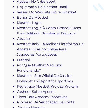
Apostar No Cybersport
Registração Na Mostbet Brasil
Versão Do Web Site Móvel Mostbet
Bônus Da Mostbet
Mostbet Login:
Mostbet Login À Conta Pessoal: Dicas
Para Deliberar Problemas De Login
Cassino
Mostbet Italy – A Melhor Plataforma De
Apostas E Casino Online Para
Jogadores Portugueses
Futebol
Por Que Mostbet Não Está
Funcionando?
Mostbet – Site Oficial De Cassino
Online At The Apostas Esportivas
Registrace Mostbet Krok Za Krokem
Cashout Sobre Aposta
Tipos Para Apostas Esportivas
Processo De Verificação De Conta
Cassino Mostbet