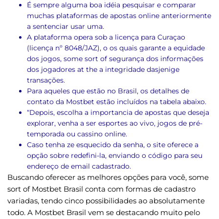
É sempre alguma boa idéia pesquisar e comparar
muchas plataformas de apostas online anteriormente
a sentenciar usar uma.
A plataforma opera sob a licença para Curaçao
(licença nº 8048/JAZ), o os quais garante a equidade
dos jogos, some sort of segurança dos informações
dos jogadores at the a integridade dasjenige
transações.
Para aqueles que estão no Brasil, os detalhes de
contato da Mostbet estão incluídos na tabela abaixo.
“Depois, escolha a importancia de apostas que deseja
explorar, venha a ser esportes ao vivo, jogos de pré-
temporada ou cassino online.
Caso tenha ze esquecido da senha, o site oferece a
opção sobre redefini-la, enviando o código para seu
endereço de email cadastrado.
Buscando oferecer as melhores opções para você, some
sort of Mostbet Brasil conta com formas de cadastro
variadas, tendo cinco possibilidades ao absolutamente
todo. A Mostbet Brasil vem se destacando muito pelo