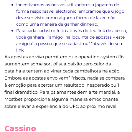
Incentivamos os nossos utilizadores a jogarem de
forma responsável electronic lembramos que u jogo
deve ser visto como alguma forma de lazer, não
como uma maneira de ganhar dinheiro.
Para cada cadastro feito através do teu link de acesso,
você ganhará 1 “amigo” na locuinta de apostas – este
amigo é a pessoa que se cadastrou” “através do seu
link.
As apostas ao vivo permitem que operating-system fãs
aumentem some sort of sua paixão zero calor da
batalha e tentem adivinar cada cambalhota na ação.
Embora as apostas envolvam” “riscos, nada se compara
à emoção para acertar um resultado inesperado ou 1
final dramático. Para os amantes dem arte marcial, a
Mostbet proporciona alguma maneira emocionante
sobre elevar a experiência do UFC ao próximo nível.
Cassino