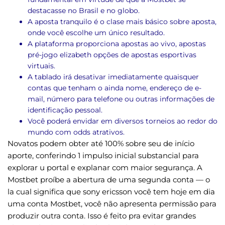
destacasse no Brasil e no globo.
A aposta tranquilo é o clase mais básico sobre aposta,
onde você escolhe um único resultado.
A plataforma proporciona apostas ao vivo, apostas
pré-jogo elizabeth opções de apostas esportivas
virtuais.
A tablado irá desativar imediatamente quaisquer
contas que tenham o ainda nome, endereço de e-
mail, número para telefone ou outras informações de
identificação pessoal.
Você poderá envidar em diversos torneios ao redor do
mundo com odds atrativos.
Novatos podem obter até 100% sobre seu de início
aporte, conferindo 1 impulso inicial substancial para
explorar u portal e explanar com maior segurança. A
Mostbet proíbe a abertura de uma segunda conta — o
la cual significa que sony ericsson você tem hoje em dia
uma conta Mostbet, você não apresenta permissão para
produzir outra conta. Isso é feito pra evitar grandes