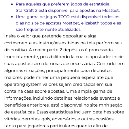
Para aqueles que preferem jogos de estratégia,
StarCraft 2 está disponível para apostas na Mostbet.
Uma gama de jogos TOTO está disponível todos os
dias no site de apostas Mostbet, elizabeth todos eles
são frequentemente atualizados.
Insira o valor que pretende depositar e siga
cortesmente as instruções exibidas na tela perform seu
dispositivo. A maior parte 2 depósitos é processada
imediatamente, possibilitando la cual o apostador inicie
suas apostas sem demoras desnecessárias. Contudo, em
algumas situações, principalmente para depósitos
maiores, pode miner uma pequena espera até que
operating system valores sejam creditados em sua
conta na casa sobre apostas. Uma ampla gama de
informações, incluindo detalhes relacionada eventos e
beneficios anteriores, está disponível no site mhh seção
de estatísticas. Essas estatísticas incluem detalhes sobre
vitórias, derrotas, gols, adversários e outras ocasiões
tanto para jogadores particulares quanto afin de