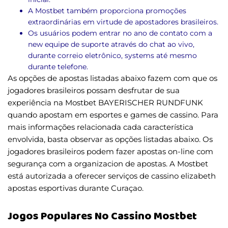
A Mostbet também proporciona promoções
extraordinárias em virtude de apostadores brasileiros.
Os usuários podem entrar no ano de contato com a
new equipe de suporte através do chat ao vivo,
durante correio eletrônico, systems até mesmo
durante telefone.
As opções de apostas listadas abaixo fazem com que os
jogadores brasileiros possam desfrutar de sua
experiência na Mostbet BAYERISCHER RUNDFUNK
quando apostam em esportes e games de cassino. Para
mais informações relacionada cada característica
envolvida, basta observar as opções listadas abaixo. Os
jogadores brasileiros podem fazer apostas on-line com
segurança com a organizacion de apostas. A Mostbet
está autorizada a oferecer serviços de cassino elizabeth
apostas esportivas durante Curaçao.
Jogos Populares No Cassino Mostbet