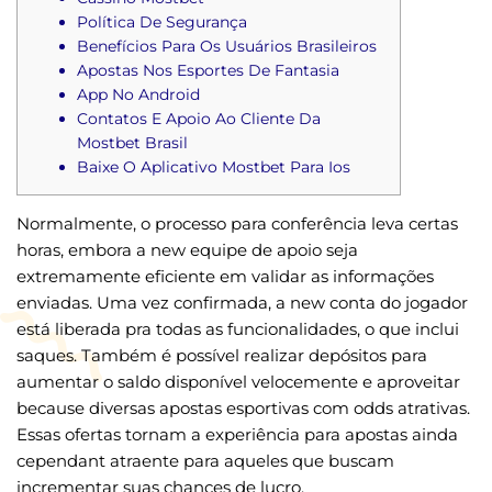
Política De Segurança
Benefícios Para Os Usuários Brasileiros
Apostas Nos Esportes De Fantasia
App No Android
Contatos E Apoio Ao Cliente Da
Mostbet Brasil
Baixe O Aplicativo Mostbet Para Ios
Normalmente, o processo para conferência leva certas
horas, embora a new equipe de apoio seja
extremamente eficiente em validar as informações
enviadas. Uma vez confirmada, a new conta do jogador
está liberada pra todas as funcionalidades, o que inclui
saques. Também é possível realizar depósitos para
aumentar o saldo disponível velocemente e aproveitar
because diversas apostas esportivas com odds atrativas.
Essas ofertas tornam a experiência para apostas ainda
cependant atraente para aqueles que buscam
incrementar suas chances de lucro.