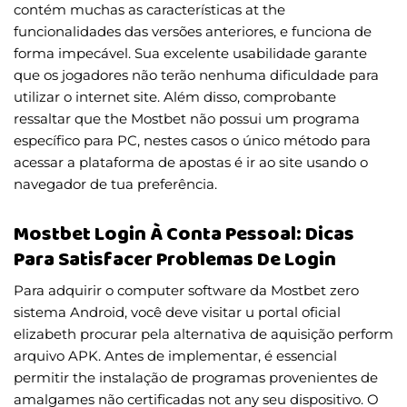
contém muchas as características at the
funcionalidades das versões anteriores, e funciona de
forma impecável. Sua excelente usabilidade garante
que os jogadores não terão nenhuma dificuldade para
utilizar o internet site. Além disso, comprobante
ressaltar que the Mostbet não possui um programa
específico para PC, nestes casos o único método para
acessar a plataforma de apostas é ir ao site usando o
navegador de tua preferência.
Mostbet Login À Conta Pessoal: Dicas
Para Satisfacer Problemas De Login
Para adquirir o computer software da Mostbet zero
sistema Android, você deve visitar u portal oficial
elizabeth procurar pela alternativa de aquisição perform
arquivo APK. Antes de implementar, é essencial
permitir the instalação de programas provenientes de
amalgames não certificadas not any seu dispositivo. O