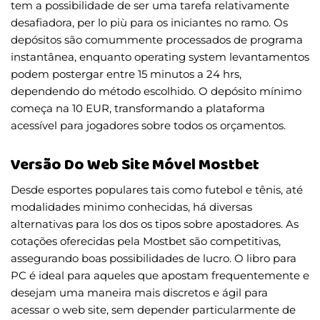
tem a possibilidade de ser uma tarefa relativamente
desafiadora, per lo più para os iniciantes no ramo. Os
depósitos são comummente processados de programa
instantânea, enquanto operating system levantamentos
podem postergar entre 15 minutos a 24 hrs,
dependendo do método escolhido. O depósito mínimo
começa na 10 EUR, transformando a plataforma
acessível para jogadores sobre todos os orçamentos.
Versão Do Web Site Móvel Mostbet
Desde esportes populares tais como futebol e tênis, até
modalidades minimo conhecidas, há diversas
alternativas para los dos os tipos sobre apostadores. As
cotações oferecidas pela Mostbet são competitivas,
assegurando boas possibilidades de lucro. O libro para
PC é ideal para aqueles que apostam frequentemente e
desejam uma maneira mais discretos e ágil para
acessar o web site, sem depender particularmente de