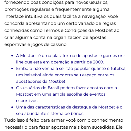
fornecendo boas condições para novos usuários,
promoções regulares e frequentemente alguma
interface intuitiva os quais facilita a navegação. Você
concorda apresentando um certo variado de regras
conhecidas como Termos e Condições da Mostbet ao
criar alguma conta na organizacion de apostas
esportivas e jogos de cassino.
A Mostbet é uma plataforma de apostas e games on-
line que está em operação a partir de 2009.
Embora não venha a ser tão popular quanto o futebol,
um beisebol ainda encontra seu espaço entre os
apostadores da Mostbet.
Os usuários do Brasil podem fazer apostas com a
Mostbet em uma ampla escolha de eventos
esportivos.
Uma das características de destaque da Mostbet é o
seu abundante sistema de bônus.
Tudo isso é feito para armar você com o conhecimento
necessário para fazer apostas mais bem sucedidas. Ele