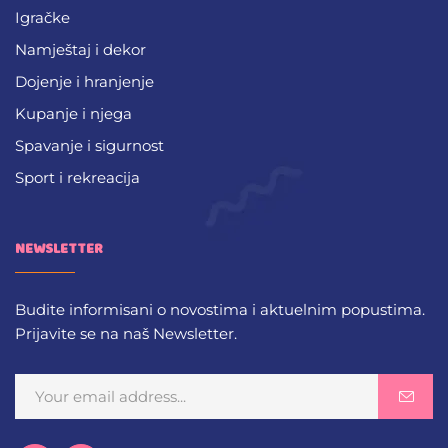
Igračke
Namještaj i dekor
Dojenje i hranjenje
Kupanje i njega
Spavanje i sigurnost
Sport i rekreacija
NEWSLETTER
Budite informisani o novostima i aktuelnim popustima.
Prijavite se na naš Newsletter.