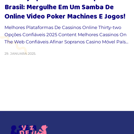
Brasil: Mergulhe Em Um Samba De
Online Video Poker Machines E Jogos!
Melhores Plataformas De Cassinos Online Thirty-two
Opções Confiáveis 2025 Content Melhores Cassinos On
The Web Confiáveis Afinar Sopranos Casino Móvel País...
29. JANUARA 2025.