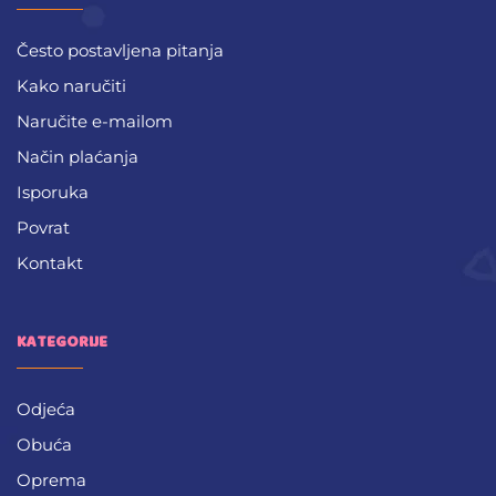
Često postavljena pitanja
Kako naručiti
Naručite e-mailom
Način plaćanja
Isporuka
Povrat
Kontakt
KATEGORIJE
Odjeća
Obuća
Oprema