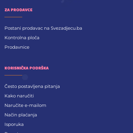
ZA PRODAVCE
Postani prodavac na Svezadjecu.ba
Kontrolna ploča
Prodavnice
KORISNIČKA PODRŠKA
Često postavljena pitanja
Kako naručiti
Naručite e-mailom
Način plaćanja
Isporuka