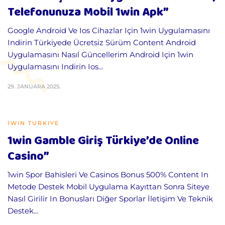
Telefonunuza Mobil 1win Apk”
Google Android Ve Ios Cihazlar Için 1win Uygulamasını
Indirin Türkiyede Ücretsiz Sürüm Content Android
Uygulamasını Nasıl Güncellerim Android Için 1win
Uygulamasını Indirin Ios...
29. JANUARA 2025.
1WIN TURKIYE
1win Gamble Giriş Türkiye’de Online
Casino”
1win Spor Bahisleri Ve Casinos Bonus 500% Content In
Metode Destek Mobil Uygulama Kayıttan Sonra Siteye
Nasıl Girilir In Bonusları Diğer Sporlar İletişim Ve Teknik
Destek...