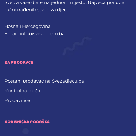
Sve za vaše djete na jednom mjestu. Najveća ponuda
ručno rađenih stvari za djecu
Bosna i Hercegovina
Email: info@svezadjecu.ba
ZA PRODAVCE
Postani prodavac na Svezadjecu.ba
Kontrolna ploča
Prodavnice
KORISNIČKA PODRŠKA