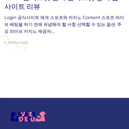
사이트 리뷰
Login 공식사이트 에게 스포츠와 카지노 Content 스포츠 라이
브 베팅을 하기 전에 유념해야 할 사항 선택할 수 있는 옵션: 주
요 라이브 카지노 제공자:...
5. APRILA 2025.