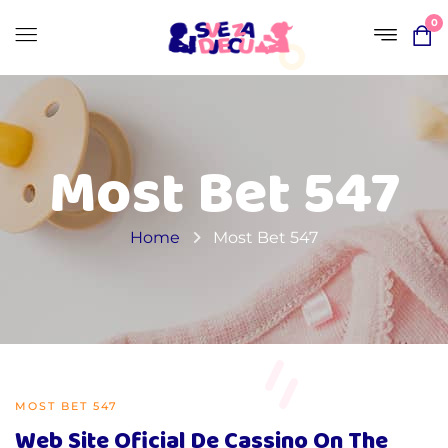
0
Most Bet 547
Home
Most Bet 547
MOST BET 547
Web Site Oficial De Cassino On The