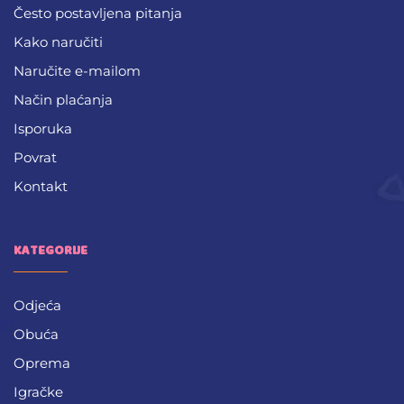
Često postavljena pitanja
Kako naručiti
Naručite e-mailom
Način plaćanja
Isporuka
Povrat
Kontakt
KATEGORIJE
Odjeća
Obuća
Oprema
Igračke