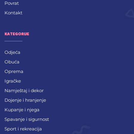
Povrat
Kontakt
KATEGORIJE
Odjeća
Obuća
Oprema
Igračke
Namještaj i dekor
Dojenje i hranjenje
Kupanje i njega
Spavanje i sigurnost
Sport i rekreacija