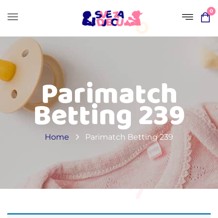
0
Parimatch
Betting 239
Home
Parimatch Betting 239