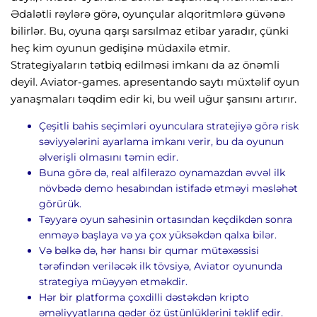
Ədalətli rəylərə görə, oyunçular alqoritmlərə güvənə
bilirlər. Bu, oyuna qarşı sarsılmaz etibar yaradır, çünki
heç kim oyunun gedişinə müdaxilə etmir.
Strategiyaların tətbiq edilməsi imkanı da az önəmli
deyil. Aviator-games. apresentando saytı müxtəlif oyun
yanaşmaları təqdim edir ki, bu weil uğur şansını artırır.
Çeşitli bahis seçimləri oyunculara stratejiyə görə risk
səviyyələrini ayarlama imkanı verir, bu da oyunun
əlverişli olmasını təmin edir.
Buna görə də, real alfilerazo oynamazdan əvvəl ilk
növbədə demo hesabından istifadə etməyi məsləhət
görürük.
Təyyarə oyun sahəsinin ortasından keçdikdən sonra
enməyə başlaya və ya çox yüksəkdən qalxa bilər.
Və bəlkə də, hər hansı bir qumar mütəxəssisi
tərəfindən veriləcək ilk tövsiyə, Aviator oyununda
strategiya müəyyən etməkdir.
Hər bir platforma çoxdilli dəstəkdən kripto
əməliyyatlarına qədər öz üstünlüklərini təklif edir.