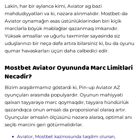
Lakin, hər bir əyləncə kimi, Aviator ag bəzi
məhdudiyyətləri va ki, nəzərə alınmalıdır. Mostbet-də
Aviator oynamağın əsas üstünlüklərindən biri kiçik
mərclərlə böyük məbləğlər qazanmaq imkanıdır.
Yüksək əmsallar və uğurlu təxminlər sayəsində siz
uduşlarınızı bir neçə dəfə artıra bilərsiniz ki, bu da oyunu
qumar həvəskarları üçün daha cəlbedici edir.
Mostbet Aviator Oyununda Mərc Limitləri
Necədir?
Bizim araşdırmamız göstərdi ki, Pin-up Aviator AZ
oyunçuları arasında populyardır. Oyunun mahiyyəti
qalxan təyyarəyə mərc qoymaqdır, təyyarə hündürlük
qazandıqca onun əmsalı da proporsional olaraq artır.
Oyunçular əmsalın ölçüsünü nəzərə alaraq, optimal anı
seçib mərcini geri götürməlidirlər.
Aviator, Mostbet kazinosunda təqdim olunan,