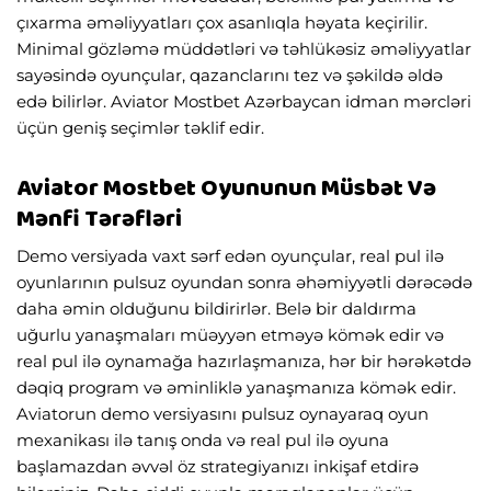
çıxarma əməliyyatları çox asanlıqla həyata keçirilir.
Minimal gözləmə müddətləri və təhlükəsiz əməliyyatlar
sayəsində oyunçular, qazanclarını tez və şəkildə əldə
edə bilirlər. Aviator Mostbet Azərbaycan idman mərcləri
üçün geniş seçimlər təklif edir.
Aviator Mostbet Oyununun Müsbət Və
Mənfi Tərəfləri
Demo versiyada vaxt sərf edən oyunçular, real pul ilə
oyunlarının pulsuz oyundan sonra əhəmiyyətli dərəcədə
daha əmin olduğunu bildirirlər. Belə bir daldırma
uğurlu yanaşmaları müəyyən etməyə kömək edir və
real pul ilə oynamağa hazırlaşmanıza, hər bir hərəkətdə
dəqiq program və əminliklə yanaşmanıza kömək edir.
Aviatorun demo versiyasını pulsuz oynayaraq oyun
mexanikası ilə tanış onda və real pul ilə oyuna
başlamazdan əvvəl öz strategiyanızı inkişaf etdirə