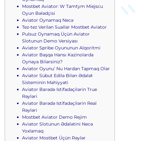
Mostbet Aviator: W Tamtym Miejscu
Oyun Bələdçisi
Aviator Oynamaq Necə
Tez-tez Verilən Suallar Mostbet Aviator
Pulsuz Oynamaq Üçün Aviator
Slotunun Demo Versiyası
Aviator Spribe Oyununun Alqoritmi
Aviator Başqa Hansı Kazinolarda
Oynaya Bilərsiniz?
Aviator Oyunu’ Nu Hardan Tapmaq Olar
Aviator Sübut Edilə Bilən Ədalət
Sisteminin Mahiyyəti
Aviator Barədə Istifadəçilərin True
Rəyləri
Aviator Barədə Istifadəçilərin Real
Rəyləri
Mostbet Aviator Demo Rejim
Aviator Slotunun Ədalətini Necə
Yoxlamaq
Aviator Mostbet Üçün Rəylər