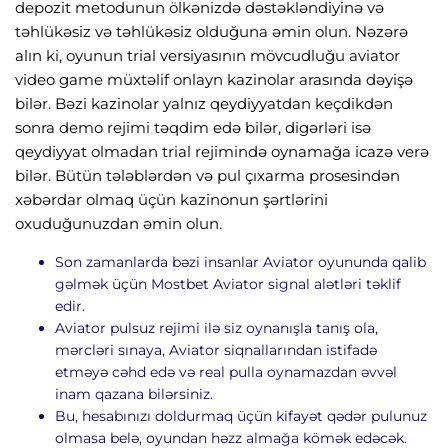
depozit metodunun ölkənizdə dəstəkləndiyinə və
təhlükəsiz və təhlükəsiz olduğuna əmin olun. Nəzərə
alın ki, oyunun trial versiyasının mövcudluğu aviator
video game müxtəlif onlayn kazinolar arasında dəyişə
bilər. Bəzi kazinolar yalnız qeydiyyatdan keçdikdən
sonra demo rejimi təqdim edə bilər, digərləri isə
qeydiyyat olmadan trial rejimində oynamağa icazə verə
bilər. Bütün tələblərdən və pul çıxarma prosesindən
xəbərdar olmaq üçün kazinonun şərtlərini
oxuduğunuzdan əmin olun.
Son zamanlarda bəzi insanlar Aviator oyununda qalib
gəlmək üçün Mostbet Aviator signal alətləri təklif
edir.
Aviator pulsuz rejimi ilə siz oynanışla tanış ola,
mərcləri sınaya, Aviator siqnallarından istifadə
etməyə cəhd edə və real pulla oynamazdan əvvəl
inam qazana bilərsiniz.
Bu, hesabınızı doldurmaq üçün kifayət qədər pulunuz
olmasa belə, oyundan həzz almağa kömək edəcək.