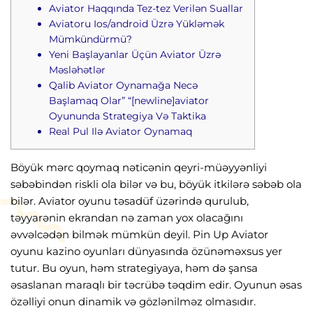
Aviator Haqqında Tez-tez Verilən Suallar
Aviatoru Ios/android Üzrə Yükləmək
Mümkündürmü?
Yeni Başlayanlar Üçün Aviator Üzrə
Məsləhətlər
Qalib Aviator Oynamağa Necə
Başlamaq Olar” “[newline]aviator
Oyununda Strategiya Və Taktika
Real Pul Ilə Aviator Oynamaq
Böyük mərc qoymaq nəticənin qeyri-müəyyənliyi
səbəbindən riskli ola bilər və bu, böyük itkilərə səbəb ola
bilər. Aviator oyunu təsadüf üzərində qurulub,
təyyarənin ekrandan nə zaman yox olacağını
əvvəlcədən bilmək mümkün deyil. Pin Up Aviator
oyunu kazino oyunları dünyasında özünəməxsus yer
tutur. Bu oyun, həm strategiyaya, həm də şansa
əsaslanan maraqlı bir təcrübə təqdim edir. Oyunun əsas
özəlliyi onun dinamik və gözlənilməz olmasıdır.