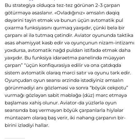
Bu strategiya olduqca tez-tez görünən 2-3 çarpan
götürməyə əsaslanır. «Ovladığınız» əmsalın dəqiq
dəyərini təyin etmək və bunun üçün avtomatik pul
çıxarma funksiyasını qurmaq yaxşıdır, çünki belə bir
çarpanı əl ilə tutmaq çətindir. Aviator oyununda taktika
əsas əhəmiyyət kəsb edir və oyunçunun nizam-intizamı
yoxdursa, avtomatik nağd puldan istifadə etmək daha
yaxşıdır. Bu funksiya idarəetmə panelində müəyyən
çarpan” “üçün konfiqurasiya edilir və ona çatdıqda
sistem avtomatik olaraq mərci satır və oyunu tərk edir.
Oyunçudan oyun seansı ərzində istədiyiniz əmsalın
görünmədiyi anı gözləməsi və sonra “böyük cekpotu”
vurmağı gözləyən sabit məbləğə (düz) mərc etməyə
başlaması xahiş olunur. Aviator-da yüzlərlə oyun
seansında baş verməyən böyük çarpanlarla hiylələr
müntəzəm olaraq baş verir, iki nəhəng çarpanın bir-
birini izlədiyi hallar.