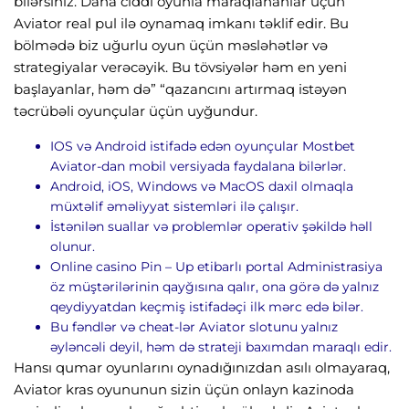
bilərsiniz. Daha ciddi oyunla maraqlananlar üçün
Aviator real pul ilə oynamaq imkanı təklif edir. Bu
bölmədə biz uğurlu oyun üçün məsləhətlər və
strategiyalar verəcəyik. Bu tövsiyələr həm en yeni
başlayanlar, həm də” “qazancını artırmaq istəyən
təcrübəli oyunçular üçün uyğundur.
IOS və Android istifadə edən oyunçular Mostbet
Aviator-dan mobil versiyada faydalana bilərlər.
Android, iOS, Windows və MacOS daxil olmaqla
müxtəlif əməliyyat sistemləri ilə çalışır.
İstənilən suallar və problemlər operativ şəkildə həll
olunur.
Online casino Pin – Up etibarlı portal Administrasiya
öz müştərilərinin qayğısına qalır, ona görə də yalnız
qeydiyyatdan keçmiş istifadəçi ilk mərc edə bilər.
Bu fəndlər və cheat-lər Aviator slotunu yalnız
əyləncəli deyil, həm də strateji baxımdan maraqlı edir.
Hansı qumar oyunlarını oynadığınızdan asılı olmayaraq,
Aviator kras oyununun sizin üçün onlayn kazinoda