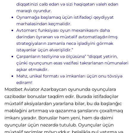
diqqətinizi cəlb edən və sizi həqiqətən valeh edən
maraqlı oyundur.
Oynamağa başlamaq üçün istifadəçi qeydiyyat
mərhələsindən keçməlidir.
Avtomərc funksiyası oyun mexanikasını daha
dərindən öyrənən və müxtəlif avtomatlaşdırılmış
strategiyaların zamanla necə işlədiyini görmək
istəyənlər üçün əlverişlidir.”
Çarpanların tezliyinə və ölçüsünə” “diqqət yetirin,
çünki oyunçunun əsas vəzifəsi təkrarlanan nümunələri
aşkar etməkdir.
Məhz, unikal formatı və imkanları üçün onu tövsiyə
edirəm!
Mostbet Aviator Azərbaycan oyununda oyunçulara
cazibədar bonuslar təqdim edir. Burada istifadəçilər
müxtəlif aksiyalardan yararlana bilər, bu da başlanğıc
məbləğini artırmaq və qazanma şanslarını çoxaltmaq
imkanı yaradır. Bonuslar həm yeni, həm də daimi
oyunçular üçün nəzərdə tutulub. Oyunçular üçün
müxtəlif seçimlər mövcuddur, beləliklə pul yatırma və