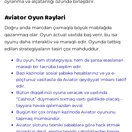
öyrənmə və əlçatanlığı özündə birləşdirir.
Aviator Oyun Rəyləri
Doğru anda mərcdən çıxmaqla böyük məbləğdə
qazanmaq olar. Oyun actual vaxtda baş verir, bu isə
oyunu daha interaktiv və maraqlı edir. Oyunda tətbiq
edilən strategiyaların təsiri çox məhduddur.
Bu oyun, həm strategiyaya, həm də şansa əsaslanan
maraqlı bir təcrübə təqdim edir.
Bəzi kazinolar sosial şəbəkə hesablarınız və ya e-
poçtunuz vasitəsilə də Aviator qeydiyyat imkanı təklif
edir.
Bütün diqqətinizi oyuna verəcək və vaxtında
“Cashout” düyməsini sıxmaq vaxtı gəldikdə olacaq –
təyyarə havaa qalxmazdan əvvəl.
Bugün bir çox onlayn kazinoda Aviator oyununu
tapmaq mümkündür.
Aviator slotunu texniki səbəblərə görə hack etmək
mümkün deyil, amma texniki çətinliklərdən başqa,