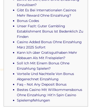
Einzulösen?
Gibt Es Bei Internationalen Casinos
Mehr Reward Ohne Einzahlung?
Bonus Codes
Unser Fazit: Guter Gambling
Establishment Bonus Ist Bedenklich Zu
Finden
Casino Added Bonus Ohne Einzahlung
März 2025 Sofort
Kann Ich über Gratisguthaben Mehr
Abbauen Als Mit Freispielen?
Soll Ich Mit Einem Bonus Ohne
Einzahlung Spielen?
Vorteile Und Nachteile Von Bonus
Abgerechnet Einzahlung
Faq – Not Any Deposit Bonus
Bestes Casino Mit Willkommensbonus
Ohne Einzahlung: Hit’n Spin Casino
Spielempfehlungen