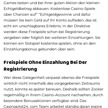
Games testen und bei ihrer guten Aktion den kleinen
Echtgeldbetrag abbauen. Kostenlose Casino-Spiele
über Chancen auf” “Echtgeldgewinne und dafür
müssen Sie kein Geld auf Ihr Konto aufladen, das ist
echt ein unschlagbares Erlebnis. In der Direktive
werden diese Freispiele schon bei Registrierung
vergeben oder folglich bei weiteren Einzahlungen. Sie
können ein Slotspiel kostenlos spielen, ohne an den
Einzahlungsbonus gebunden über sein.
Freispiele Ohne Einzahlung Bei Der
Registrierung
Wer diese Gelegenheit verpasst ebenso die Freispiele
wirklich nicht innerhalb des vorgegebenen Zeitraums
nutzt, könnte es später bereuen. Deshalb sollten Zocker
regelmäßig in ihrem Casino-Account nachsehen, durch
besondere Bonusaktionen verfügbar sind. Das
Casinopilot24. com Team arbeitet ständig daran expire