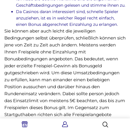
Geschäftsbedingungen gelesen und stimme ihnen zu.
Da Casinos daran interessiert sind, schnelle Spieler
anzuziehen, ist es in welcher Regel recht einfach,
einen Bonus abgerechnet Einzahlung zu erlangen.
Sie können aber auch leicht die jeweiligen
Bedingungen selbst überprüfen, schließlich können sich
jene von Zeit zu Zeit auch ändern. Meistens werden
Ihnen Freispiele ohne Einzahlung mit
Bonusbedingungen angeboten. Das bedeutet, wenn
jeder erzielte Freispiel-Gewinn als Bonusgeld
gutgeschrieben wird. Um diese Umsatzbedingungen
zu erfüllen, kann man einander einen beliebigen
Position aussuchen und darüber hinaus den
Rundeneinsatz verändern. Dabei sollte person jedoch
das Einsatzlimit von meistens 5€ beachten, das bis zum
Freispielen dieses Bonus gilt. Im Gegensatz zum
Startguthaben richten sich alle Freispielangebote
ausschließlich auf Slots.