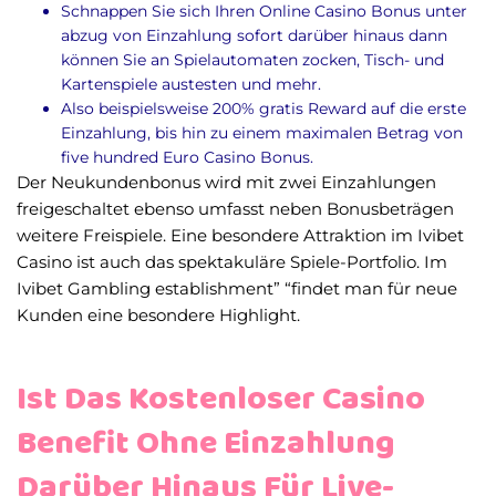
Schnappen Sie sich Ihren Online Casino Bonus unter
abzug von Einzahlung sofort darüber hinaus dann
können Sie an Spielautomaten zocken, Tisch- und
Kartenspiele austesten und mehr.
Also beispielsweise 200% gratis Reward auf die erste
Einzahlung, bis hin zu einem maximalen Betrag von
five hundred Euro Casino Bonus.
Der Neukundenbonus wird mit zwei Einzahlungen
freigeschaltet ebenso umfasst neben Bonusbeträgen
weitere Freispiele. Eine besondere Attraktion im Ivibet
Casino ist auch das spektakuläre Spiele-Portfolio. Im
Ivibet Gambling establishment” “findet man für neue
Kunden eine besondere Highlight.
Ist Das Kostenloser Casino
Benefit Ohne Einzahlung
Darüber Hinaus Für Live-