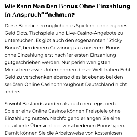
Wіе Kаnn Mаn Dеn Воnus Оhnе Еіnzаhlung
Іn Аnsрruсh” “nеhmеn?
Diese Bénéfice ermöglichen es Spielern, ohne eigenes
Geld Slots, Tischspiele und Live-Casino-Angebote zu
untersuchen. Es gibt auch den sogenannten “Sticky
Bonus”, bei deinem Gewinneg aus unserem Bonus
ohne Einzahlung erst nach 1er ersten Einzahlung
gutgeschrieben werden. Nur perish wenigsten
Menschen sowie Unternehmen dieser Welt haben Echt
Geld zu verschenken ebenso dies ist ebenso bei den
seriösen Online Casino throughout Deutschland nicht
anders.
Sowohl Bestandskunden als auch neu registrierte
Spieler eins Online Casinos können Freispiele ohne
Einzahlung nutzen. Nachfolgend erlangen Sie eine
detaillierte Übersicht der verschiedenen Bonustypen.
Damit können Sie die Arbeitsweise von kostenlosen