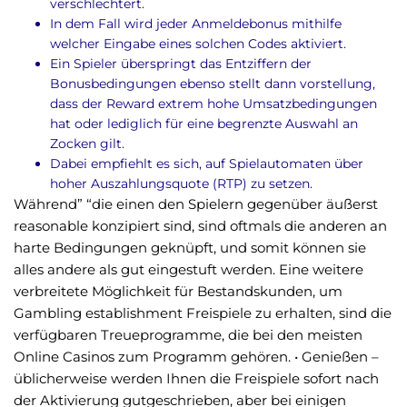
verschlechtert.
In dem Fall wird jeder Anmeldebonus mithilfe
welcher Eingabe eines solchen Codes aktiviert.
Ein Spieler überspringt das Entziffern der
Bonusbedingungen ebenso stellt dann vorstellung,
dass der Reward extrem hohe Umsatzbedingungen
hat oder lediglich für eine begrenzte Auswahl an
Zocken gilt.
Dabei empfiehlt es sich, auf Spielautomaten über
hoher Auszahlungsquote (RTP) zu setzen.
Während” “die einen den Spielern gegenüber äußerst
reasonable konzipiert sind, sind oftmals die anderen an
harte Bedingungen geknüpft, und somit können sie
alles andere als gut eingestuft werden. Eine weitere
verbreitete Möglichkeit für Bestandskunden, um
Gambling establishment Freispiele zu erhalten, sind die
verfügbaren Treueprogramme, die bei den meisten
Online Casinos zum Programm gehören. • Genießen –
üblicherweise werden Ihnen die Freispiele sofort nach
der Aktivierung gutgeschrieben, aber bei einigen