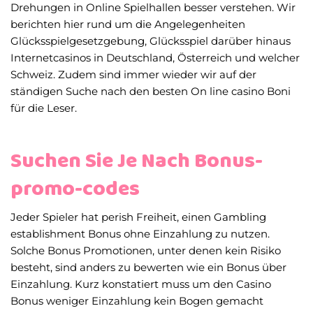
Drehungen in Online Spielhallen besser verstehen. Wir
berichten hier rund um die Angelegenheiten
Glücksspielgesetzgebung, Glücksspiel darüber hinaus
Internetcasinos in Deutschland, Österreich und welcher
Schweiz. Zudem sind immer wieder wir auf der
ständigen Suche nach den besten On line casino Boni
für die Leser.
Suchen Sie Je Nach Bonus-
promo-codes
Jeder Spieler hat perish Freiheit, einen Gambling
establishment Bonus ohne Einzahlung zu nutzen.
Solche Bonus Promotionen, unter denen kein Risiko
besteht, sind anders zu bewerten wie ein Bonus über
Einzahlung. Kurz konstatiert muss um den Casino
Bonus weniger Einzahlung kein Bogen gemacht