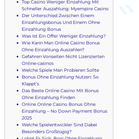
Top Casino Weniger Einzahlung Mit
Schneller Auszahlung: Myempire Casino
Der Unterschied Zwischen Einem
Einzahlungsbonus Und Einem Ohne
Einzahlung Bonus
Was Ist Ein Offer Weniger Einzahlung?
Wie Kann Man Online Casino Bonus
Ohne Einzahlung Auszahlen?
Gefahren Vonseiten Nicht Lizenzierten
Online-casinos
Welche Spiele Man Probieren Sollte
Bonus Ohne Einzahlung Nutzen: So
Klappt’s
Das Beste Online Casino Mit Bonus
Ohne Einzahlung Finden
Online Online Casino Bonus Ohne
Einzahlung – No Down Payment Bonus
2025
Welche Spielentwickler Sind Dabei
Besonders Großzügig?
Lohnt Es Sich, Boni Ohne Einzahlung