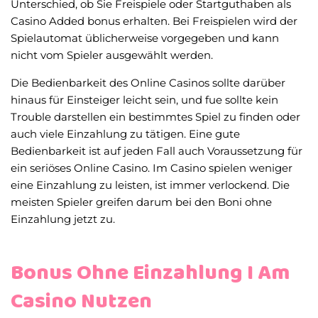
Unterschied, ob Sie Freispiele oder Startguthaben als
Casino Added bonus erhalten. Bei Freispielen wird der
Spielautomat üblicherweise vorgegeben und kann
nicht vom Spieler ausgewählt werden.
Die Bedienbarkeit des Online Casinos sollte darüber
hinaus für Einsteiger leicht sein, und fue sollte kein
Trouble darstellen ein bestimmtes Spiel zu finden oder
auch viele Einzahlung zu tätigen. Eine gute
Bedienbarkeit ist auf jeden Fall auch Voraussetzung für
ein seriöses Online Casino. Im Casino spielen weniger
eine Einzahlung zu leisten, ist immer verlockend. Die
meisten Spieler greifen darum bei den Boni ohne
Einzahlung jetzt zu.
Bonus Ohne Einzahlung I Am
Casino Nutzen