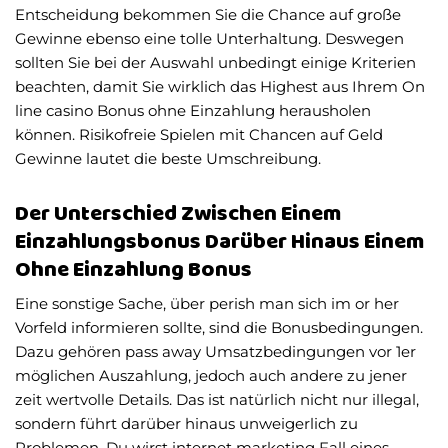
Entscheidung bekommen Sie die Chance auf große
Gewinne ebenso eine tolle Unterhaltung. Deswegen
sollten Sie bei der Auswahl unbedingt einige Kriterien
beachten, damit Sie wirklich das Highest aus Ihrem On
line casino Bonus ohne Einzahlung herausholen
können. Risikofreie Spielen mit Chancen auf Geld
Gewinne lautet die beste Umschreibung.
Der Unterschied Zwischen Einem
Einzahlungsbonus Darüber Hinaus Einem
Ohne Einzahlung Bonus
Eine sonstige Sache, über perish man sich im or her
Vorfeld informieren sollte, sind die Bonusbedingungen.
Dazu gehören pass away Umsatzbedingungen vor 1er
möglichen Auszahlung, jedoch auch andere zu jener
zeit wertvolle Details. Das ist natürlich nicht nur illegal,
sondern führt darüber hinaus unweigerlich zu
Problemen. Du wirst internet marketing Fall eines