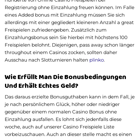
Registrierung ohne Einzahlung freuen können. Im Falle
eines Added bonus mit Einzahlung müssen Sie sich
allerdings mit einer gegliedert kleineren Anzahl a great
Freispielen zufriedengeben. Zusätzlich zum
Einzahlungsbonus sein Sie hierbei mit höchstens 100
Freispielen belohnt. Diejenigen, pass away schon länger
throughout einem Casinos zocken, sollten daher
Ausschau nach Slotturnieren halten
plinko
.
Wie Erfüllt Man Die Bonusbedingungen
Und Erhält Echtes Geld?
Das daraus erzielte Bonusguthaben kann in dem Fall, je
je nach persönlichem Glück, höher oder niedriger
gegenüber einem normalen Casino Bonus ohne
Einzahlung ausfallen. Es lohnt sich jedenfalls diese
woche, auch auf unserer Casino Freispiele Liste
vorbeizuschauen. Auch an dieser stelle macht es einen