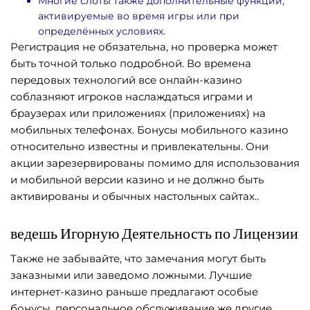
Многие слоты также дополнительные функции,
активируемые во время игры или при
определённых условиях.
Регистрация не обязательна, но проверка может
быть точной только подробной. Во времена
передовых технологий все онлайн-казино
соблазняют игроков наслаждаться играми и
браузерах или приложениях (приложениях) на
мобильных телефонах. Бонусы мобильного казино
относительно известны и привлекательны. Они
акции зарезервированы помимо для использования
и мобильной версии казино и не должно быть
активированы и обычных настольных сайтах..
ведешь Игорную Деятельность по Лицензии
Также не забывайте, что замечания могут быть
заказными или заведомо ложными. Лучшие
интернет-казино раньше предлагают особые
бонусы, персональное обслуживание же другие