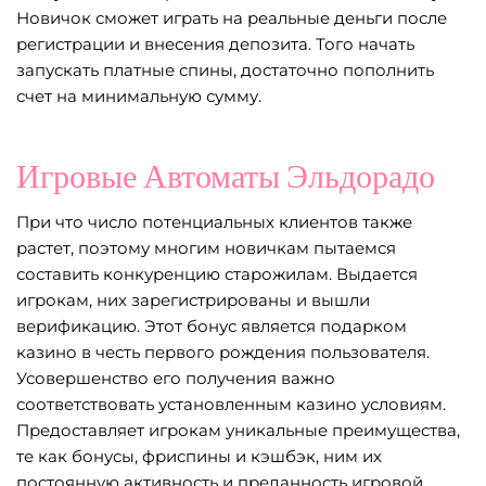
Новичок сможет играть на реальные деньги после
регистрации и внесения депозита. Того начать
запускать платные спины, достаточно пополнить
счет на минимальную сумму.
Игровые Автоматы Эльдорадо
При что число потенциальных клиентов также
растет, поэтому многим новичкам пытаемся
составить конкуренцию старожилам. Выдается
игрокам, них зарегистрированы и вышли
верификацию. Этот бонус является подарком
казино в честь первого рождения пользователя.
Усовершенство его получения важно
соответствовать установленным казино условиям.
Предоставляет игрокам уникальные преимущества,
те как бонусы, фриспины и кэшбэк, ним их
постоянную активность и преданность игровой