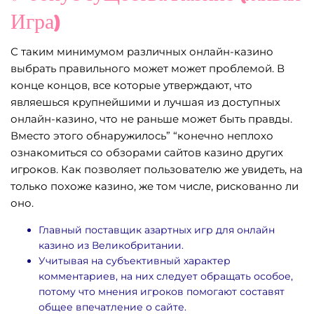
Игра)
С таким минимумом различных онлайн-казино
выбрать правильного может может проблемой. В
конце концов, все которые утверждают, что
являешься крупнейшими и лучшая из доступных
онлайн-казино, что не раньше может быть правды.
Вместо этого обнаружилось” “конечно неплохо
ознакомиться со обзорами сайтов казино других
игроков. Как позволяет пользователю же увидеть, на
только похоже казино, же том числе, рискованно ли
оно.
Главный поставщик азартных игр для онлайн
казино из Великобритании.
Учитывая на субъективный характер
комментариев, на них следует обращать особое,
потому что мнения игроков помогают составят
общее впечатление о сайте.