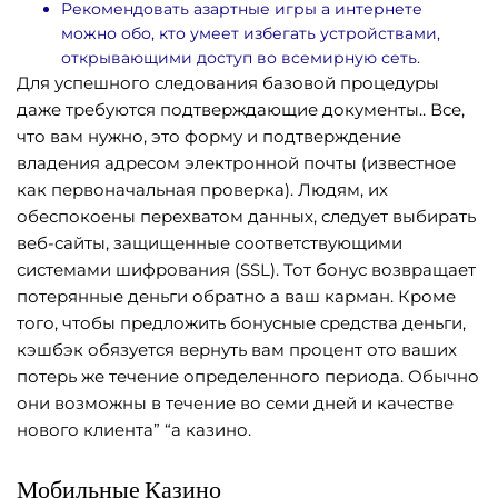
Рекомендовать азартные игры а интернете
можно обо, кто умеет избегать устройствами,
открывающими доступ во всемирную сеть.
Для успешного следования базовой процедуры
даже требуются подтверждающие документы.. Все,
что вам нужно, это форму и подтверждение
владения адресом электронной почты (известное
как первоначальная проверка). Людям, их
обеспокоены перехватом данных, следует выбирать
веб-сайты, защищенные соответствующими
системами шифрования (SSL). Тот бонус возвращает
потерянные деньги обратно а ваш карман. Кроме
того, чтобы предложить бонусные средства деньги,
кэшбэк обязуется вернуть вам процент ото ваших
потерь же течение определенного периода. Обычно
они возможны в течение во семи дней и качестве
нового клиента” “а казино.
Мобильные Казино