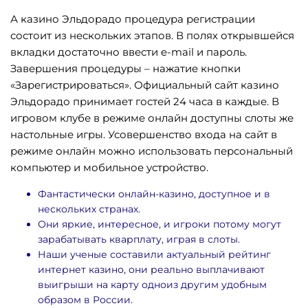
А казино Эльдорадо процедура регистрации
состоит из нескольких этапов. В полях открывшейся
вкладки достаточно ввести e-mail и пароль.
Завершения процедуры – нажатие кнопки
«Зарегистрироваться». Официальный сайт казино
Эльдорадо принимает гостей 24 часа в каждые. В
игровом клубе в режиме онлайн доступны слоты же
настольные игры. Усовершенство входа на сайт в
режиме онлайн можно использовать персональный
компьютер и мобильное устройство.
Фантастически онлайн-казино, доступное и в
нескольких странах.
Они яркие, интересное, и игроки потому могут
зарабатывать кварплату, играя в слоты.
Наши ученые составили актуальный рейтинг
интернет казино, они реально выплачивают
выигрыши на карту одноиз другим удобным
образом в России.