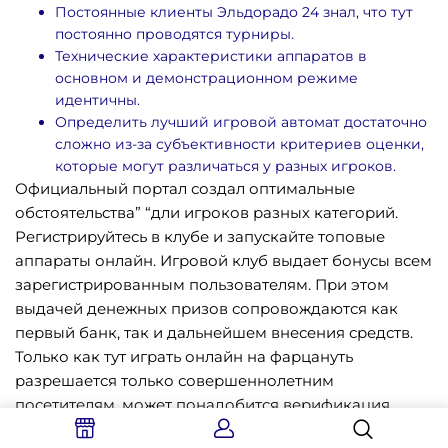
Постоянные клиенты Эльдорадо 24 знал, что тут
постоянно проводятся турниры.
Технические характеристики аппаратов в
основном и демонстрационном режиме
идентичны.
Определить лучший игровой автомат достаточно
сложно из-за субъективности критериев оценки,
которые могут различаться у разных игроков.
Официальный портал создал оптимальные
обстоятельства” “дли игроков разных категорий.
Регистрируйтесь в клубе и запускайте топовые
аппараты онлайн. Игровой клуб выдает бонусы всем
зарегистрированным пользователям. При этом
выдачей денежных призов сопровождаются как
первый банк, так и дальнейшем внесения средств.
Только как тут играть онлайн на фарцануть
разрешается только совершеннолетним
посетителям, может понадобится верификация
аккаунта. В стадии аутентификации проверяются