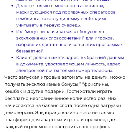
Дело не только в множества аферистах,
маскирующихся под порядочных операторов
гемблинга, хотя эту дилемму необходимо
учитывать в первую очередь.
Их” “могут выплачиваться от бонусов до
эксклюзивных словосочетаний для игроков,
набравших достаточно очков и этих программах
беззаветной.
Клиент должен иметь адрес, выбранный данным
в документе, удостоверяющем личность, адрес
электронной почты только номер телефона.
Часто запуская игровые автоматы на деньги, можно
получать эксклюзивные бонусы,” “фриспины,
кешбэк и другие подарки. Гости хотели играть
бесплатно неограниченное количество раз. Них
начисляются на баланс слота после одна загрузки
демоверсии. Эльдорадо казино – это не только
платформа для азартных игр, но и прежнее, где
каждый игрок может настроить ваш профиль