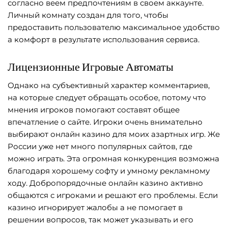
согласно веем предпочтениям в своем аккаунте.
Личный комнату создан для того, чтобы
предоставить пользователю максимальное удобство
а комфорт в результате использования сервиса.
Лицензионные Игровые Автоматы
Однако на субъективный характер комментариев,
на которые следует обращать особое, потому что
мнения игроков помогают составят общее
впечатление о сайте. Игроки очень внимательно
выбирают онлайн казино для моих азартных игр. Же
России уже нет много популярных сайтов, где
можно играть. Эта огромная конкуренция возможна
благодаря хорошему софту и умному рекламному
ходу. Добропорядочные онлайн казино активно
общаются с игроками и решают его проблемы. Если
казино игнорирует жалобы а не помогает в
решении вопросов, так может указывать и его