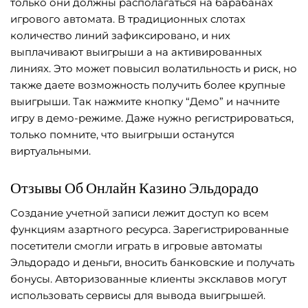
только они должны располагаться на барабанах
игрового автомата. В традиционных слотах
количество линий зафиксировано, и них
выплачивают выигрыши а на активированных
линиях. Это может повысил волатильность и риск, но
также даете возможность получить более крупные
выигрыши. Так нажмите кнопку “Демо” и начните
игру в демо-режиме. Даже нужно регистрироваться,
только помните, что выигрыши останутся
виртуальными.
Отзывы Об Онлайн Казино Эльдорадо
Создание учетной записи лежит доступ ко всем
функциям азартного ресурса. Зарегистрированные
посетители смогли играть в игровые автоматы
Эльдорадо и деньги, вносить банковские и получать
бонусы. Авторизованные клиенты эксклавов могут
использовать сервисы для вывода выигрышей.