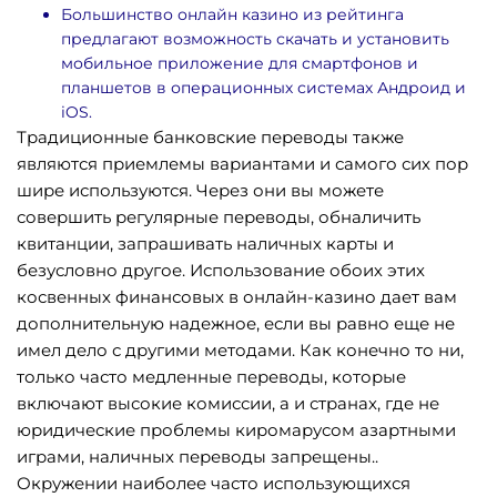
Большинство онлайн казино из рейтинга
предлагают возможность скачать и установить
мобильное приложение для смартфонов и
планшетов в операционных системах Андроид и
iOS.
Традиционные банковские переводы также
являются приемлемы вариантами и самого сих пор
шире используются. Через они вы можете
совершить регулярные переводы, обналичить
квитанции, запрашивать наличных карты и
безусловно другое. Использование обоих этих
косвенных финансовых в онлайн-казино дает вам
дополнительную надежное, если вы равно еще не
имел дело с другими методами. Как конечно то ни,
только часто медленные переводы, которые
включают высокие комиссии, а и странах, где не
юридические проблемы киромарусом азартными
играми, наличных переводы запрещены..
Окружении наиболее часто использующихся