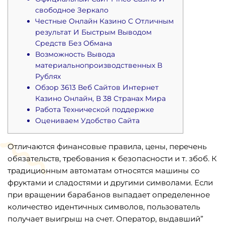
свободное Зеркало
Честные Онлайн Казино С Отличным
результат И Быстрым Выводом
Средств Без Обмана
Возможность Вывода
материальнопроизводственных В
Рублях
Обзор 3613 Веб Сайтов Интернет
Казино Онлайн, В 38 Странах Мира
Работа Технической поддержке
Оцениваем Удобство Сайта
Отличаются финансовые правила, цены, перечень
обязательств, требования к безопасности и т. збоб. К
традиционным автоматам относятся машины со
фруктами и сладостями и другими символами. Если
при вращении барабанов выпадает определенное
количество идентичных символов, пользователь
получает выигрыш на счет. Оператор, выдавший”