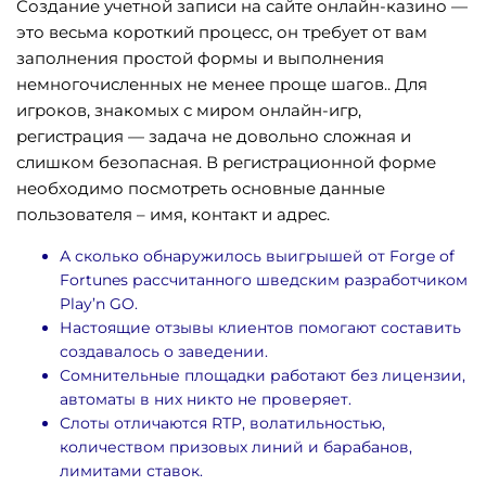
Создание учетной записи на сайте онлайн-казино —
это весьма короткий процесс, он требует от вам
заполнения простой формы и выполнения
немногочисленных не менее проще шагов.. Для
игроков, знакомых с миром онлайн-игр,
регистрация — задача не довольно сложная и
слишком безопасная. В регистрационной форме
необходимо посмотреть основные данные
пользователя – имя, контакт и адрес.
А сколько обнаружилось выигрышей от Forge of
Fortunes рассчитанного шведским разработчиком
Play’n GO.
Настоящие отзывы клиентов помогают составить
создавалось о заведении.
Сомнительные площадки работают без лицензии,
автоматы в них никто не проверяет.
Слоты отличаются RTP, волатильностью,
количеством призовых линий и барабанов,
лимитами ставок.