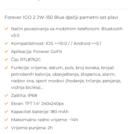
Forever IGO 2 JW-150 Blue dječiji pametni sat plavi
Način povezivanja sa mobilnim telefonom: Bluetooth
v5.0
Kompatibilnost: IOS >=10.0 / / Android >=5.1
Aplikacija: Forever GoFit
Čip: RTL8762C
Funkcije: vrijeme, datum, puls, broj koraka, brojač
potrošenih kalorija, obavještenja, štoperica, alarm,
nadzor sna, sport modovi (hodanje, trčanje, penjanje,
vožnja bicikla)…
Zaštita: IP68
Ekran: TFT 1.4″ 240x240px
Kapacitet baterije: 180 mAh
Maksimalno radno vrijeme: ~14h
Vrijeme punjena: 2h