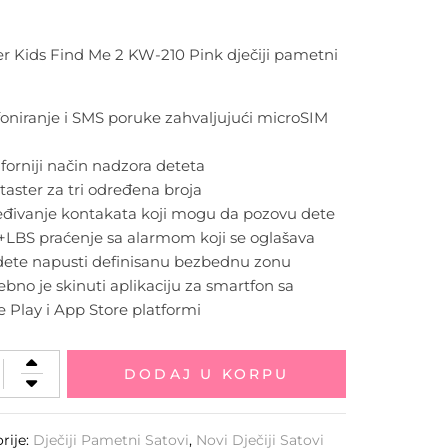
r Kids Find Me 2 KW-210 Pink dječiji pametni
foniranje i SMS poruke zahvaljujući microSIM
orniji način nadzora deteta
taster za tri određena broja
eđivanje kontakata koji mogu da pozovu dete
+LBS praćenje sa alarmom koji se oglašava
dete napusti definisanu bezbednu zonu
ebno je skinuti aplikaciju za smartfon sa
 Play i App Store platformi
DODAJ U KORPU
rije:
Dječiji Pametni Satovi
,
Novi Dječiji Satovi