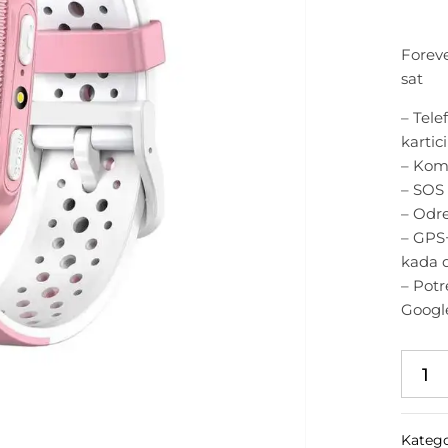
Foreve
sat
– Tele
kartici
– Komf
– SOS 
– Odr
– GPS
kada 
– Potr
Google
Katego