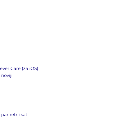
rever Care (za iOS)
 noviji
i pametni sat