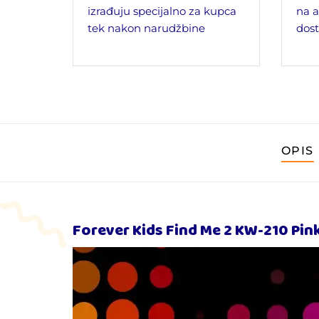
izrađuju specijalno za kupca
na a
tek nakon narudžbine
dost
OPIS
Forever
Kids Find Me 2 KW-210 Pin