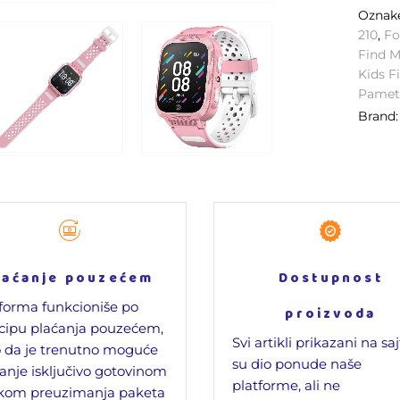
Ozna
210
,
Fo
Find M
Kids F
Pametn
Brand
laćanje pouzećem
Dostupnost
forma funkcioniše po
proizvoda
cipu plaćanja pouzećem,
Svi artikli prikazani na sa
 da je trenutno moguće
su dio ponude naše
anje isključivo gotovinom
platforme, ali ne
ikom preuzimanja paketa