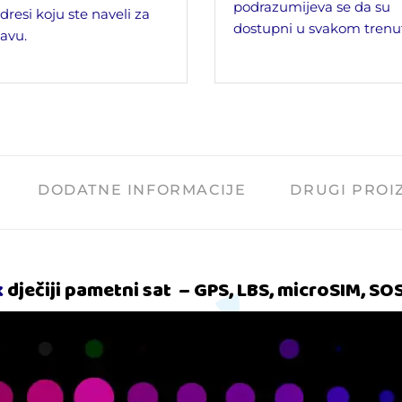
podrazumijeva se da su
dresi koju ste naveli za
dostupni u svakom trenu
avu.
DODATNE INFORMACIJE
DRUGI PROI
k
dječiji pametni sat
– GPS, LBS, microSIM, SO