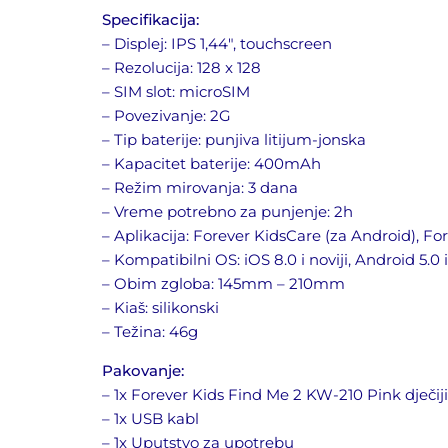
Specifikacija:
– Displej: IPS 1,44″, touchscreen
– Rezolucija: 128 x 128
– SIM slot: microSIM
– Povezivanje: 2G
– Tip baterije: punjiva litijum-jonska
– Kapacitet baterije: 400mAh
– Režim mirovanja: 3 dana
– Vreme potrebno za punjenje: 2h
– Aplikacija: Forever KidsCare (za Android), Fo
– Kompatibilni OS: iOS 8.0 i noviji, Android 5.0 i
– Obim zgloba: 145mm – 210mm
– Kiaš: silikonski
– Težina: 46g
Pakovanje:
– 1x Forever Kids Find Me 2 KW-210 Pink dječij
– 1x USB kabl
– 1x Uputstvo za upotrebu