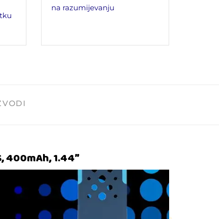
na razumijevanju
tku
ZVODI
S, 400mAh, 1.44″