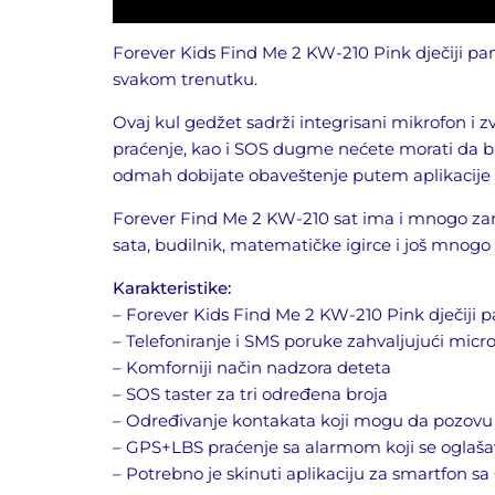
Forever
Kids Find Me 2 KW-210 Pink dječiji pam
svakom trenutku.
Ovaj kul gedžet sadrži integrisani mikrofon i zv
praćenje, kao i SOS dugme nećete morati da br
odmah dobijate obaveštenje putem aplikacije
Forever Find Me 2 KW-210 sat ima i mnogo zani
sata, budilnik, matematičke igirce i još mnogo
Karakteristike:
– Forever Kids Find Me 2 KW-210 Pink dječiji 
– Telefoniranje i SMS poruke zahvaljujući micro
– Komforniji način nadzora deteta
– SOS taster za tri određena broja
– Određivanje kontakata koji mogu da pozovu
– GPS+LBS praćenje sa alarmom koji se oglaš
– Potrebno je skinuti aplikaciju za smartfon sa