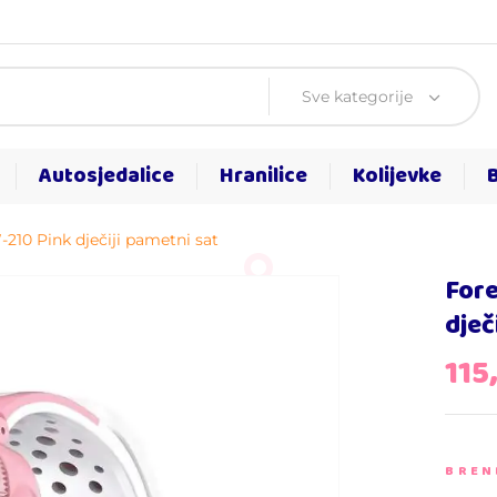
Sve kategorije
Autosjedalice
Hranilice
Kolijevke
210 Pink dječiji pametni sat
Fore
dječ
115
BREN