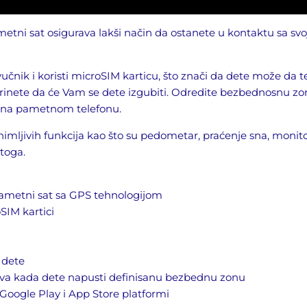
etni sat osigurava lakši način da ostanete u kontaktu sa sv
učnik i koristi microSIM karticu, što znači da dete može da te
inete da će Vam se dete izgubiti. Odredite bezbednosnu zonu
 na pametnom telefonu.
mljivih funkcija kao što su pedometar, praćenje sna, monito
 toga.
pametni sat sa GPS tehnologijom
SIM kartici
 dete
ava kada dete napusti definisanu bezbednu zonu
 Google Play i App Store platformi