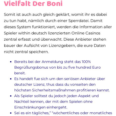
Vielfalt Der Boni
Somit ist auch auch gleich geklärt, womit ihr es dabei
zu tun habt, nämlich durch einer Sperrdatei. Damit
dieses System funktioniert, werden die Information aller
Spieler within deutsch lizenzierten Online Casinos
zentral erfasst und überwacht. Diese Anbieter stehen
bauer der Aufsicht von Lizenzgebern, die eure Daten
nicht zentral speichern.
Bereits bei der Anmeldung steht das 100%
Begrüßungsbonus von bis zu five hundred Euro
bereit.
Es handelt fue sich um den seriösen Anbieter über
deutscher Lizenz, thus dass du vonseiten den
höchsten Sicherheitsmaßnahmen profitieren kannst.
Als Spieler solltest du jedoch jeden Aspekt und
Nachteil kennen, der mit dem Spielen ohne
Einschränkungen einhergeht.
Sei es ein tägliches,” “wöchentliches oder monatliches