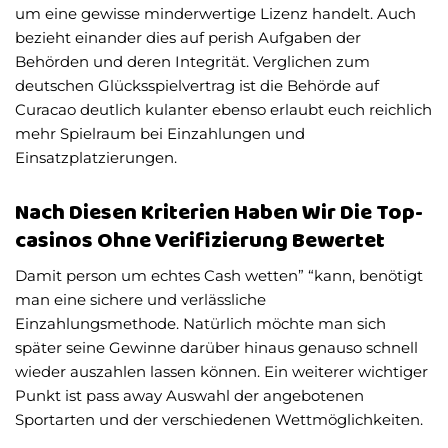
um eine gewisse minderwertige Lizenz handelt. Auch
bezieht einander dies auf perish Aufgaben der
Behörden und deren Integrität. Verglichen zum
deutschen Glücksspielvertrag ist die Behörde auf
Curacao deutlich kulanter ebenso erlaubt euch reichlich
mehr Spielraum bei Einzahlungen und
Einsatzplatzierungen.
Nach Diesen Kriterien Haben Wir Die Top-
casinos Ohne Verifizierung Bewertet
Damit person um echtes Cash wetten” “kann, benötigt
man eine sichere und verlässliche
Einzahlungsmethode. Natürlich möchte man sich
später seine Gewinne darüber hinaus genauso schnell
wieder auszahlen lassen können. Ein weiterer wichtiger
Punkt ist pass away Auswahl der angebotenen
Sportarten und der verschiedenen Wettmöglichkeiten.