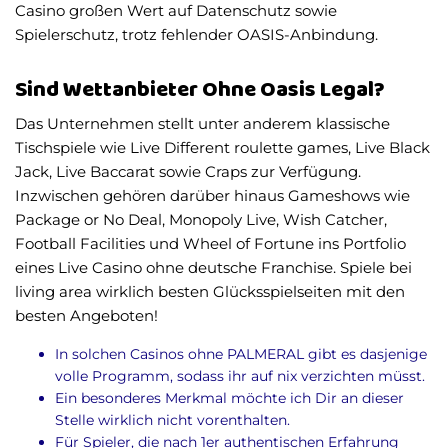
Casino großen Wert auf Datenschutz sowie
Spielerschutz, trotz fehlender OASIS-Anbindung.
Sind Wettanbieter Ohne Oasis Legal?
Das Unternehmen stellt unter anderem klassische
Tischspiele wie Live Different roulette games, Live Black
Jack, Live Baccarat sowie Craps zur Verfügung.
Inzwischen gehören darüber hinaus Gameshows wie
Package or No Deal, Monopoly Live, Wish Catcher,
Football Facilities und Wheel of Fortune ins Portfolio
eines Live Casino ohne deutsche Franchise. Spiele bei
living area wirklich besten Glücksspielseiten mit den
besten Angeboten!
In solchen Casinos ohne PALMERAL gibt es dasjenige
volle Programm, sodass ihr auf nix verzichten müsst.
Ein besonderes Merkmal möchte ich Dir an dieser
Stelle wirklich nicht vorenthalten.
Für Spieler, die nach 1er authentischen Erfahrung