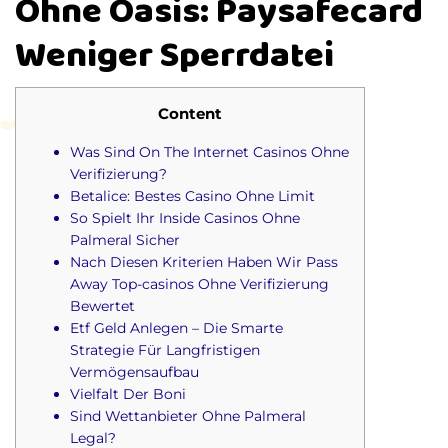
Ohne Oasis: Paysafecard
Weniger Sperrdatei
Content
Was Sind On The Internet Casinos Ohne
Verifizierung?
Betalice: Bestes Casino Ohne Limit
So Spielt Ihr Inside Casinos Ohne
Palmeral Sicher
Nach Diesen Kriterien Haben Wir Pass
Away Top-casinos Ohne Verifizierung
Bewertet
Etf Geld Anlegen – Die Smarte
Strategie Für Langfristigen
Vermögensaufbau
Vielfalt Der Boni
Sind Wettanbieter Ohne Palmeral
Legal?