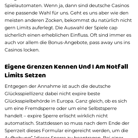
Spielautomaten. Wenn ja, dann sind deutsche Casinos
eine passende Wahl für uns. Geht es uns aber wie den
meisten anderen Zocken, bekommst du natürlich nicht
gern Limits auferlegt. Die Auswahl der Spiele cap
sicherlich einen erheblichen Einfluss. Oft sind immer es
auch vor allem die Bonus-Angebote, pass away uns ins
Casinos locken.
Eigene Grenzen Kennen Und I Am Notfall
Limits Setzen
Entgegen der Annahme ist auch die deutsche
Glücksspiellizenz dabei nicht expire beste
Glücksspielbehörde in Europa. Ganz gleich, ob es sich
um eine Fremdsperre oder um eine Selbstsperre
handelt – expire Sperre erlischt wirklich nicht
automatisch. Stattdessen so muss nach dem Ende der
Sperrzeit dieses Formular eingereicht werden, um die
Aufhebung” “dieser Sperre zu beantragen. Bei einer