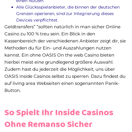
einen Nutzen.
Alle Glücksspielanbieter, die binnen der deutschen
Grenzen operieren, sind zur Integrierung dieses
Devices verpflichtet.
Geldtransfers” “sollten natürlich in man sicher Online
Casino zu 100 % treu sein. Ein Blick in den
Kassenbereich der verschiedenen Anbieter zeigt dir, sie
Methoden du für Ein- und Auszahlungen nutzen
kannst. Ein ohne OASIS On the web Casino bieten
hierbei meist eine grundlegend größere Auswahl.
Zudem hast du jederzeit die Möglichkeit, uns über
OASIS inside Casinos selbst zu sperren. Dazu findest du
auf living area Webseiten einen sogenannten Panik-
Button.
So Spielt Ihr Inside Casinos
Ohne Remanso Sicher