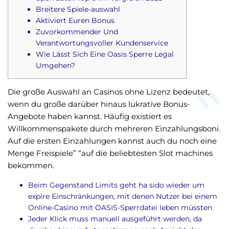
Breitere Spiele-auswahl
Aktiviert Euren Bonus
Zuvorkommender Und
Verantwortungsvoller Kundenservice
Wie Lässt Sich Eine Oasis Sperre Legal
Umgehen?
Die große Auswahl an Casinos ohne Lizenz bedeutet,
wenn du große darüber hinaus lukrative Bonus-
Angebote haben kannst. Häufig existiert es
Willkommenspakete durch mehreren Einzahlungsboni.
Auf die ersten Einzahlungen kannst auch du noch eine
Menge Freispiele” “auf die beliebtesten Slot machines
bekommen.
Beim Gegenstand Limits geht ha sido wieder um
expire Einschränkungen, mit denen Nutzer bei einem
Online-Casino mit OASIS-Sperrdatei leben müssten.
Jeder Klick muss manuell ausgeführt werden, da