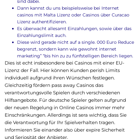
sind dabei.
Dann kannst du uns beispielsweise bei Internet
casinos mit Malta Lizenz oder Casinos über Curacao
Lizenz authentifizieren.
Es überwacht allesamt Einzahlungen, sowie über das
Einzahlungslimit auch.
Diese wird gerade nicht auf a single. 000 Euro Reduce
begrenzt, sondern kann wie gewohnt internet
marketing” “bis hin zu zu fünfstelligen Bereich liegen.
Dies ist echt insbesondere bei Casinos mit einer EU-
Lizenz der Fall. Hier können Kunden perish Limits
individuell aufgrund ihren Wünschen festlegen.
Gleichzeitig fördern pass away Casinos das
verantwortungsvolle Spielen durch verschiedenen
Hilfsangebote. Für deutsche Spieler gelten aufgrund
der neuen Regelung in Online Casinos immer mehr
Einschränkungen. Allerdings ist sera wichtig, dass Sie
die Verantwortung für Ihr Spielverhalten tragen.
Informieren Sie einander also über expire Sicherheit
und Seriosität der Anbieter.