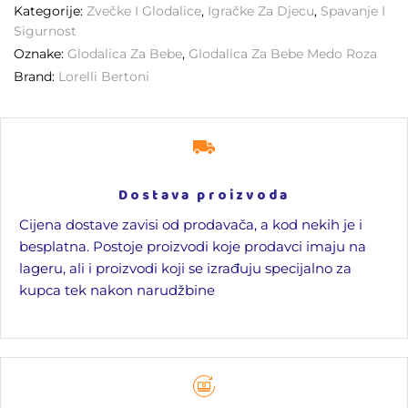
Kategorije:
Zvečke I Glodalice
,
Igračke Za Djecu
,
Spavanje I
Sigurnost
Oznake:
Glodalica Za Bebe
,
Glodalica Za Bebe Medo Roza
Brand:
Lorelli Bertoni
Dostava proizvoda
Cijena dostave zavisi od prodavača, a kod nekih je i
besplatna. Postoje proizvodi koje prodavci imaju na
lageru, ali i proizvodi koji se izrađuju specijalno za
kupca tek nakon narudžbine