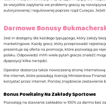
że wszystkie zapytania we problemy graczy są rozwiązywan
autoryzowanej i regulowanej poprzez rząd Curaçao. Jeżel
Darmowe Bonusy Bukmacherski
Jest in dostępny dla każdego typującego, który założy be
marketingowe. Każdy gracz, który przeprowadzi rejestracj
prezentuje się oferta na promocje, które pozwalają po reje
polsku. Odpowiedzi mhh wiele pytań gracze znaleźć mogą 
dyspozycji kilka narzędzi.
Operator dostarcza także nowoczesną stronę internetową 
the internet, które posiadają licencję Ministerstwa Fina
korzystać przez internet. Poniżej znajdziecie zestawienie 
Bonus Powitalny Na Zakłady Sportowe
Pozwalają na stawianie zakładów w 100% za darmo bez z