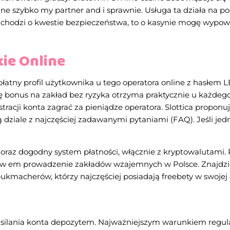
e szybko my partner and i sprawnie. Usługa ta działa na po
i chodzi o kwestie bezpieczeństwa, to o kasynie mogę wypow
e Online
zpłatny profil użytkownika u tego operatora online z hasłe
ę bonus na zakład bez ryzyka otrzyma praktycznie u każdego
stracji konta zagrać za pieniądze operatora. Slottica propon
dziale z najczęściej zadawanymi pytaniami (FAQ). Jeśli jed
oraz dogodny system płatności, włącznie z kryptowalutami.
nsów em prowadzenie zakładów wzajemnych w Polsce. Znajdzie
bukmacherów, którzy najczęściej posiadają freebety w swojej 
asilania konta depozytem. Najważniejszym warunkiem regul