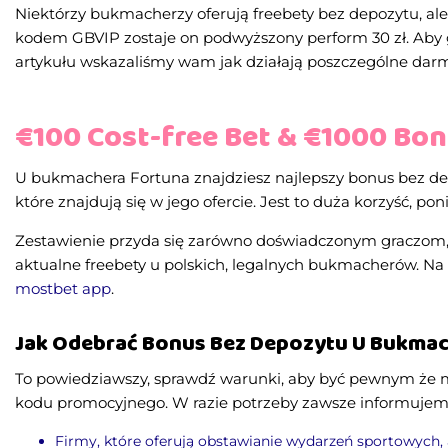
Niektórzy bukmacherzy oferują freebety bez depozytu, ale 
kodem GBVIP zostaje on podwyższony perform 30 zł. Aby g
artykułu wskazaliśmy wam jak działają poszczególne da
€100 Cost-free Bet & €1000 Bo
U bukmachera Fortuna znajdziesz najlepszy bonus bez de
które znajdują się w jego ofercie. Jest to duża korzyść,
Zestawienie przyda się zarówno doświadczonym graczom, ja
aktualne freebety u polskich, legalnych bukmacherów. Na
mostbet app
.
Jak Odebrać Bonus Bez Depozytu U Bukma
To powiedziawszy, sprawdź warunki, aby być pewnym że m
kodu promocyjnego. W razie potrzeby zawsze informujemy
Firmy, które oferują obstawianie wydarzeń sportowych, al