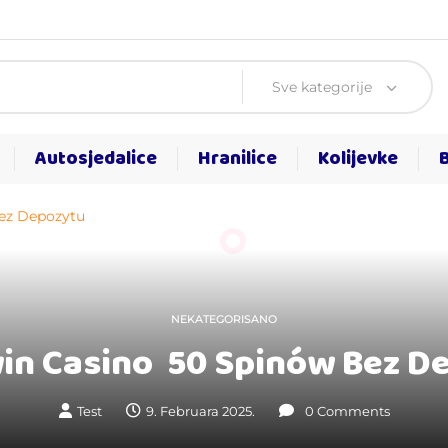
Sve kategorije
Autosjedalice
Hranilice
Kolijevke
Bez Depozytu
NEKATEGORISANO
in Casino ️ 50 Spinów Bez D
Test
9. Februara 2025.
0
Comments