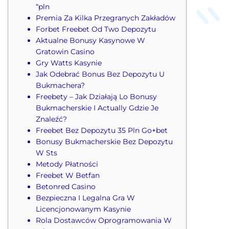
“pln
Premia Za Kilka Przegranych Zakładów
Forbet Freebet Od Two Depozytu
Aktualne Bonusy Kasynowe W
Gratowin Casino
Gry Watts Kasynie
Jak Odebrać Bonus Bez Depozytu U
Bukmachera?
Freebety – Jak Działają Lo Bonusy
Bukmacherskie I Actually Gdzie Je
Znaleźć?
Freebet Bez Depozytu 35 Pln Go+bet
Bonusy Bukmacherskie Bez Depozytu
W Sts
Metody Płatności
Freebet W Betfan
Betonred Casino
Bezpieczna I Legalna Gra W
Licencjonowanym Kasynie
Rola Dostawców Oprogramowania W