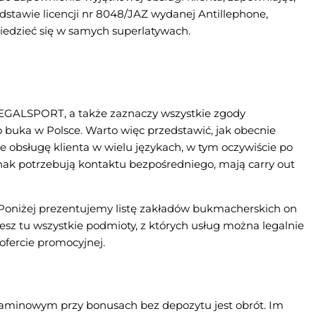
dstawie licencji nr 8048/JAZ wydanej Antillephone,
iedzieć się w samych superlatywach.
m LEGALSPORT, a także zaznaczy wszystkie zgody
 buka w Polsce. Warto więc przedstawić, jak obecnie
uje obsługę klienta w wielu językach, w tym oczywiście po
nak potrzebują kontaktu bezpośredniego, mają carry out
 Poniżej prezentujemy listę zakładów bukmacherskich on
sz tu wszystkie podmioty, z których usług można legalnie
ofercie promocyjnej.
aminowym przy bonusach bez depozytu jest obrót. Im