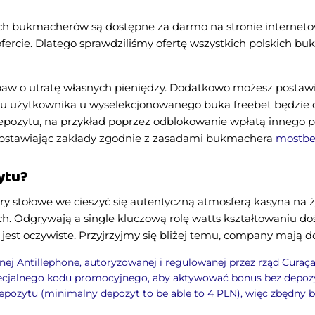
ych bukmacherów są dostępne za darmo na stronie internetow
ofercie. Dlatego sprawdziliśmy ofertę wszystkich polskich b
baw o utratę własnych pieniędzy. Dodatkowo możesz postaw
u użytkownika u wyselekcjonowanego buka freebet będzie cz
pozytu, na przykład poprzez odblokowanie wpłatą innego pre
obstawiając zakłady zgodnie z zasadami bukmachera
mostbe
ytu?
gry stołowe we cieszyć się autentyczną atmosferą kasyna n
h. Odgrywają a single kluczową rolę watts kształtowaniu d
jest oczywiste. Przyjrzyjmy się bliżej temu, company mają
nej Antillephone, autoryzowanej i regulowanej przez rząd Curaça
ecjalnego kodu promocyjnego, aby aktywować bonus bez depoz
ozytu (minimalny depozyt to be able to 4 PLN), więc zbędny bę