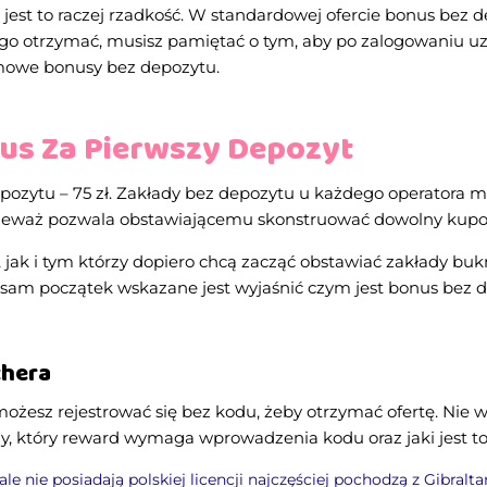
jest to raczej rzadkość. W standardowej ofercie bonus bez de
o otrzymać, musisz pamiętać o tym, aby po zalogowaniu uzu
rmowe bonusy bez depozytu.
nus Za Pierwszy Depozyt
pozytu – 75 zł. Zakłady bez depozytu u każdego operatora
 ponieważ pozwala obstawiającemu skonstruować dowolny kupo
k i tym którzy dopiero chcą zacząć obstawiać zakłady bukma
 sam początek wskazane jest wyjaśnić czym jest bonus bez d
chera
ożesz rejestrować się bez kodu, żeby otrzymać ofertę. Ni
, który reward wymaga wprowadzenia kodu oraz jaki jest to
e nie posiadają polskiej licencji najczęściej pochodzą z Gibralta