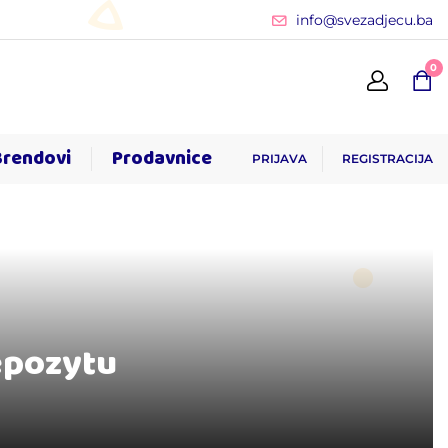
info@svezadjecu.ba
0
Brendovi
Prodavnice
PRIJAVA
REGISTRACIJA
epozytu