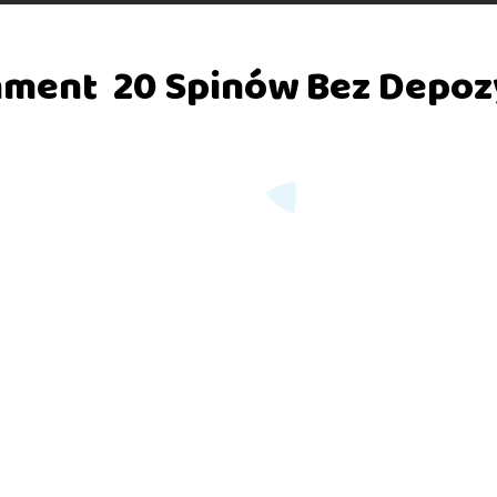
ment ️ 20 Spinów Bez Depoz