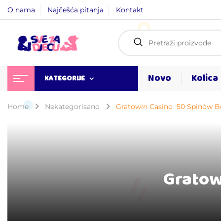
O nama
Najčešća pitanja
Kontakt
Novo
Kolica
KATEGORIJE
Home
Nekategorisano
Gratowin Casino ️ 50 Spinów 
Gratow