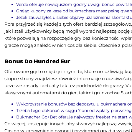
Verde oferuje nowicjuszom godny uwagi bonus powital
Grając kupony za kasę od bukmachera masz pełną gwaran
Jeżeli zauważyłeś u siebie objawy uzależnienia skontak
Pora przyjrzeć się każdej z tych ofert bardziej szczegółow
jak i stali użytkownicy będą mogli wybrać najlepszą opcj
które pozwalają na rozpoczęcie gry bez konieczności wpła
gracze mogą znaleźć w nich coś dla siebie. Obecnie z pol
Bonus Do Hundred Eur
Oferowane gry to między innymi te, które umożliwiają ku
stopce strony znajdziesz również informacje o uczciwośc
uczciwe zasady i actually tak też podchodzić do graczy. V
klasycznymi automatami do gier, takimi grunzochse Starb
Wykorzystanie bonusów bez depozytu u bukmachera on the
Trzeba tego dokonać w ciągu 7 dni od wpłaty pierwszeg
Bukmacher Go+Bet oferuje najwyższy freebet na start w
Co więcej, zastępuje innych, aby stworzyć najlepszą zwyc
Casino w zapewnienie płynnej i przyjemnej gry dla wszyst