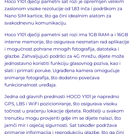
Hoco Y101 dječiji pametni sat rozi je opremljen velikim
zaslonom visoke rezolucije od 1,83 inča i podrškom za
Nano SIM kartice, što ga čini idealnim alatom za
svakodnevnu komunikaciju.
Hoco Y101 dječiji pametni sat rozi ima 1GB RAM-a i 16GB
interne memorije, što osigurava nesmetan rad aplikacije
i mogućnost pohrane mnogih fotografija, datoteka i
glazbe. Zahvaljujući podršci za 4G mrežu, dijete može
jednostavno koristiti funkciju glasovnog poziva, kao i
slati i primati poruke. Ugrađena kamera omogućuje
snimanje fotografija, što dodatno povećava
funkcionalnost uređaja.
Jedna od glavnih prednosti HOCO Y101 je napredno
GPS, LBS i WiFi pozicioniranje, što osigurava visoku
točnost u praćenju lokacije djeteta. Roditelji u svakom
trenutku mogu provjeriti gdje im se dijete nalazi, što
jamči mir i osjećaj sigurnosti. Sat također podržava
primanje informacija i reprodukciju glazbe, što ga čini