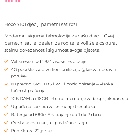
BREND:
Hoco Y101 dječiji pametni sat rozi
Moderna i sigurna tehnologija za vašu djecu! Ovaj
pametni sat je idealan za roditelje koji žele osigurati
stalnu povezanost i sigurnost svoga djeteta.
Veliki ekran od 1,83″ visoke rezolucije
4G podrška za brzu komunikaciju (glasovni pozivi i
poruke)
Napredno GPS, LBS i WiFi pozicioniranje – visoka
tačnost praćenja
1GB RAM-a i 16GB interne memorije za besprijekoran rad
Ugrađena kamera za snimanje trenutaka
Baterija od 680mAh: trajanje od 1 do 2 dana
Čvrsta konstrukcija i privlačan dizajn
Podrška za 22 jezika