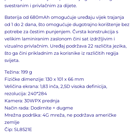
svestranim i privlačnim za dijete.
Baterija od 680mAh omogućuje uređaju vijek trajanja
od 1 do 2 dana, što omogućuje dugotrajno korištenje bez
potrebe za čestim punjenjem. Čvrsta konstrukcija s
velikim laminiranim zaslonom čini sat izdržljivim i
vizualno privlačnim. Uređaj podržava 22 različita jezika,
što ga čini prikladnim za korisnike iz različitih regija
svijeta.
Težina: 199 g
Fizičke dimenzije: 130 x 101 x 66 mm
Veličina ekrana: 1,83 inča, 2,5D visoka definicija,
rezolucija: 240*284
Kamera: 30WPX prednja
Način rada: Dodirnite + dugme
Mrežna podrška: 4G mreža, ne podržava američke
zemlje
Čip: SL8521E