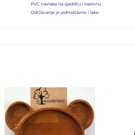
PVC navlaka na sjedištu i naslonu
Održavanje je jednostavno i lako
Drveni escajg za djevojčice
15,00
KM
Drveni escajg za dječake
15,00
KM