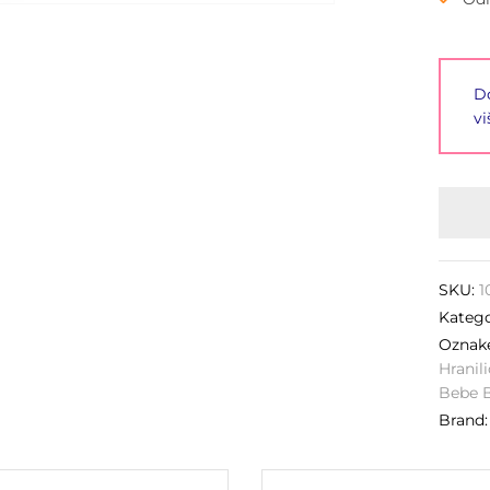
Do
vi
SKU:
1
Katego
Ozna
Hranil
Bebe 
Brand