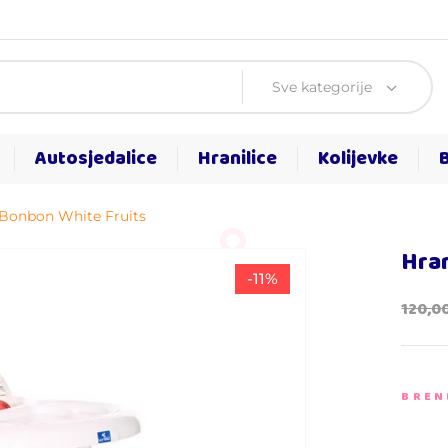
Sve kategorije
Autosjedalice
Hranilice
Kolijevke
 Bonbon White Fruits
Hran
-11%
120,0
BREN