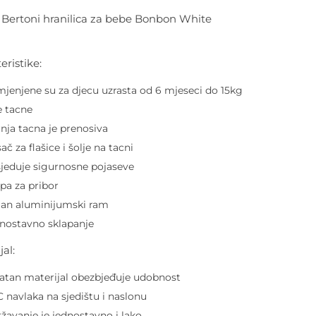
i Bertoni hranilica za bebe Bonbon White
eristike:
jenjene su za djecu uzrasta od 6 mjeseci do 15kg
 tacne
nja tacna je prenosiva
ač za flašice i šolje na tacni
jeduje sigurnosne pojaseve
pa za pribor
an aluminijumski ram
nostavno sklapanje
jal:
jatan materijal obezbjeđuje udobnost
 navlaka na sjedištu i naslonu
žavanje je jednostavno i lako