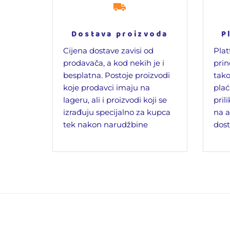
Dostava proizvoda
P
Cijena dostave zavisi od
Plat
prodavača, a kod nekih je i
prin
besplatna. Postoje proizvodi
tako
koje prodavci imaju na
plać
lageru, ali i proizvodi koji se
pril
izrađuju specijalno za kupca
na a
tek nakon narudžbine
dost