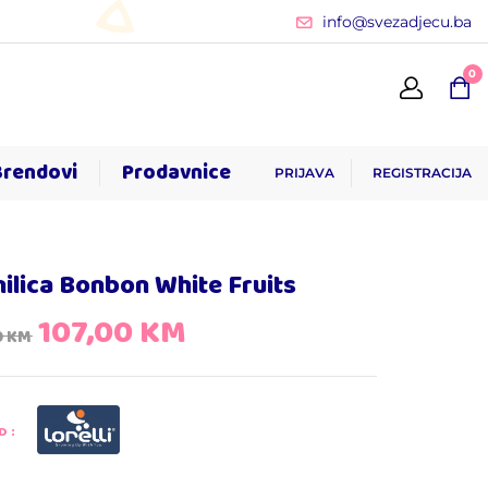
info@svezadjecu.ba
0
Brendovi
Prodavnice
PRIJAVA
REGISTRACIJA
ilica Bonbon White Fruits
107,00
KM
0
KM
D: