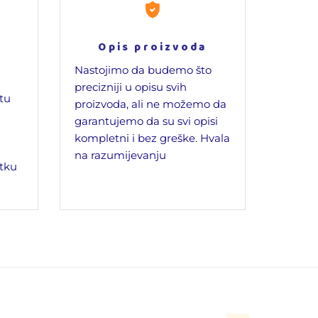
Opis proizvoda
Nastojimo da budemo što
precizniji u opisu svih
jtu
proizvoda, ali ne možemo da
garantujemo da su svi opisi
kompletni i bez greške. Hvala
na razumijevanju
tku