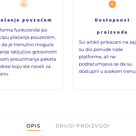
laćanje pouzećem
Dostupnost
forma funkcioniše po
proizvoda
cipu plaćanja pouzećem,
Svi artikli prikazani na sa
 da je trenutno moguće
su dio ponude naše
anje isključivo gotovinom
platforme, ali ne
ikom preuzimanja paketa
podrazumijeva se da su
dresi koju ste naveli za
dostupni u svakom trenu
avu.
OPIS
DRUGI PROIZVODI