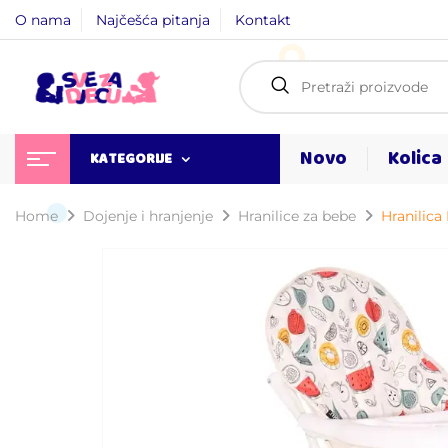
O nama
Najčešća pitanja
Kontakt
Novo
Kolica
KATEGORIJE
Home
Dojenje i hranjenje
Hranilice za bebe
Hranilica