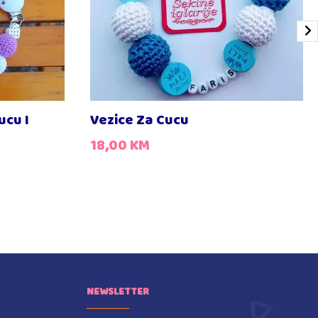
ucu I
Vezice Za Cucu
18,00
KM
NEWSLETTER