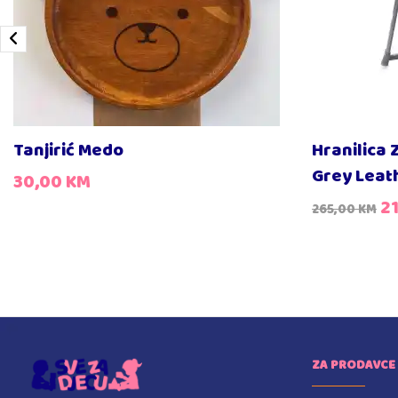
Tanjirić Medo
Hranilica 
Grey Leat
30,00
KM
2
265,00
KM
ZA PRODAVCE