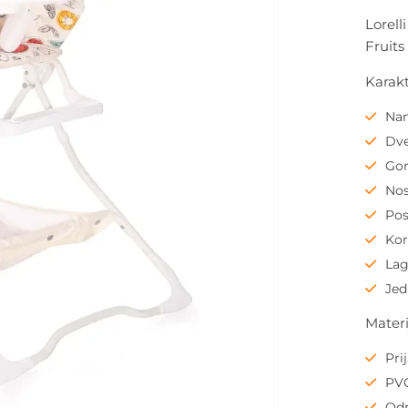
Lorell
Fruits
Karakt
Nam
Dve
Gor
Nos
Pos
Kor
Lag
Jed
Materi
Pri
PVC
Odr