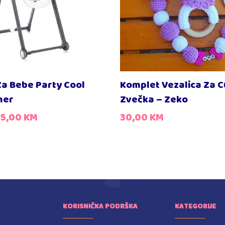
Za Bebe Party Cool
Komplet Vezalica Za C
her
Zvečka – Zeko
15,00
KM
30,00
KM
KORISNIČKA PODRŠKA
KATEGORIJE