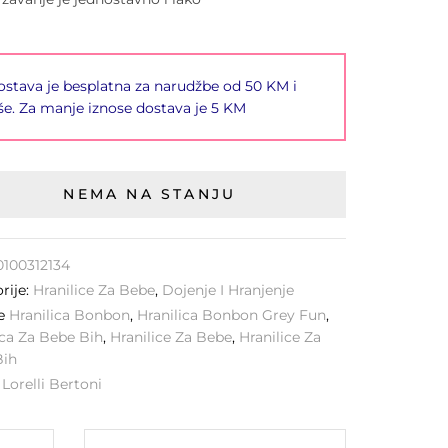
stava je besplatna za narudžbe od 50 KM i
še. Za manje iznose dostava je 5 KM
NEMA NA STANJU
0100312134
rije:
Hranilice Za Bebe
,
Dojenje I Hranjenje
ke
Hranilica Bonbon
,
Hranilica Bonbon Grey Fun
,
ica Za Bebe Bih
,
Hranilice Za Bebe
,
Hranilice Za
Bih
:
Lorelli Bertoni