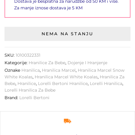
Dostava je besplatna za narudžbe od 50 KM i više.
Za manje iznose dostava je 5 KM
NEMA NA STANJU
SKU:
10100322331
Kategorije:
Hranilice Za Bebe
,
Dojenje I Hranjenje
Oznake
Hranilica
,
Hranilica Marcel
,
Hranilica Marcel Snow
White Koalas
,
Hranilica Marcel White Koalas
,
Hranilica Za
Bebe
,
Hranilice
,
Lorelli Bertoni Hranilice
,
Lorelli Hranilica
,
Lorelli Hranilica Za Bebe
Brand:
Lorelli Bertoni