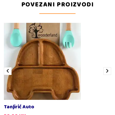
POVEZANI PROIZVODI
Drveni escajg za djevojčice
15,00
KM
Drveni escajg za dječake
15,00
KM
Tanjirić Auto