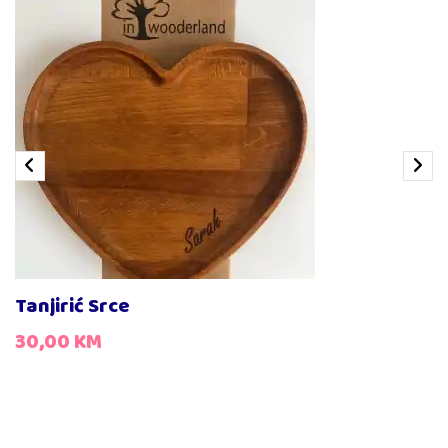
Drveni escajg za djevojčice
15,00
KM
Drveni escajg za dječake
15,00
KM
Tanjirić Srce
30,00
KM