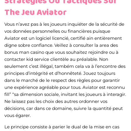
Stratégies Ou Tactiques Sur
The Jeu Aviator
Vous n’avez pas à les joueurs inquiéter de la sécurité de
vos données personnelles ou financières puisque
Aviator est un logiciel licencié, certifié ain entièrement
digne sobre confiance. Veillez à consulter la area des
bonus man casino que vous souhaitez rejoindre ou à
contacter kid service clientèle au préalable. Non
seulement c’est illégal, também cela va à l’encontre des
principes d’intégrité et d’honnêteté. Jouez toujours
dans le marché de le respect des règles pour garantir
une expérience agréable pour tous. Aviator est reconnu
fill” “sa dimension sociale, invitant les joueurs à interagir.
Ne laissez pas les choix des autres ordonner vos
décisions, car dans ce domaine, suivre la quantité peut
vous égarer.
Le principe consiste à parier le dual de la mise en cas