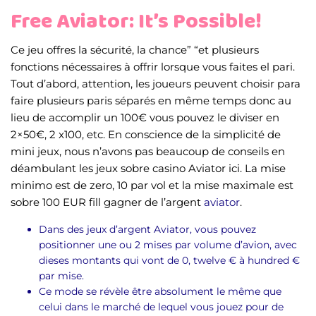
Free Aviator: It’s Possible!
Ce jeu offres la sécurité, la chance” “et plusieurs
fonctions nécessaires à offrir lorsque vous faites el pari.
Tout d’abord, attention, les joueurs peuvent choisir para
faire plusieurs paris séparés en même temps donc au
lieu de accomplir un 100€ vous pouvez le diviser en
2×50€, 2 x100, etc. En conscience de la simplicité de
mini jeux, nous n’avons pas beaucoup de conseils en
déambulant les jeux sobre casino Aviator ici. La mise
minimo est de zero, 10 par vol et la mise maximale est
sobre 100 EUR fill gagner de l’argent
aviator
.
Dans des jeux d’argent Aviator, vous pouvez
positionner une ou 2 mises par volume d’avion, avec
dieses montants qui vont de 0, twelve € à hundred €
par mise.
Ce mode se révèle être absolument le même que
celui dans le marché de lequel vous jouez pour de