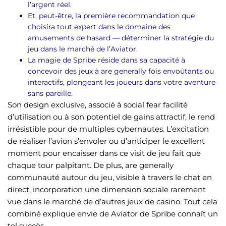
l’argent réel.
Et, peut-être, la première recommandation que
choisira tout expert dans le domaine des
amusements de hasard — déterminer la stratégie du
jeu dans le marché de l’Aviator.
La magie de Spribe réside dans sa capacité à
concevoir des jeux à are generally fois envoûtants ou
interactifs, plongeant les joueurs dans votre aventure
sans pareille.
Son design exclusive, associé à social fear facilité
d’utilisation ou à son potentiel de gains attractif, le rend
irrésistible pour de multiples cybernautes. L’excitation
de réaliser l’avion s’envoler ou d’anticiper le excellent
moment pour encaisser dans ce visit de jeu fait que
chaque tour palpitant. De plus, are generally
communauté autour du jeu, visible à travers le chat en
direct, incorporation une dimension sociale rarement
vue dans le marché de d’autres jeux de casino. Tout cela
combiné explique envie de Aviator de Spribe connaît un
tel succès.