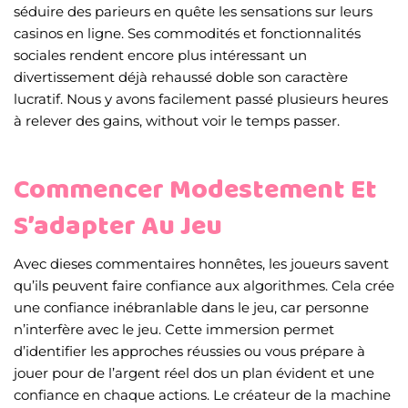
séduire des parieurs en quête les sensations sur leurs
casinos en ligne. Ses commodités et fonctionnalités
sociales rendent encore plus intéressant un
divertissement déjà rehaussé doble son caractère
lucratif. Nous y avons facilement passé plusieurs heures
à relever des gains, without voir le temps passer.
Commencer Modestement Et
S’adapter Au Jeu
Avec dieses commentaires honnêtes, les joueurs savent
qu’ils peuvent faire confiance aux algorithmes. Cela crée
une confiance inébranlable dans le jeu, car personne
n’interfère avec le jeu. Cette immersion permet
d’identifier les approches réussies ou vous prépare à
jouer pour de l’argent réel dos un plan évident et une
confiance en chaque actions. Le créateur de la machine