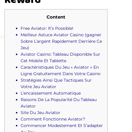
Reward”
Content
Free Aviator: It’s Possible!
Meilleur Astuce Aviator Casino (gagner
Sobre L’argent Rapidement Derrière Ce
Jeu)
Aviator Casino: Tableau Disponible Sur
Cet Mobile Et Tablette
Caractéristiques Du Jeu « Aviator » En
Ligne Gratuitement Dans Votre Casino
Stratégies Ainsi Que Tactiques Sur
Votre Jeu Aviator
L’encaissement Automatique
Raisons De La Popularité Du Tableau
Aviator
Site Du Jeu Aviator
Comment Fonctionne Aviator?
Commencer Modestement Et S’adapter
Au Jeu