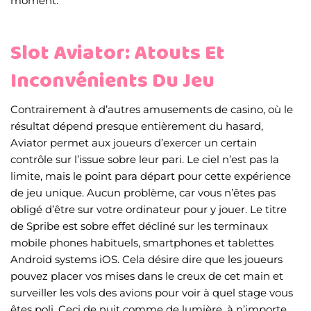
moment.
Slot Aviator: Atouts Et
Inconvénients Du Jeu
Contrairement à d’autres amusements de casino, où le
résultat dépend presque entièrement du hasard,
Aviator permet aux joueurs d’exercer un certain
contrôle sur l’issue sobre leur pari. Le ciel n’est pas la
limite, mais le point para départ pour cette expérience
de jeu unique. Aucun problème, car vous n’êtes pas
obligé d’être sur votre ordinateur pour y jouer. Le titre
de Spribe est sobre effet décliné sur les terminaux
mobile phones habituels, smartphones et tablettes
Android systems iOS. Cela désire dire que les joueurs
pouvez placer vos mises dans le creux de cet main et
surveiller les vols des avions pour voir à quel stage vous
êtes poli. Ceci de nuit comme de lumière, à n’importe