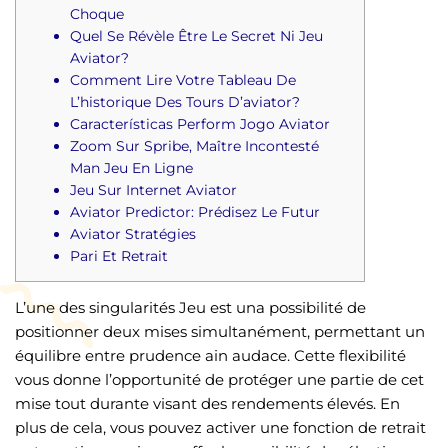
Choque
Quel Se Révèle Être Le Secret Ni Jeu
Aviator?
Comment Lire Votre Tableau De
L’historique Des Tours D’aviator?
Características Perform Jogo Aviator
Zoom Sur Spribe, Maître Incontesté
Man Jeu En Ligne
Jeu Sur Internet Aviator
Aviator Predictor: Prédisez Le Futur
Aviator Stratégies
Pari Et Retrait
L’une des singularités Jeu est una possibilité de
positionner deux mises simultanément, permettant un
équilibre entre prudence ain audace. Cette flexibilité
vous donne l’opportunité de protéger une partie de cet
mise tout durante visant des rendements élevés. En
plus de cela, vous pouvez activer une fonction de retrait