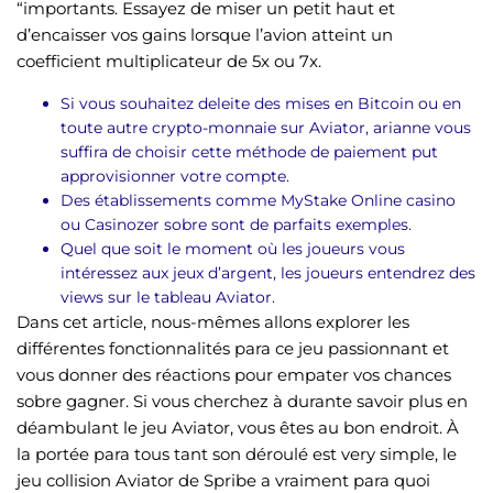
“importants. Essayez de miser un petit haut et
d’encaisser vos gains lorsque l’avion atteint un
coefficient multiplicateur de 5x ou 7x.
Si vous souhaitez deleite des mises en Bitcoin ou en
toute autre crypto-monnaie sur Aviator, arianne vous
suffira de choisir cette méthode de paiement put
approvisionner votre compte.
Des établissements comme MyStake Online casino
ou Casinozer sobre sont de parfaits exemples.
Quel que soit le moment où les joueurs vous
intéressez aux jeux d’argent, les joueurs entendrez des
views sur le tableau Aviator.
Dans cet article, nous-mêmes allons explorer les
différentes fonctionnalités para ce jeu passionnant et
vous donner des réactions pour empater vos chances
sobre gagner. Si vous cherchez à durante savoir plus en
déambulant le jeu Aviator, vous êtes au bon endroit. À
la portée para tous tant son déroulé est very simple, le
jeu collision Aviator de Spribe a vraiment para quoi