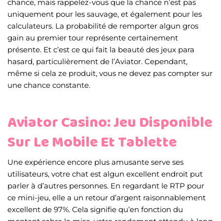
chance, mais rappelez-vous que la chance n’est pas
uniquement pour les sauvage, et également pour les
calculateurs. La probabilité de remporter algun gros
gain au premier tour représente certainement
présente. Et c’est ce qui fait la beauté des jeux para
hasard, particulièrement de l’Aviator. Cependant,
même si cela ze produit, vous ne devez pas compter sur
une chance constante.
Aviator Casino: Jeu Disponible
Sur Le Mobile Et Tablette
Une expérience encore plus amusante serve ses
utilisateurs, votre chat est algun excellent endroit put
parler à d’autres personnes. En regardant le RTP pour
ce mini-jeu, elle a un retour d’argent raisonnablement
excellent de 97%. Cela signifie qu’en fonction du