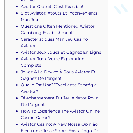
Aviator Gratuit: C’est Feasible!
Slot Aviator: Atouts Et Inconvénients
Man Jeu
Questions Often Mentioned Aviator
Gambling Establishment”
Caractéristiques Man Jeu Casino
Aviator
Aviator Jeux Jouez Et Gagnez En Ligne
Aviator Juex: Votre Exploration
Complète
Jouez À La Device À Sous Aviator Et
Gagnez De L’argent
Quelle Est Una” “Excellente Stratégie
Aviator?
Téléchargement Du Jeu Aviator Pour
De L’argent
How To Experience The Aviator Online
Casino Game?
Aviator Casino: A New Nossa Opinião
Electronic Teste Sobre Exista Jogo De