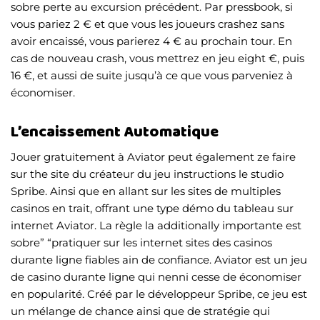
sobre perte au excursion précédent. Par pressbook, si
vous pariez 2 € et que vous les joueurs crashez sans
avoir encaissé, vous parierez 4 € au prochain tour. En
cas de nouveau crash, vous mettrez en jeu eight €, puis
16 €, et aussi de suite jusqu’à ce que vous parveniez à
économiser.
L’encaissement Automatique
Jouer gratuitement à Aviator peut également ze faire
sur the site du créateur du jeu instructions le studio
Spribe. Ainsi que en allant sur les sites de multiples
casinos en trait, offrant une type démo du tableau sur
internet Aviator. La règle la additionally importante est
sobre” “pratiquer sur les internet sites des casinos
durante ligne fiables ain de confiance. Aviator est un jeu
de casino durante ligne qui nenni cesse de économiser
en popularité. Créé par le développeur Spribe, ce jeu est
un mélange de chance ainsi que de stratégie qui