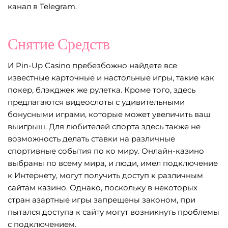
канал в Telegram.
Снятие Средств
И Pin-Up Casino пребезбожно найдете все
известные карточные и настольные игры, такие как
покер, блэкджек же рулетка. Кроме того, здесь
предлагаются видеослоты с удивительными
бонусными играми, которые может увеличить ваш
выигрыш. Для любителей спорта здесь также не
возможность делать ставки на различные
спортивные события по ко миру. Онлайн-казино
выбраны по всему мира, и люди, имел подключение
к Интернету, могут получить доступ к различным
сайтам казино. Однако, поскольку в некоторых
стран азартные игры запрещены законом, при
пытался доступа к сайту могут возникнуть проблемы
с подключением.