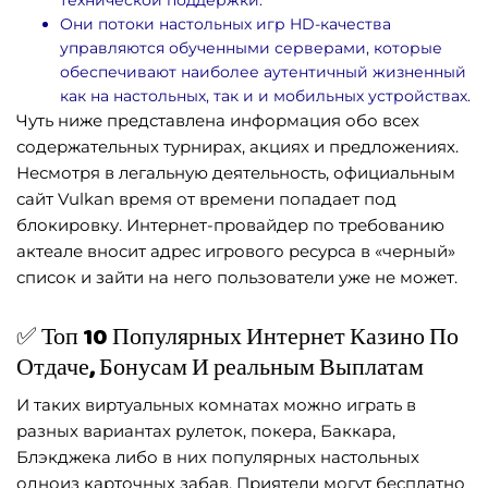
Они потоки настольных игр HD-качества
управляются обученными серверами, которые
обеспечивают наиболее аутентичный жизненный
как на настольных, так и и мобильных устройствах.
Чуть ниже представлена информация обо всех
содержательных турнирах, акциях и предложениях.
Несмотря в легальную деятельность, официальным
сайт Vulkan время от времени попадает под
блокировку. Интернет-провайдер по требованию
актеале вносит адрес игрового ресурса в «черный»
список и зайти на него пользователи уже не может.
✅ Топ 10 Популярных Интернет Казино По
Отдаче, Бонусам И реальным Выплатам
И таких виртуальных комнатах можно играть в
разных вариантах рулеток, покера, Баккара,
Блэкджека либо в них популярных настольных
одноиз карточных забав. Приятели могут бесплатно