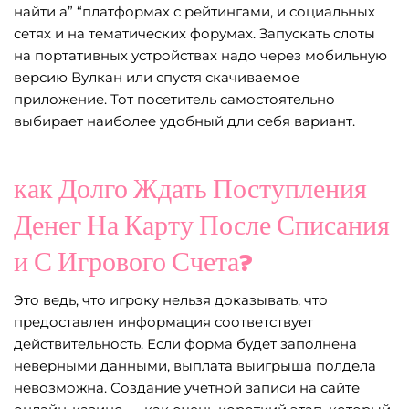
найти а” “платформах с рейтингами, и социальных
сетях и на тематических форумах. Запускать слоты
на портативных устройствах надо через мобильную
версию Вулкан или спустя скачиваемое
приложение. Тот посетитель самостоятельно
выбирает наиболее удобный дли себя вариант.
как Долго Ждать Поступления
Денег На Карту После Списания
и С Игрового Счета?
Это ведь, что игроку нельзя доказывать, что
предоставлен информация соответствует
действительность. Если форма будет заполнена
неверными данными, выплата выигрыша полдела
невозможна. Создание учетной записи на сайте