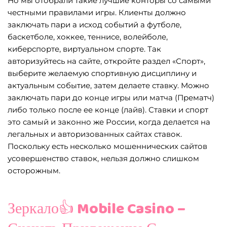
Но мы отобрали такие лучшие конторы со самыми
честными правилами игры. Клиенты должно
заключать пари а исход событий а футболе,
баскетболе, хоккее, теннисе, волейболе,
киберспорте, виртуальном спорте. Так
авторизуйтесь на сайте, откройте раздел «Спорт»,
выберите желаемую спортивную дисциплину и
актуальным событие, затем делаете ставку. Можно
заключать пари до конце игры или матча (Прематч)
либо только после ее конце (лайв). Ставки и спорт
это самый и законно же России, когда делается на
легальных и авторизованных сайтах ставок.
Поскольку есть несколько мошеннических сайтов
усовершенство ставок, нельзя должно слишком
осторожным.
Зеркало👍 Mobile Casino –