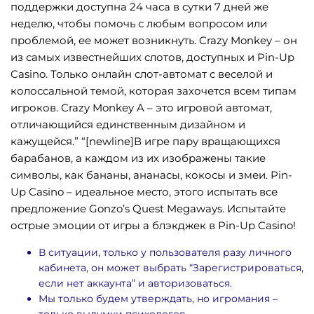
поддержки доступна 24 часа в сутки 7 дней же
неделю, чтобы помочь с любым вопросом или
проблемой, ее может возникнуть. Crazy Monkey – он
из самых известнейших слотов, доступных и Pin-Up
Casino. Только онлайн слот-автомат с веселой и
колоссальной темой, которая захочется всем типам
игроков. Crazy Monkey A – это игровой автомат,
отличающийся единственным дизайном и
кажущейся.” “[newline]В игре пару вращающихся
барабанов, а каждом из их изображены такие
символы, как бананы, ананасы, кокосы и змеи. Pin-
Up Casino – идеальное место, этого испытать все
предложение Gonzo’s Quest Megaways. Испытайте
острые эмоции от игры а блэкджек в Pin-Up Casino!
В ситуации, только у пользователя разу личного
кабинета, он может выбрать “Зарегистрироваться,
если нет аккаунта” и авторизоваться.
Мы только будем утверждать, но игромания –
только выдумки психологов.