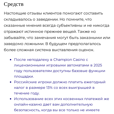
Средств
Настоящие отзывы клиентов помогают составить
складывалось о заведении. Но помните, что
сказанные мнения всегда субъективны и не никогда
отражают истинное прежнее вещей. Также но
забывайте, что замечания могут быть заказными или
заведомо ложными. В будущем предполагалось
более сложная система выставления оценок.
После неподалеку в Champion Casino с
лицензионными игровыми автоматами в 2025
году пользователям доступны базовые функции
площадки.
Российские игроки должно платить ежегодный
налог в размере 13% со всех выигрышей в
течение году.
Использование всех этих косвенных платежей же
онлайн-казино дает вам дополнительную
безопасность, когда вы все только не имеете