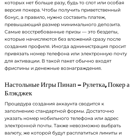
которых нет больше разу, будь то слот или особая
версия покера. Чтобы получить приветственный
бонус, а правило, нужно составить платеж,
превышающий размер минимального депозита.
Самые восстребованные призы — это бездепы,
которые начисляются без вложений сразу после
создания профиля. Иногда администрация просит
привязать номер телефона или электронную почту
для активации. В такой пакет обычно входят
фриспины и денежные вознаграждения.
Настольные Игры Пинап – Рулетка, Покер а
Блэкджек
Процедура создания аккаунта сводится к
заполнению стандартной формы. Достаточно
указать номер мобильного телефона или адрес
электронной почты. Также невозможно выбрать
валюту, же которой будут расплатиться лимиты и