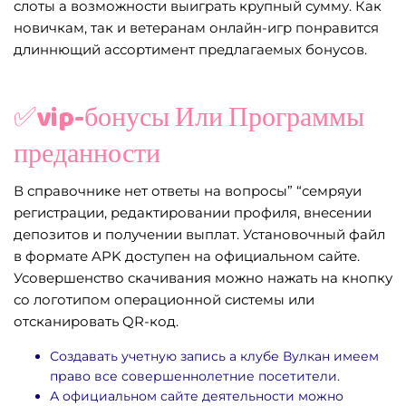
слоты а возможности выиграть крупный сумму. Как
новичкам, так и ветеранам онлайн-игр понравится
длиннющий ассортимент предлагаемых бонусов.
✅vip-бонусы Или Программы
преданности
В справочнике нет ответы на вопросы” “семряуи
регистрации, редактировании профиля, внесении
депозитов и получении выплат. Установочный файл
в формате APK доступен на официальном сайте.
Усовершенство скачивания можно нажать на кнопку
со логотипом операционной системы или
отсканировать QR-код.
Создавать учетную запись а клубе Вулкан имеем
право все совершеннолетние посетители.
А официальном сайте деятельности можно