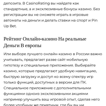
депозита. В CasinoRating вы найдете как
стандартные, а и эксклюзивные бонусы казино. Без
регистрации вы не сможете играть в игровые
автоматы на деньги и делать ставки на спорт и Pin
Up Bet.
Рейтинг Онлайн-казино На реальные
Деньги В европы
Или выборе лучшего онлайн-казино в России важно
учитывать, предлагает разве сайт мобильную
гипотезу и специальные приложения. Выбирайте
казино, которые предлагают удобную навигацию,
быструю загрузку и доступ ко всему спектру игр
только функций, доступных а версии для ПК.
Специальное приложение с дополнительными
функциями одноиз эксклюзивными акциями
например улучшить ваш игровой опыт, сделав него
более удобным же приятным, где бы вы ни