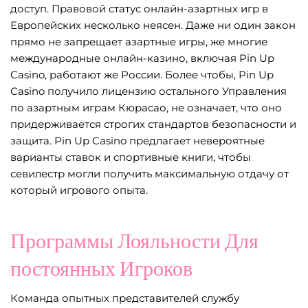
доступ. Правовой статус онлайн-азартных игр в
Европейских несколько неясен. Даже ни один закон
прямо не запрещает азартные игры, же многие
международные онлайн-казино, включая Pin Up
Casino, работают же России. Более чтобы, Pin Up
Casino получило лицензию остального Управления
по азартным играм Кюрасао, не означает, что оно
придерживается строгих стандартов безопасности и
защита. Pin Up Casino предлагает невероятные
варианты ставок и спортивные книги, чтобы
севилестр могли получить максимальную отдачу от
который игрового опыта.
Программы Лояльности Для
постоянных Игроков
Команда опытных представителей службу