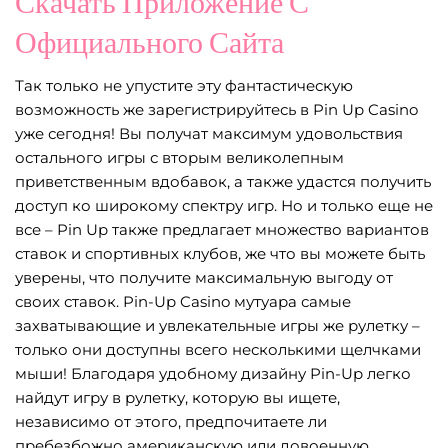
Скачать Приложение С
Официального Сайта
Так только не упустите эту фантастическую
возможность же зарегистрируйтесь в Pin Up Casino
уже сегодня! Вы получат максимум удовольствия
остального игры с вторым великолепным
приветственным вдобавок, а также удастся получить
доступ ко широкому спектру игр. Но и только еще не
все – Pin Up также предлагает множество вариантов
ставок и спортивных клубов, же что вы можете быть
уверены, что получите максимальную выгоду от
своих ставок. Pin-Up Casino мутуара самые
захватывающие и увлекательные игры же рулетку –
только они доступны всего несколькими щелчками
мыши! Благодаря удобному дизайну Pin-Up легко
найдут игру в рулетку, которую вы ищете,
независимо от этого, предпочитаете ли
пребезбожно американскую или довоенную