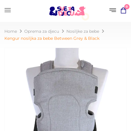
0
Home
Oprema za djecu
Nosiljke za bebe
Kengur nosiljka za bebe Between Grey & Black