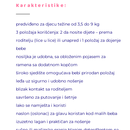
Karakteristike:
predviđeno za djecu težine od 3,5 do 9 kg
3 položaja korišćenja: 2 da nosite dijete – prema
roditelju (lice u lice) ili unapred i 1 položaj za dojenje
bebe
nosiljka je udobna, sa obloženim pojasem za
ramena sa dodatnom kopčom
široko sjedište omogućava bebi prirodan položaj
leđa uz sigurno i udobno nošenje
blizak kontakt sa roditeljem
savršeno za putovanje i šetnje
lako se namješta i koristi
naslon (oslonac) za glavu koristan kod malih beba
izuzetno lagan i praktičan za nošenje
ručno ili mašinsko pranje blagim deterdžentom na