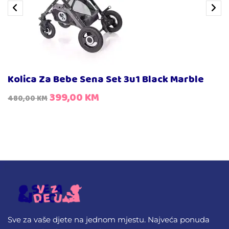
Kolica Za Bebe Sena Set 3u1 Black Marble
399,00
KM
480,00
KM
Sve za vaše djete na jednom mjestu. Najveća ponuda