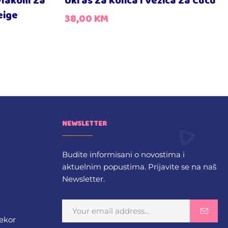
vlakom Za
Ukras Za Kolica I Vezica Za Cucu
eige
38,00
KM
NEWSLETTER
Budite informisani o novostima i
aktuelnim popustima. Prijavite se na naš
Newsletter.
dekor