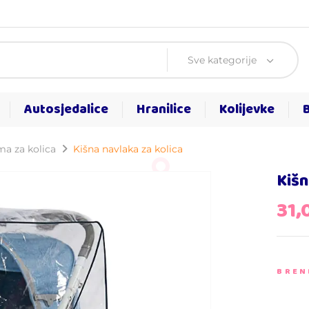
Sve kategorije
Autosjedalice
Hranilice
Kolijevke
a za kolica
Kišna navlaka za kolica
Kišn
31,
BREN