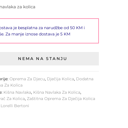
navlaka za kolica
stava je besplatna za narudžbe od 50 KM i
še. Za manje iznose dostava je 5 KM
NEMA NA STANJU
rije:
Oprema Za Djecu
,
Dječija Kolica
,
Dodatna
a Za Kolica
e:
Kišna Navlaka
,
Kišna Navlaka Za Kolica
,
vač Za Kolica
,
Zaštitna Oprema Za Dječija Kolica
:
Lorelli Bertoni