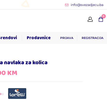
info@svezadjecu.ba
0
Brendovi
Prodavnice
PRIJAVA
REGISTRACIJA
a navlaka za kolica
00
KM
D: