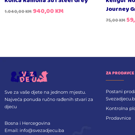
Kolica Ramona 3u1 Steel Grey
Kengur No
Journey G
940,00
KM
1.040,00
KM
59
75,00
KM
ZA PRODAVCE
Postani prod
Sve za vaše djete na jednom mjestu.
Svezadjecu.
Najveća ponuda ručno rađenih stvari za
djecu
Kontrolna pl
Prodavnice
Bosna i Hercegovina
Email: info@svezadjecu.ba