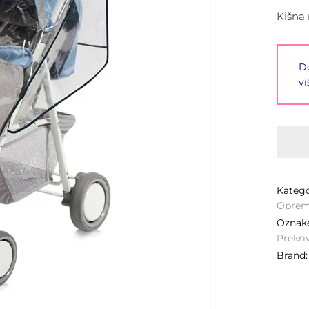
Kišna 
Do
vi
Katego
Oprem
Oznak
Prekri
Brand