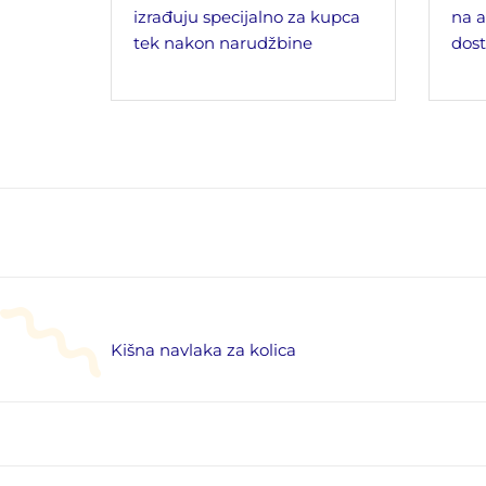
izrađuju specijalno za kupca
na a
tek nakon narudžbine
dost
Kišna navlaka za kolica