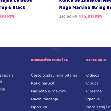
siljka Za Bebe
Kolica Sa Zimskom Na
rey & Black
Noge Martina String B
,00
KM
175,00
KM
220,00
KM
KORISNIČKA PODRŠKA
KATEGORIJE
avac na
Često postavljena pitanja
Odjeća
ba
Kako naručiti
Obuća
oča
Naručite e-mailom
Oprema
Način plaćanja
Igračke
Isporuka
Namještaj i 