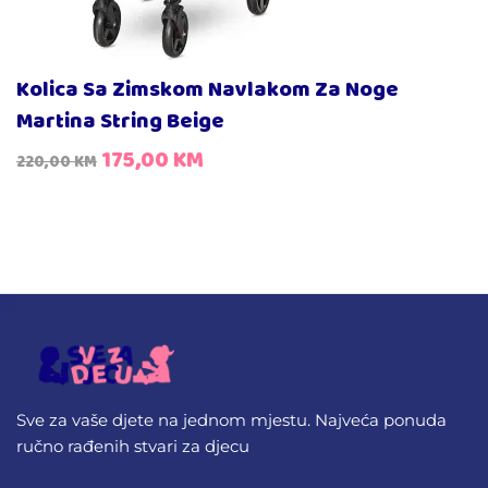
Kolica Sa Zimskom Navlakom Za Noge
Martina String Beige
175,00
KM
220,00
KM
Sve za vaše djete na jednom mjestu. Najveća ponuda
ručno rađenih stvari za djecu