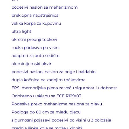
podesivi naslon sa mehanizmom
preklopna nadstrešnica
velika korpa za kupovinu
ultra light
okretni prednji točkovi
ručka podesiva po visini
adapteri za auto sedište
aluminijumski okvir
podesivi naslon, naslon za noge i baldahin
dupla kočnica na zadnjim točkovima
EPS, memorijska pjena za veću sigurnost i udobnost
Odobreno u skladu sa ECE R129/03
Podesiva preko mehanizma naslona za glavu
Podloga do 60 cm za mlađu djecu
sigurnosni pojasevi podesivi po visini u 3 položaja
prednja šipka koja se može ukloniti