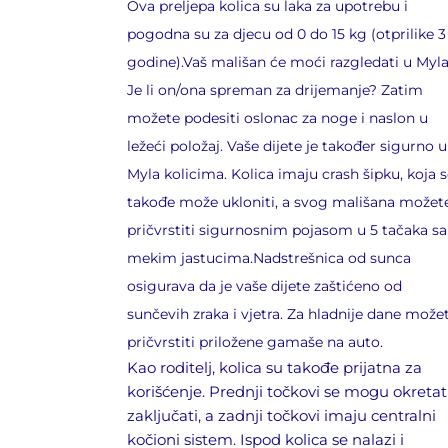
Ova preljepa kolica su laka za upotrebu i
pogodna su za djecu od 0 do 15 kg (otprilike 3
godine).Vaš mališan će moći razgledati u Myla
Je li on/ona spreman za drijemanje? Zatim
možete podesiti oslonac za noge i naslon u
ležeći položaj. Vaše dijete je također sigurno u
Myla kolicima. Kolica imaju crash šipku, koja 
takođe može ukloniti, a svog mališana možet
pričvrstiti sigurnosnim pojasom u 5 tačaka sa
mekim jastucima.Nadstrešnica od sunca
osigurava da je vaše dijete zaštićeno od
sunčevih zraka i vjetra. Za hladnije dane može
pričvrstiti priložene gamaše na auto.
Kao roditelj, kolica su takođe prijatna za
korišćenje. Prednji točkovi se mogu okretati
zaključati, a zadnji točkovi imaju centralni
kočioni sistem. Ispod kolica se nalazi i