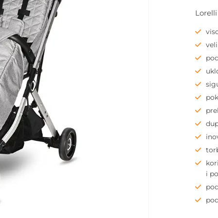
Lorell
vis
vel
pod
ukl
sig
pok
pre
dup
ino
tor
kor
i p
pod
pod