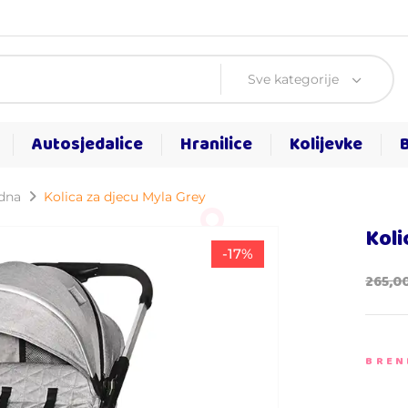
Sve kategorije
Autosjedalice
Hranilice
Kolijevke
rdna
Kolica za djecu Myla Grey
Koli
-17%
265,0
BREN