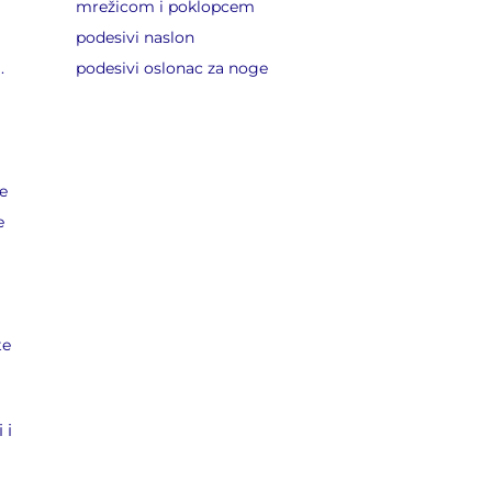
mrežicom i poklopcem
podesivi naslon
.
podesivi oslonac za noge
se
e
te
 i