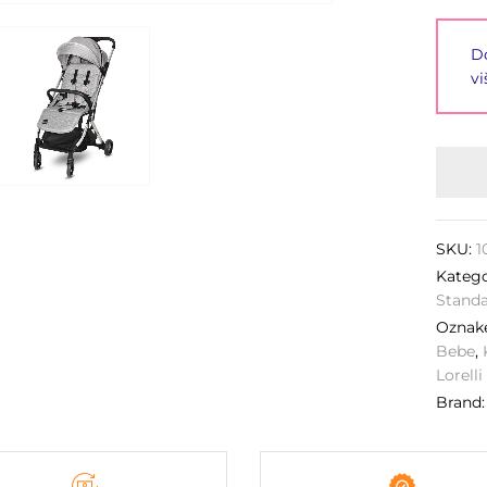
Do
vi
SKU:
1
Katego
Stand
Ozna
Bebe
,
Lorell
Brand