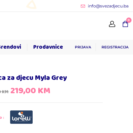
info@svezadjecu.ba
0
Brendovi
Prodavnice
PRIJAVA
REGISTRACIJA
ca za djecu Myla Grey
219,00
KM
0
KM
D: