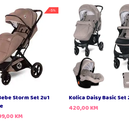
-5%
Bebe Storm Set 2u1
Kolica Daisy Basic Set 
ge
420,00
KM
99,00
KM