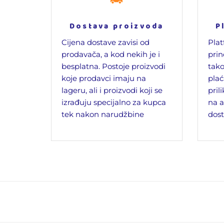
Dostava proizvoda
P
Cijena dostave zavisi od
Plat
prodavača, a kod nekih je i
prin
besplatna. Postoje proizvodi
tako
koje prodavci imaju na
plać
lageru, ali i proizvodi koji se
pril
izrađuju specijalno za kupca
na a
tek nakon narudžbine
dost