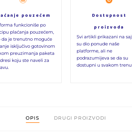
laćanje pouzećem
Dostupnost
forma funkcioniše po
proizvoda
cipu plaćanja pouzećem,
Svi artikli prikazani na sa
 da je trenutno moguće
su dio ponude naše
anje isključivo gotovinom
platforme, ali ne
ikom preuzimanja paketa
podrazumijeva se da su
dresi koju ste naveli za
dostupni u svakom trenu
avu.
OPIS
DRUGI PROIZVODI