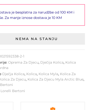
stava je besplatna za narudžbe od 100 KM i
še. Za manje iznose dostava je 10 KM
NEMA NA STANJU
0021592338-2-1
rije:
Oprema Za Djecu
,
Dječija Kolica
,
Kolica
ardna
ke
Dječja Kolica
,
Kolica
,
Kolica Myla
,
Kolica Za
Kolica Za Djecu
,
Kolica Za Djecu Myla Arctic Blue
,
i Bertoni
:
Lorelli Bertoni