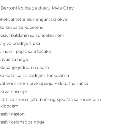
i Bertoni kolica za djecu Myla Grey
okokvalitetni aluminijumski okvir
ika korpa za kupovinu
esivi baldahin sa suncobranom
onjiva prednja šipka
urnosni pojas sa 5 tačaka
rivač za noge
klapanje jednom rukom
la kočnica na zadnjim točkovima
vativni sistem preklapanja + dodatna ručka
ba za nošenje
istiti za zimu i ljeto bočnog sjedišta sa mrežicom
oklopcem
esivi naslon
esivi oslonac za noge