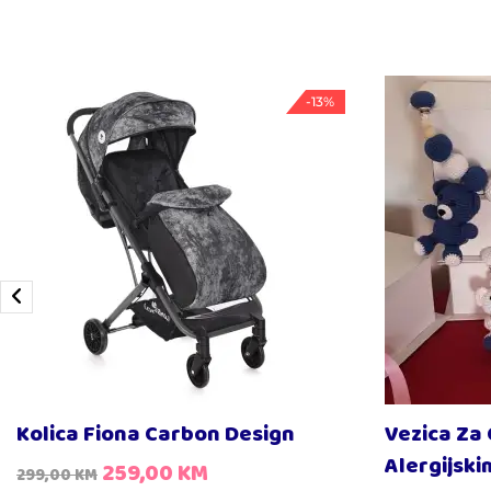
-13%
Kolica Fiona Carbon Design
Vezica Za 
Alergijsk
259,00
KM
299,00
KM