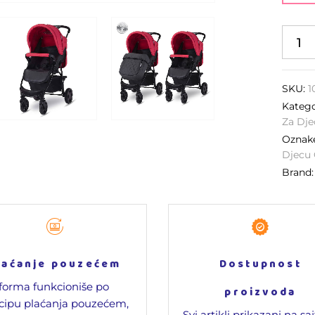
SKU:
1
Katego
Za Dje
Oznak
Djecu 
Brand
laćanje pouzećem
Dostupnost
forma funkcioniše po
proizvoda
cipu plaćanja pouzećem,
Svi artikli prikazani na sa