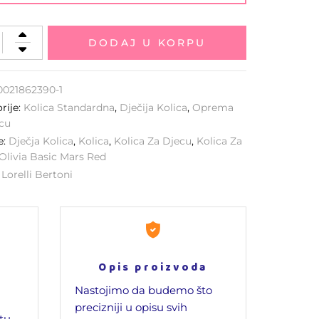
DODAJ U KORPU
0021862390-1
rije:
Kolica Standardna
,
Dječija Kolica
,
Oprema
cu
e:
Dječja Kolica
,
Kolica
,
Kolica Za Djecu
,
Kolica Za
Olivia Basic Mars Red
:
Lorelli Bertoni
Opis proizvoda
Nastojimo da budemo što
precizniji u opisu svih
jtu