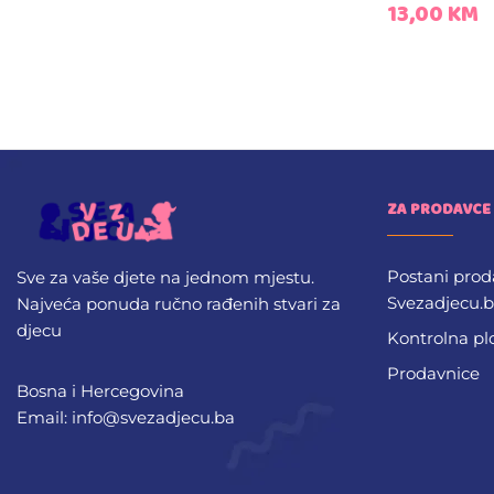
13,00
KM
ZA PRODAVCE
Postani prod
Sve za vaše djete na jednom mjestu.
Svezadjecu.
Najveća ponuda ručno rađenih stvari za
djecu
Kontrolna pl
Prodavnice
Bosna i Hercegovina
Email: info@svezadjecu.ba