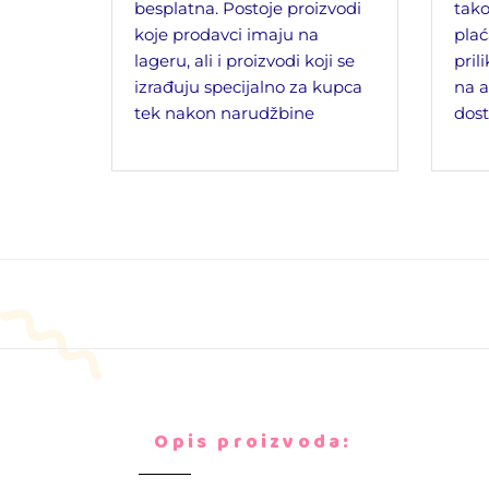
besplatna. Postoje proizvodi
tako
koje prodavci imaju na
plać
lageru, ali i proizvodi koji se
pril
izrađuju specijalno za kupca
na a
tek nakon narudžbine
dost
Opis proizvoda: