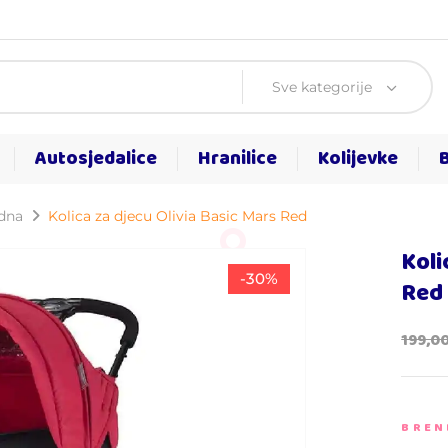
Sve kategorije
Autosjedalice
Hranilice
Kolijevke
rdna
Kolica za djecu Olivia Basic Mars Red
Koli
-30%
Red
199,0
BREN