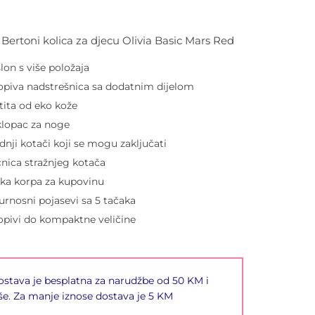
i Bertoni kolica za djecu Olivia Basic Mars Red
lon s više položaja
opiva nadstrešnica sa dodatnim dijelom
tita od eko kože
lopac za noge
dnji kotači koji se mogu zaključati
nica stražnjeg kotača
ika korpa za kupovinu
urnosni pojasevi sa 5 tačaka
opivi do kompaktne veličine
stava je besplatna za narudžbe od 50 KM i
še. Za manje iznose dostava je 5 KM