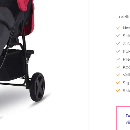
Lorell
Nas
Skl
Zaš
Pok
Pre
Koč
Vel
Sig
Skl
Do
vi