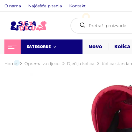
O nama
Najčešća pitanja
Kontakt
Novo
Kolica
KATEGORIJE
Home
Oprema za djecu
Dječija kolica
Kolica standa