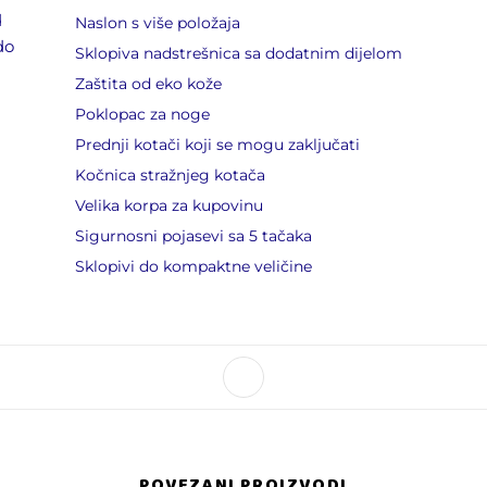
d
Naslon s više položaja
do
Sklopiva nadstrešnica sa dodatnim dijelom
Zaštita od eko kože
a
Poklopac za noge
Prednji kotači koji se mogu zaključati
Kočnica stražnjeg kotača
Velika korpa za kupovinu
Sigurnosni pojasevi sa 5 tačaka
Sklopivi do kompaktne veličine
POVEZANI PROIZVODI