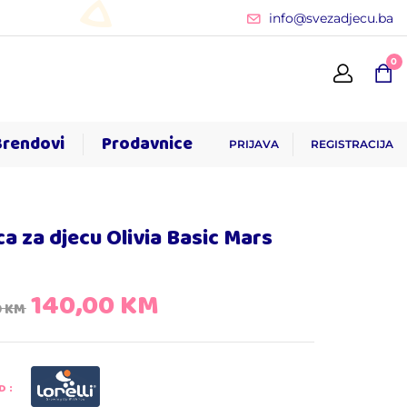
info@svezadjecu.ba
0
Brendovi
Prodavnice
PRIJAVA
REGISTRACIJA
ca za djecu Olivia Basic Mars
140,00
KM
0
KM
D: