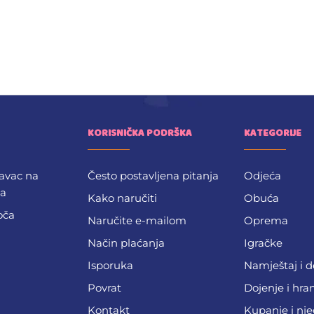
KORISNIČKA PODRŠKA
KATEGORIJE
avac na
Često postavljena pitanja
Odjeća
ba
Kako naručiti
Obuća
oča
Naručite e-mailom
Oprema
Način plaćanja
Igračke
Isporuka
Namještaj i 
Povrat
Dojenje i hra
Kontakt
Kupanje i nj