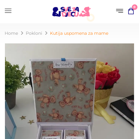
0
Home
Pokloni
Kutija uspomena za mame