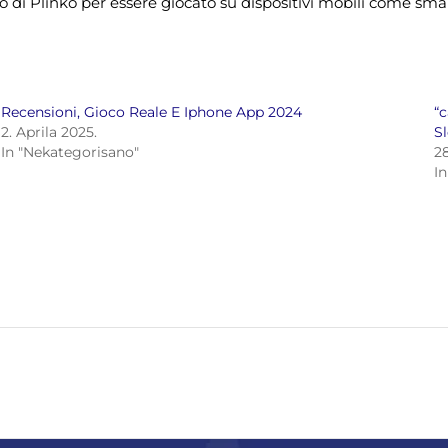
oco di Plinko per essere giocato su dispositivi mobili come sm
Recensioni, Gioco Reale E Iphone App 2024
“
2. Aprila 2025.
S
In "Nekategorisano"
2
In