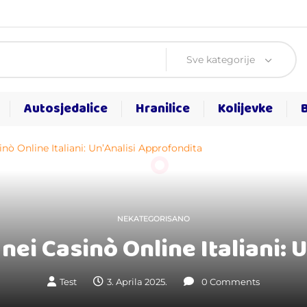
Sve kategorije
Autosjedalice
Hranilice
Kolijevke
inò Online Italiani: Un’Analisi Approfondita
NEKATEGORISANO
 nei Casinò Online Italiani:
Test
3. Aprila 2025.
0
Comments