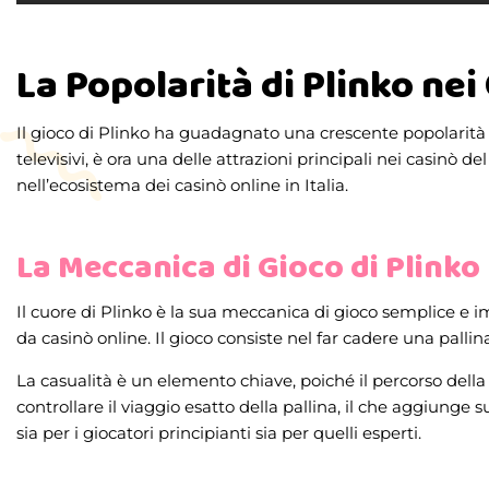
La Popolarità di Plinko nei
Il gioco di Plinko ha guadagnato una crescente popolarità n
televisivi, è ora una delle attrazioni principali nei casinò de
nell’ecosistema dei casinò online in Italia.
La Meccanica di Gioco di Plinko
Il cuore di Plinko è la sua meccanica di gioco semplice e
da casinò online. Il gioco consiste nel far cadere una palli
La casualità è un elemento chiave, poiché il percorso della
controllare il viaggio esatto della pallina, il che aggiunge 
sia per i giocatori principianti sia per quelli esperti.