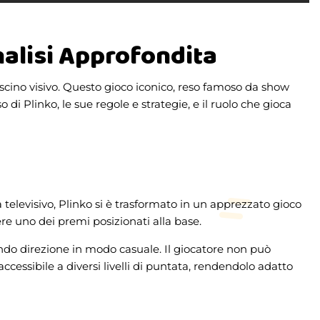
Analisi Approfondita
fascino visivo. Questo gioco iconico, reso famoso da show
o di Plinko, le sue regole e strategie, e il ruolo che gioca
elevisivo, Plinko si è trasformato in un apprezzato gioco
ere uno dei premi posizionati alla base.
iando direzione in modo casuale. Il giocatore non può
ccessibile a diversi livelli di puntata, rendendolo adatto