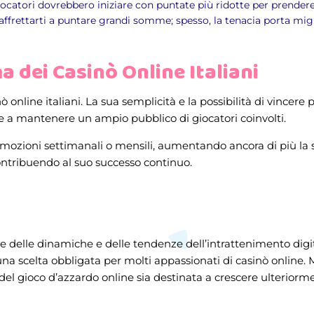
catori dovrebbero iniziare con puntate più ridotte per prendere
ffrettarti a puntare grandi somme; spesso, la tenacia porta migli
ma dei Casinò Online Italiani
 online italiani. La sua semplicità e la possibilità di vincere 
i e a mantenere un ampio pubblico di giocatori coinvolti.
romozioni settimanali o mensili, aumentando ancora di più la su
 contribuendo al suo successo continuo.
one delle dinamiche e delle tendenze dell’intrattenimento dig
 una scelta obbligata per molti appassionati di casinò online.
del gioco d’azzardo online sia destinata a crescere ulteriorm