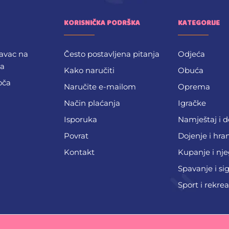
KORISNIČKA PODRŠKA
KATEGORIJE
avac na
Često postavljena pitanja
Odjeća
ba
Kako naručiti
Obuća
oča
Naručite e-mailom
Oprema
Način plaćanja
Igračke
Isporuka
Namještaj i 
Povrat
Dojenje i hra
Kontakt
Kupanje i nj
Spavanje i si
Sport i rekrea