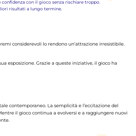
 confidenza con il gioco senza rischiare troppo.
ori risultati a lungo termine.
premi considerevoli lo rendono un’attrazione irresistibile.
a esposizione. Grazie a queste iniziative, il gioco ha
itale contemporaneo. La semplicità e l’eccitazione del
 Mentre il gioco continua a evolversi e a raggiungere nuovi
ente.