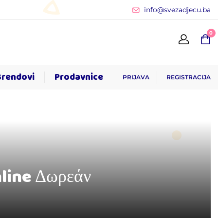
info@svezadjecu.ba
0
Brendovi
Prodavnice
PRIJAVA
REGISTRACIJA
nline Δωρεάν