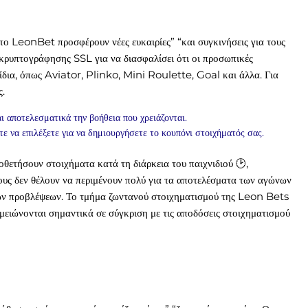
στο LeonBet προσφέρουν νέες ευκαιρίες” “και συγκινήσεις για τους
 κρυπτογράφησης SSL για να διασφαλίσει ότι οι προσωπικές
χνίδια, όπως Aviator, Plinko, Mini Roulette, Goal και άλλα. Για
ς.
 αποτελεσματικά την βοήθεια που χρειάζονται.
ίτε να επιλέξετε για να δημιουργήσετε το κουπόνι στοιχήματός σας.
οθετήσουν στοιχήματα κατά τη διάρκεια του παιχνιδιού 🕑,
ους δεν θέλουν να περιμένουν πολύ για τα αποτελέσματα των αγώνων
ιθανών προβλέψεων. Το τμήμα ζωντανού στοιχηματισμού της Leon Bets
μειώνονται σημαντικά σε σύγκριση με τις αποδόσεις στοιχηματισμού