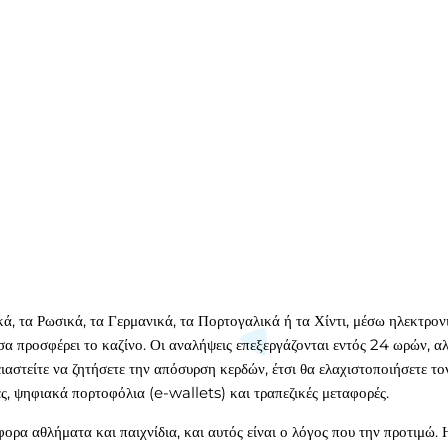
ά, τα Ρωσικά, τα Γερμανικά, τα Πορτογαλικά ή τα Χίντι, μέσω ηλεκτρον
α προσφέρει το καζίνο. Οι αναλήψεις επεξεργάζονται εντός 24 ωρών, αλ
ρειαστείτε να ζητήσετε την απόσυρση κερδών, έτσι θα ελαχιστοποιήσετε
ς, ψηφιακά πορτοφόλια (e-wallets) και τραπεζικές μεταφορές.
φορα αθλήματα και παιχνίδια, και αυτός είναι ο λόγος που την προτιμώ.