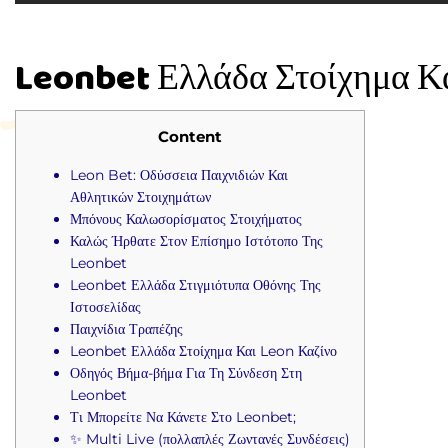
Leonbet Ελλάδα Στοίχημα Κ
Content
Leon Bet: Οδύσσεια Παιχνιδιών Και
Αθλητικών Στοιχημάτων
Μπόνους Καλωσορίσματος Στοιχήματος
Καλώς Ήρθατε Στον Επίσημο Ιστότοπο Της
Leonbet
Leonbet Ελλάδα Στιγμιότυπα Οθόνης Της
Ιστοσελίδας
Παιχνίδια Τραπέζης
Leonbet Ελλάδα Στοίχημα Και Leon Καζίνο
Οδηγός Βήμα-βήμα Για Τη Σύνδεση Στη
Leonbet
Τι Μπορείτε Να Κάνετε Στο Leonbet;
✨ Multi Live (πολλαπλές Ζωντανές Συνδέσεις)