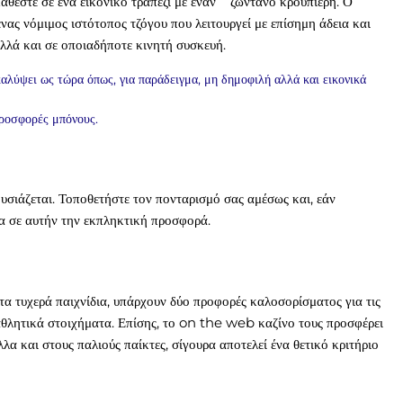
άθεστε σε ένα εικονικό τραπέζι με έναν” “ζωντανό κρουπιέρη. Ο
ας νόμιμος ιστότοπος τζόγου που λειτουργεί με επίσημη άδεια και
λλά και σε οποιαδήποτε κινητή συσκευή.
καλύψει ως τώρα όπως, για παράδειγμα, μη δημοφιλή αλλά και εικονικά
προσφορές μπόνους.
υσιάζεται. Τοποθετήστε τον πονταρισμό σας αμέσως και, εάν
τα σε αυτήν την εκπληκτική προσφορά.
τα τυχερά παιχνίδια, υπάρχουν δύο προφορές καλοσορίσματος για τις
 αθλητικά στοιχήματα. Επίσης, το on the web καζίνο τους προσφέρει
α και στους παλιούς παίκτες, σίγουρα αποτελεί ένα θετικό κριτήριο