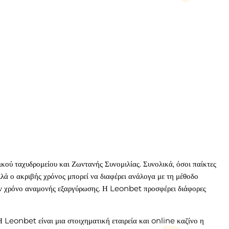
ικού ταχυδρομείου και Ζωντανής Συνομιλίας. Συνολικά, όσοι παίκτες
λά ο ακριβής χρόνος μπορεί να διαφέρει ανάλογα με τη μέθοδο
 τον χρόνο αναμονής εξαργύρωσης. Η Leonbet προσφέρει διάφορες
 Η Leonbet είναι μια στοιχηματική εταιρεία και online καζίνο η