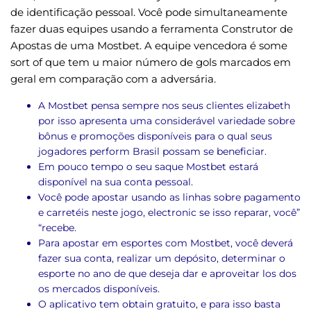
de identificação pessoal. Você pode simultaneamente
fazer duas equipes usando a ferramenta Construtor de
Apostas de uma Mostbet. A equipe vencedora é some
sort of que tem u maior número de gols marcados em
geral em comparação com a adversária.
A Mostbet pensa sempre nos seus clientes elizabeth
por isso apresenta uma considerável variedade sobre
bônus e promoções disponíveis para o qual seus
jogadores perform Brasil possam se beneficiar.
Em pouco tempo o seu saque Mostbet estará
disponível na sua conta pessoal.
Você pode apostar usando as linhas sobre pagamento
e carretéis neste jogo, electronic se isso reparar, você”
“recebe.
Para apostar em esportes com Mostbet, você deverá
fazer sua conta, realizar um depósito, determinar o
esporte no ano de que deseja dar e aproveitar los dos
os mercados disponíveis.
O aplicativo tem obtain gratuito, e para isso basta