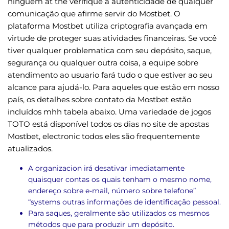
ninguém at the verifique a autenticidade de qualquer
comunicação que afirme servir do Mostbet. O
plataforma Mostbet utiliza criptografia avançada em
virtude de proteger suas atividades financeiras. Se você
tiver qualquer problematica com seu depósito, saque,
segurança ou qualquer outra coisa, a equipe sobre
atendimento ao usuario fará tudo o que estiver ao seu
alcance para ajudá-lo. Para aqueles que estão em nosso
país, os detalhes sobre contato da Mostbet estão
incluídos mhh tabela abaixo. Uma variedade de jogos
TOTO está disponível todos os dias no site de apostas
Mostbet, electronic todos eles são frequentemente
atualizados.
A organizacion irá desativar imediatamente
quaisquer contas os quais tenham o mesmo nome,
endereço sobre e-mail, número sobre telefone”
“systems outras informações de identificação pessoal.
Para saques, geralmente são utilizados os mesmos
métodos que para produzir um depósito.