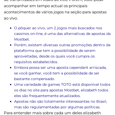
acompanhar em tempo actual os principais
acontecimentos de vários jogos na seção para apostas
ao vivo.
O pôquer ao vivo, um 2 jogos mais buscados nos
cassinos on-line, é uma das alternativas de apostas da
Mostbet.
Porém, existem diversas outras promoções dentro da
plataforma que tem a possibilidade de serem
aproveitadas, desde os quais você cumpra os
requisitos estabelecidos.
Embora possa ser uma aposta cependant arriscada,
se você ganhar, você tem a possibilidade de ser
bastante compensado.
Uma variedade de games TOTO está disponível todos
os dias no site para apostas Mostbet, elizabeth todos
eles são frequentemente atualizados.
Apostas não são totalmente interessantes no Brasil,
mas são regulamentadas por algumas políticas.
Para entender mais sobre cada um deles elizabeth