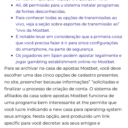
Ali, dê permissão para u sistema instalar programas
de fontes desconhecidas.
Para conhecer todas as opções de transmissões ao
vivo, veja a seção sobre esportes de transmissão ao”
“vivo da Mostbet.
É notable levar em consideração que a primeira coisa
que você precisa fazer é ir para since configurações
do smartphone, na parte de segurança.
Os jogadores em Spain podem apostar legalmente e
jogar gambling establishment online no Mostbet.
Para se archivar na casa de apostas Mostbet, você deve
escolher uma das cinco opções de cadastro presentes
no site, preencher because informações” “solicitadas e
finalizar u processo de criação de conta. O sistema de
afiliados da casa sobre apostas Mostbet funciona de
uma programa bem interessante at the permite que
você lucre indicando a new casa para operating-system
seus amigos. Nesta opção, será produzido um link
specific para você decretar aos seus amigos e