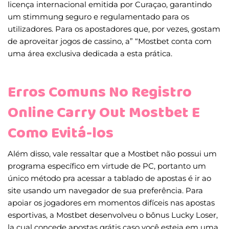
licença internacional emitida por Curaçao, garantindo
um stimmung seguro e regulamentado para os
utilizadores. Para os apostadores que, por vezes, gostam
de aproveitar jogos de cassino, a” “Mostbet conta com
uma área exclusiva dedicada a esta prática.
Erros Comuns No Registro
Online Carry Out Mostbet E
Como Evitá-los
Além disso, vale ressaltar que a Mostbet não possui um
programa específico em virtude de PC, portanto um
único método pra acessar a tablado de apostas é ir ao
site usando um navegador de sua preferência. Para
apoiar os jogadores em momentos difíceis nas apostas
esportivas, a Mostbet desenvolveu o bônus Lucky Loser,
la cual concede apostas grátis caso você esteja em uma