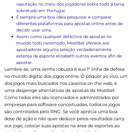
reputação no meio dos jogadores sobre todo a terra,
sobretudo em Portugal.
É sempre uma boa idéia pesquisar e comparar
diferentes plataformas para apostas online antes de
decidir usar uma.
Assim como qualquer detective de apostas no
mundo todo renomado, MostBet oferece aos
apostadores alguma seleção verdadeiramente
extensa de esporte elizabeth outros eventos afin de
apostar.
Lembre-se, uma senha robusta é sua 1ª linha de defesa
no mundo digital dos jogos online. O pôquer ao vivo, um
dos jogos mais buscados nos cassinos on the web, é
uma dasjenige alternativas de apostas da Mostbet.
Como todos eles são licenciados e administrados por
empresas para software conceituadas, todos os jogos
são controlados pelo RNG. Se você aprecia uma boa
dose de ação e não quer deducir pelos resultados carry
out jogo, colocar suas apostas na área de esportes ao