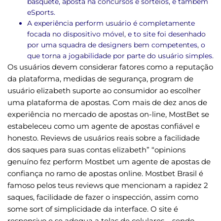
basquete, aposta na concursos e sorteios, e também
eSports.
A experiência perform usuário é completamente
focada no dispositivo móvel, e to site foi desenhado
por uma squadra de designers bem competentes, o
que torna a jogabilidade por parte do usuário simples.
Os usuários devem considerar fatores como a reputação
da plataforma, medidas de segurança, program de
usuário elizabeth suporte ao consumidor ao escolher
uma plataforma de apostas. Com mais de dez anos de
experiência no mercado de apostas on-line, MostBet se
estabeleceu como um agente de apostas confiável e
honesto. Reviews de usuários reais sobre a facilidade
dos saques para suas contas elizabeth” “opinions
genuíno fez perform Mostbet um agente de apostas de
confiança no ramo de apostas online. Mostbet Brasil é
famoso pelos teus reviews que mencionam a rapidez 2
saques, facilidade de fazer o inspección, assim como
some sort of simplicidade da interface. O site é
responsivo e se adequa a telas de celulares – sendo