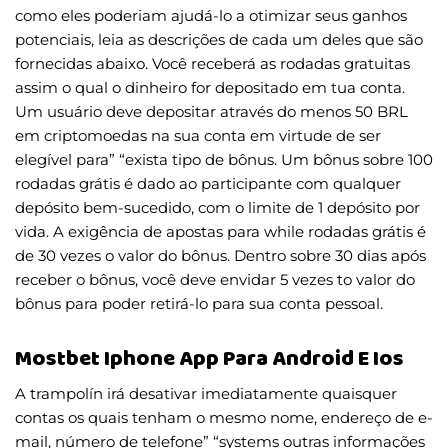
como eles poderiam ajudá-lo a otimizar seus ganhos
potenciais, leia as descrições de cada um deles que são
fornecidas abaixo. Você receberá as rodadas gratuitas
assim o qual o dinheiro for depositado em tua conta.
Um usuário deve depositar através do menos 50 BRL
em criptomoedas na sua conta em virtude de ser
elegível para” “exista tipo de bônus. Um bônus sobre 100
rodadas grátis é dado ao participante com qualquer
depósito bem-sucedido, com o limite de 1 depósito por
vida. A exigência de apostas para while rodadas grátis é
de 30 vezes o valor do bônus. Dentro sobre 30 dias após
receber o bônus, você deve envidar 5 vezes to valor do
bônus para poder retirá-lo para sua conta pessoal.
Mostbet Iphone App Para Android E Ios
A trampolín irá desativar imediatamente quaisquer
contas os quais tenham o mesmo nome, endereço de e-
mail, número de telefone” “systems outras informações