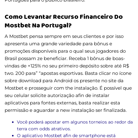
Como Levantar Recurso Financeiro Do
Mostbet Na Portugal?
A Mostbet pensa sempre em seus clientes e por isso
apresenta uma grande variedade para bônus e
promoções disponíveis para o qual seus jogadores do
Brasil possam ze beneficiar. Receba 1 bônus de boas-
vindas de +125% no seu primeiro depósito sobre até R$
two. 200 para” “apostas esportivas. Basta clicar no ícone
sobre download para Android os presente no site da
Mostbet e prosseguir com the instalação. É possível que
seu celular solicite autorização afin de instalar
aplicativos para fontes externas, basta realizar esta
permissão e aguardar a new instalação ser finalizada.
Você poderá apostar em algunos torneios ao redor da
terra com odds atrativos.
O aplicativo Mostbet afin de smartphone está