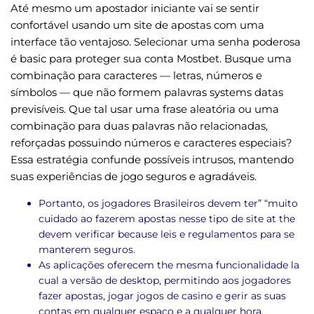
Até mesmo um apostador iniciante vai se sentir
confortável usando um site de apostas com uma
interface tão ventajoso. Selecionar uma senha poderosa
é basic para proteger sua conta Mostbet. Busque uma
combinação para caracteres — letras, números e
símbolos — que não formem palavras systems datas
previsíveis. Que tal usar uma frase aleatória ou uma
combinação para duas palavras não relacionadas,
reforçadas possuindo números e caracteres especiais?
Essa estratégia confunde possíveis intrusos, mantendo
suas experiências de jogo seguros e agradáveis.
Portanto, os jogadores Brasileiros devem ter” “muito
cuidado ao fazerem apostas nesse tipo de site at the
devem verificar because leis e regulamentos para se
manterem seguros.
As aplicações oferecem the mesma funcionalidade la
cual a versão de desktop, permitindo aos jogadores
fazer apostas, jogar jogos de casino e gerir as suas
contas em qualquer espaço e a qualquer hora.