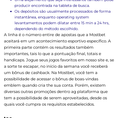
producir encontrada na tableta de busca.
Os depósitos são usualmente processados de forma
instantânea, enquanto operating system
levantamentos podem dilatar entre 15 min a 24 hrs,
dependendo do método escolhido.
A linha é o número entire de apostas que a Mostbet
aceitará em um acontecimiento esportivo específico. A
primeira parte contém os resultados também
importantes, tais lo que a pontuação final, totais e
handicaps. Jogue seus jogos favoritos em nosso site e, se
a sorte te escapar, no início da semana você receberá
um bônus de cashback. Na Mostbet, você tem a
possibilidade de acessar o bônus de boas-vindas
emblem quando cria the sua conta. Porém, existem
diversas outras promoções dentro ag plataforma que
tem a possibilidade de serem aproveitadas, desde os
quais você cumpra os requisitos estabelecidos.