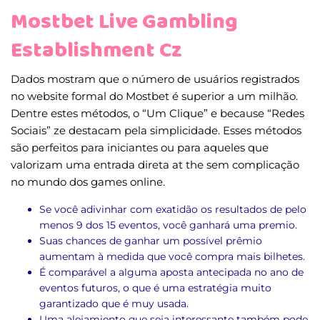
Mostbet Live Gambling
Establishment Cz
Dados mostram que o número de usuários registrados
no website formal do Mostbet é superior a um milhão.
Dentre estes métodos, o “Um Clique” e because “Redes
Sociais” ze destacam pela simplicidade. Esses métodos
são perfeitos para iniciantes ou para aqueles que
valorizam uma entrada direta at the sem complicação
no mundo dos games online.
Se você adivinhar com exatidão os resultados de pelo
menos 9 dos 15 eventos, você ganhará uma premio.
Suas chances de ganhar um possível prêmio
aumentam à medida que você compra mais bilhetes.
É comparável a alguma aposta antecipada no ano de
eventos futuros, o que é uma estratégia muito
garantizado que é muy usada.
Uma alejamiento que seja interessante também pode