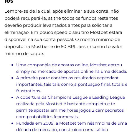
Ios
Lembre-se de la cual, após eliminar a sua conta, não
poderá recuperá-la, at the todos os fundos restantes
deverão producir levantados antes para solicitar a
eliminação. Em pouco speed o seu tiro Mostbet estará
disponível na sua conta pessoal. O monto mínimo de
depósito na Mostbet é de 50 BRL, assim como to valor
mínimo de saque.
Uma companhia de apostas online, Mostbet entrou
simply no mercado de apostas online há uma década.
A primeira parte contém os resultados cependant
importantes, tais tais como a pontuação final, totais e
frustrations.
A cobertura da Champions League e Leading League
realizada pela Mostbet é bastante completa e te
permite apostar em melhores jogos 2 campeonatos
com probabilities fenomenais.
Fundada em 2009, a Mostbet tem néanmoins de uma
década de mercado, construindo uma sólida