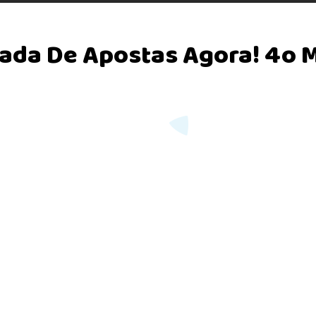
nada De Apostas Agora! 4o M