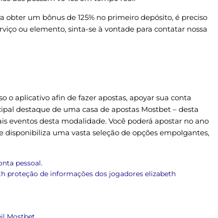
ra obter um bônus de 125% no primeiro depósito, é preciso
rviço ou elemento, sinta-se à vontade para contatar nossa
uso o aplicativo afin de fazer apostas, apoyar sua conta
cipal destaque de uma casa de apostas Mostbet – desta
pais eventos desta modalidade. Você poderá apostar no ano
ue disponibiliza uma vasta seleção de opções empolgantes,
onta pessoal.
eth proteção de informações dos jogadores elizabeth
il Mostbet.