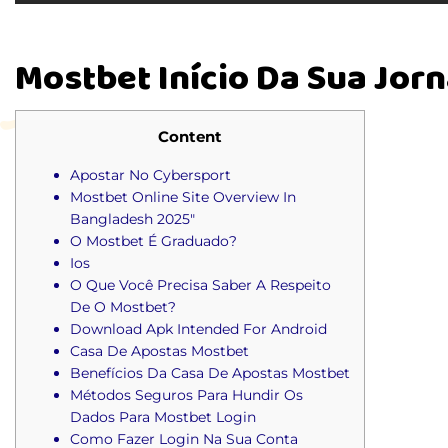
Mostbet Início Da Sua Jor
Content
Apostar No Cybersport
Mostbet Online Site Overview In
Bangladesh 2025″
O Mostbet É Graduado?
Ios
O Que Você Precisa Saber A Respeito
De O Mostbet?
Download Apk Intended For Android
Casa De Apostas Mostbet
Benefícios Da Casa De Apostas Mostbet
Métodos Seguros Para Hundir Os
Dados Para Mostbet Login
Como Fazer Login Na Sua Conta