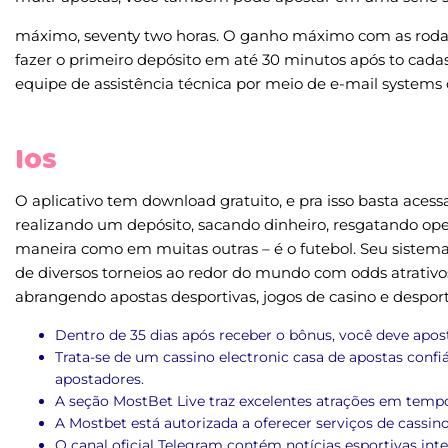
máximo, seventy two horas. O ganho máximo com as rodadas
fazer o primeiro depósito em até 30 minutos após to cada
equipe de assistência técnica por meio de e-mail systems 
Ios
O aplicativo tem download gratuito, e pra isso basta acessar
realizando um depósito, sacando dinheiro, resgatando op
maneira como em muitas outras – é o futebol. Seu sistema 
de diversos torneios ao redor do mundo com odds atrativo
abrangendo apostas desportivas, jogos de casino e desporto
Dentro de 35 dias após receber o bônus, você deve apost
Trata-se de um cassino electronic casa de apostas conf
apostadores.
A seção MostBet Live traz excelentes atrações em tempo
A Mostbet está autorizada a oferecer serviços de cassin
O canal oficial Telegram contém notícias esportivas inte