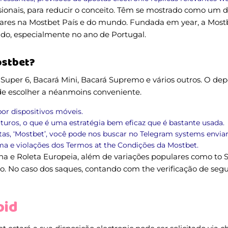
sionais, para reducir o conceito. Têm se mostrado como um do
lares na Mostbet País e do mundo. Fundada em year, a Most
do, especialmente no ano de Portugal.
ostbet?
Super 6, Bacará Mini, Bacará Supremo e vários outros. O de
ode escolher a néanmoins conveniente.
or dispositivos móveis.
uros, o que é uma estratégia bem eficaz que é bastante usada.
as, ‘Mostbet’, você pode nos buscar no Telegram systems envia
tema e violações dos Termos at the Condições da Mostbet.
ana e Roleta Europeia, além de variações populares como to 
 No caso dos saques, contando com the verificação de segu
oid