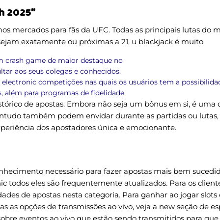
h 2025″
s mercados para fãs da UFC. Todas as principais lutas do 
sejam exatamente ou próximas a 21, u blackjack é muito
um crash game de maior destaque no
ultar aos seus colegas e conhecidos.
electronic competições nas quais os usuários tem a possibilidad
s, além para programas de fidelidade
stórico de apostas. Embora não seja um bônus em si, é uma 
ntudo também podem envidar durante as partidas ou lutas,
experiência dos apostadores única e emocionante.
conhecimento necessário para fazer apostas mais bem sucedi
nic todos eles são frequentemente atualizados. Para os clien
nidades de apostas nesta categoria. Para ganhar ao jogar slo
as as opções de transmissões ao vivo, veja a new seção de e
bre eventos ao vivo que estão sendo transmitidos para que 