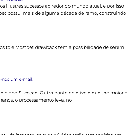
s illustres sucessos ao redor do mundo atual, e por isso
bet possui mais de alguma década de ramo, construindo
pósito e Mostbet drawback tem a possibilidade de serem
r-nos um e-mail.
Spin and Succeed. Outro ponto objetivo é que the maioria
rança, o processamento leva, no