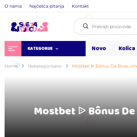
O nama
Najčešća pitanja
Kontakt
Novo
Kolica
KATEGORIJE
Home
Nekategorisano
Mostbet ᐉ Bônus De Boas-vind
Mostbet ᐉ Bônus De 