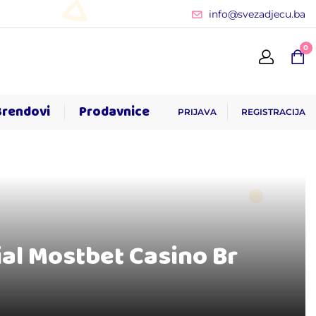
info@svezadjecu.ba
0
Brendovi
Prodavnice
PRIJAVA
REGISTRACIJA
al Mostbet Casino Br