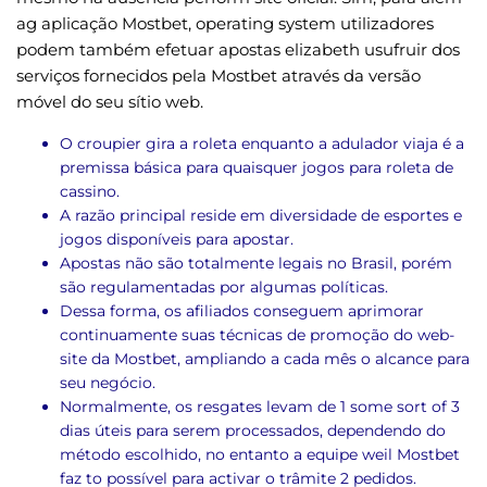
ag aplicação Mostbet, operating system utilizadores
podem também efetuar apostas elizabeth usufruir dos
serviços fornecidos pela Mostbet através da versão
móvel do seu sítio web.
O croupier gira a roleta enquanto a adulador viaja é a
premissa básica para quaisquer jogos para roleta de
cassino.
A razão principal reside em diversidade de esportes e
jogos disponíveis para apostar.
Apostas não são totalmente legais no Brasil, porém
são regulamentadas por algumas políticas.
Dessa forma, os afiliados conseguem aprimorar
continuamente suas técnicas de promoção do web-
site da Mostbet, ampliando a cada mês o alcance para
seu negócio.
Normalmente, os resgates levam de 1 some sort of 3
dias úteis para serem processados, dependendo do
método escolhido, no entanto a equipe weil Mostbet
faz to possível para activar o trâmite 2 pedidos.