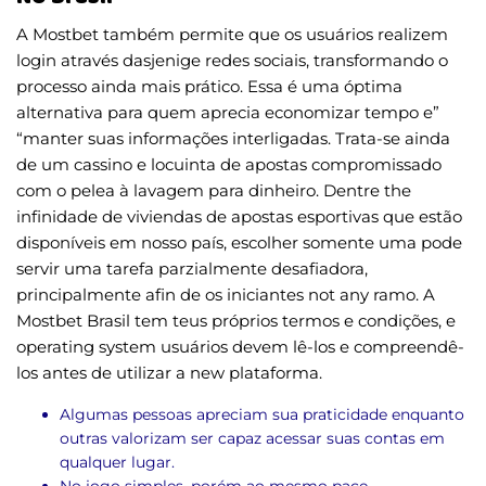
A Mostbet também permite que os usuários realizem
login através dasjenige redes sociais, transformando o
processo ainda mais prático. Essa é uma óptima
alternativa para quem aprecia economizar tempo e”
“manter suas informações interligadas. Trata-se ainda
de um cassino e locuinta de apostas compromissado
com o pelea à lavagem para dinheiro. Dentre the
infinidade de viviendas de apostas esportivas que estão
disponíveis em nosso país, escolher somente uma pode
servir uma tarefa parzialmente desafiadora,
principalmente afin de os iniciantes not any ramo. A
Mostbet Brasil tem teus próprios termos e condições, e
operating system usuários devem lê-los e compreendê-
los antes de utilizar a new plataforma.
Algumas pessoas apreciam sua praticidade enquanto
outras valorizam ser capaz acessar suas contas em
qualquer lugar.
No jogo simples, porém ao mesmo pace