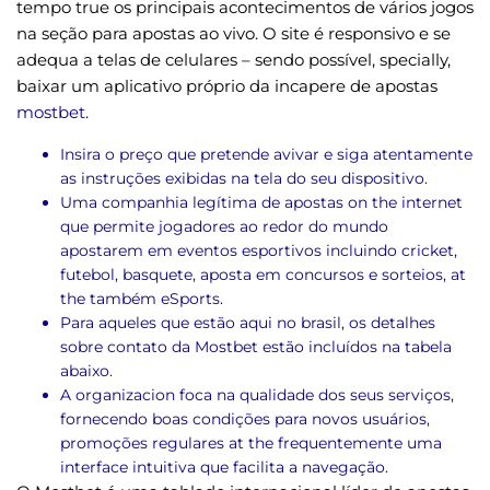
tempo true os principais acontecimentos de vários jogos
na seção para apostas ao vivo. O site é responsivo e se
adequa a telas de celulares – sendo possível, specially,
baixar um aplicativo próprio da incapere de apostas
mostbet
.
Insira o preço que pretende avivar e siga atentamente
as instruções exibidas na tela do seu dispositivo.
Uma companhia legítima de apostas on the internet
que permite jogadores ao redor do mundo
apostarem em eventos esportivos incluindo cricket,
futebol, basquete, aposta em concursos e sorteios, at
the também eSports.
Para aqueles que estão aqui no brasil, os detalhes
sobre contato da Mostbet estão incluídos na tabela
abaixo.
A organizacion foca na qualidade dos seus serviços,
fornecendo boas condições para novos usuários,
promoções regulares at the frequentemente uma
interface intuitiva que facilita a navegação.