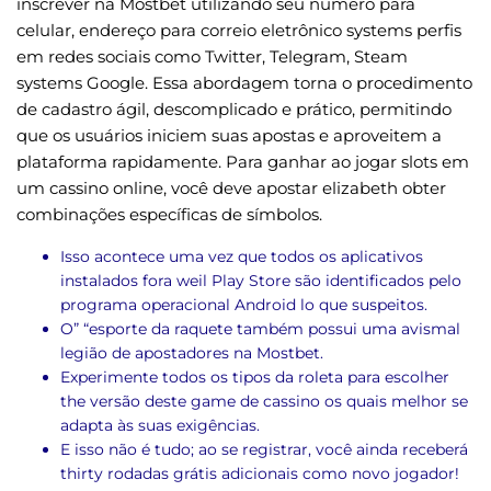
inscrever na Mostbet utilizando seu número para
celular, endereço para correio eletrônico systems perfis
em redes sociais como Twitter, Telegram, Steam
systems Google. Essa abordagem torna o procedimento
de cadastro ágil, descomplicado e prático, permitindo
que os usuários iniciem suas apostas e aproveitem a
plataforma rapidamente. Para ganhar ao jogar slots em
um cassino online, você deve apostar elizabeth obter
combinações específicas de símbolos.
Isso acontece uma vez que todos os aplicativos
instalados fora weil Play Store são identificados pelo
programa operacional Android lo que suspeitos.
O” “esporte da raquete também possui uma avismal
legião de apostadores na Mostbet.
Experimente todos os tipos da roleta para escolher
the versão deste game de cassino os quais melhor se
adapta às suas exigências.
E isso não é tudo; ao se registrar, você ainda receberá
thirty rodadas grátis adicionais como novo jogador!