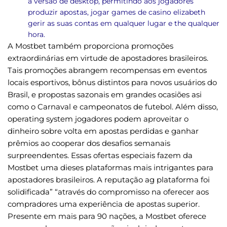
a versão de desktop, permitindo aos jogadores
produzir apostas, jogar games de casino elizabeth
gerir as suas contas em qualquer lugar e the qualquer
hora.
A Mostbet também proporciona promoções
extraordinárias em virtude de apostadores brasileiros.
Tais promoções abrangem recompensas em eventos
locais esportivos, bônus distintos para novos usuários do
Brasil, e propostas sazonais em grandes ocasiões asi
como o Carnaval e campeonatos de futebol. Além disso,
operating system jogadores podem aproveitar o
dinheiro sobre volta em apostas perdidas e ganhar
prêmios ao cooperar dos desafios semanais
surpreendentes. Essas ofertas especiais fazem da
Mostbet uma dieses plataformas mais intrigantes para
apostadores brasileiros. A reputação ag plataforma foi
solidificada” “através do compromisso na oferecer aos
compradores uma experiência de apostas superior.
Presente em mais para 90 nações, a Mostbet oferece