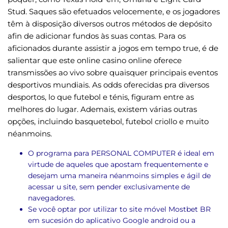
Stud. Saques são efetuados velocemente, e os jogadores
têm à disposição diversos outros métodos de depósito
afin de adicionar fundos às suas contas. Para os
aficionados durante assistir a jogos em tempo true, é de
salientar que este online casino online oferece
transmissões ao vivo sobre quaisquer principais eventos
desportivos mundiais. As odds oferecidas pra diversos
desportos, lo que futebol e ténis, figuram entre as
melhores do lugar. Ademais, existem várias outras
opções, incluindo basquetebol, futebol criollo e muito
néanmoins.
O programa para PERSONAL COMPUTER é ideal em
virtude de aqueles que apostam frequentemente e
desejam uma maneira néanmoins simples e ágil de
acessar u site, sem pender exclusivamente de
navegadores.
Se você optar por utilizar to site móvel Mostbet BR
em sucesión do aplicativo Google android ou a