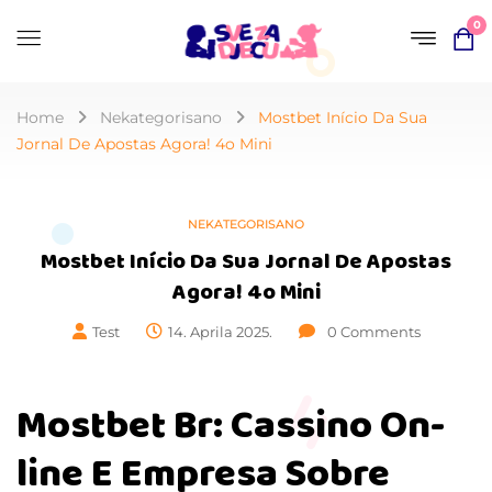
0
Home
Nekategorisano
Mostbet Início Da Sua
Jornal De Apostas Agora! 4o Mini
NEKATEGORISANO
Mostbet Início Da Sua Jornal De Apostas
Agora! 4o Mini
Test
14. Aprila 2025.
0
Comments
Mostbet Br: Cassino On-
line E Empresa Sobre