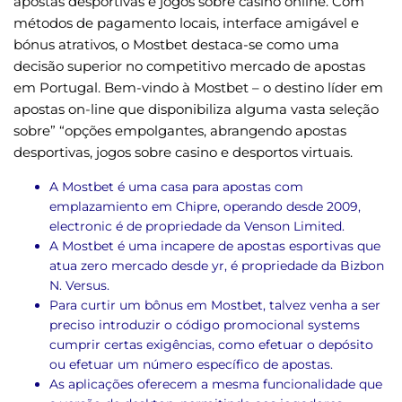
apostas desportivas e jogos sobre casino online. Com
métodos de pagamento locais, interface amigável e
bónus atrativos, o Mostbet destaca-se como uma
decisão superior no competitivo mercado de apostas
em Portugal. Bem-vindo à Mostbet – o destino líder em
apostas on-line que disponibiliza alguma vasta seleção
sobre” “opções empolgantes, abrangendo apostas
desportivas, jogos sobre casino e desportos virtuais.
A Mostbet é uma casa para apostas com
emplazamiento em Chipre, operando desde 2009,
electronic é de propriedade da Venson Limited.
A Mostbet é uma incapere de apostas esportivas que
atua zero mercado desde yr, é propriedade da Bizbon
N. Versus.
Para curtir um bônus em Mostbet, talvez venha a ser
preciso introduzir o código promocional systems
cumprir certas exigências, como efetuar o depósito
ou efetuar um número específico de apostas.
As aplicações oferecem a mesma funcionalidade que