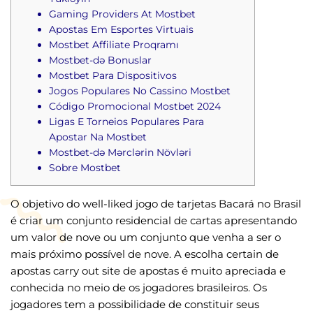
Gaming Providers At Mostbet
Apostas Em Esportes Virtuais
Mostbet Affiliate Proqramı
Mostbet-də Bonuslar
Mostbet Para Dispositivos
Jogos Populares No Cassino Mostbet
Código Promocional Mostbet 2024
Ligas E Torneios Populares Para
Apostar Na Mostbet
Mostbet-də Mərclərin Növləri
Sobre Mostbet
O objetivo do well-liked jogo de tarjetas Bacará no Brasil
é criar um conjunto residencial de cartas apresentando
um valor de nove ou um conjunto que venha a ser o
mais próximo possível de nove. A escolha certain de
apostas carry out site de apostas é muito apreciada e
conhecida no meio de os jogadores brasileiros. Os
jogadores tem a possibilidade de constituir seus