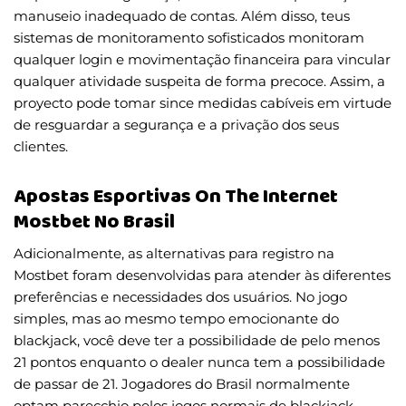
manuseio inadequado de contas. Além disso, teus
sistemas de monitoramento sofisticados monitoram
qualquer login e movimentação financeira para vincular
qualquer atividade suspeita de forma precoce. Assim, a
proyecto pode tomar since medidas cabíveis em virtude
de resguardar a segurança e a privação dos seus
clientes.
Apostas Esportivas On The Internet
Mostbet No Brasil
Adicionalmente, as alternativas para registro na
Mostbet foram desenvolvidas para atender às diferentes
preferências e necessidades dos usuários. No jogo
simples, mas ao mesmo tempo emocionante do
blackjack, você deve ter a possibilidade de pelo menos
21 pontos enquanto o dealer nunca tem a possibilidade
de passar de 21. Jogadores do Brasil normalmente
optam parecchio pelos jogos normais de blackjack