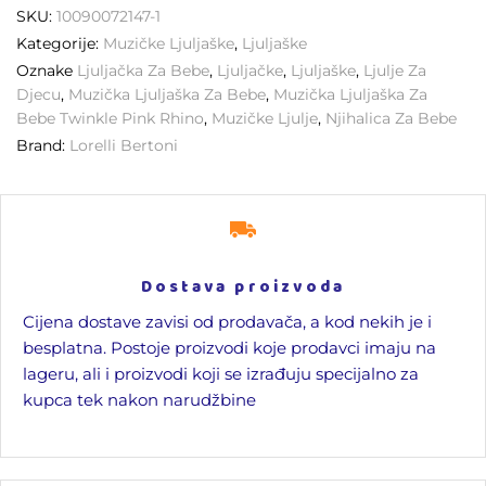
SKU:
10090072147-1
Kategorije:
Muzičke Ljuljaške
,
Ljuljaške
Oznake
Ljuljačka Za Bebe
,
Ljuljačke
,
Ljuljaške
,
Ljulje Za
Djecu
,
Muzička Ljuljaška Za Bebe
,
Muzička Ljuljaška Za
Bebe Twinkle Pink Rhino
,
Muzičke Ljulje
,
Njihalica Za Bebe
Brand:
Lorelli Bertoni
Dostava proizvoda
Cijena dostave zavisi od prodavača, a kod nekih je i
besplatna. Postoje proizvodi koje prodavci imaju na
lageru, ali i proizvodi koji se izrađuju specijalno za
kupca tek nakon narudžbine