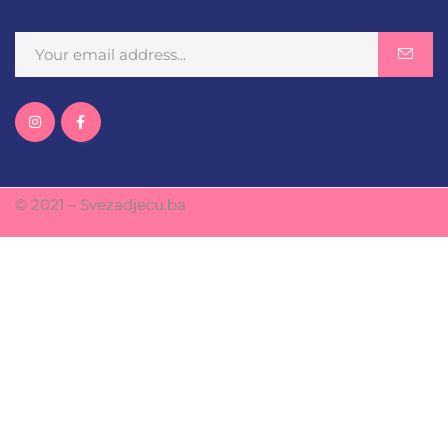
© 2021 – Svezadjecu.ba