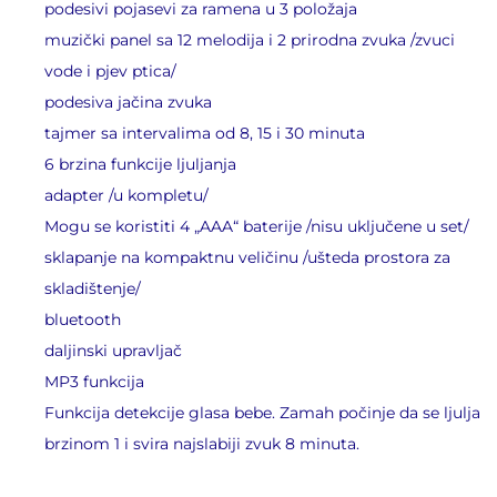
podesivi pojasevi za ramena u 3 položaja
muzički panel sa 12 melodija i 2 prirodna zvuka /zvuci
vode i pjev ptica/
podesiva jačina zvuka
tajmer sa intervalima od 8, 15 i 30 minuta
6 brzina funkcije ljuljanja
adapter /u kompletu/
Mogu se koristiti 4 „AAA“ baterije /nisu uključene u set/
sklapanje na kompaktnu veličinu /ušteda prostora za
skladištenje/
bluetooth
daljinski upravljač
MP3 funkcija
Funkcija detekcije glasa bebe. Zamah počinje da se ljulja
brzinom 1 i svira najslabiji zvuk 8 minuta.