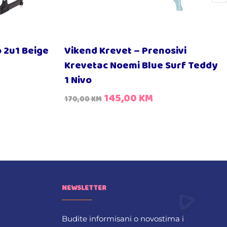
o 2u1 Beige
Vikend Krevet – Prenosivi
Krevetac Noemi Blue Surf Teddy
1 Nivo
145,00
KM
170,00
KM
NEWSLETTER
Budite informisani o novostima i