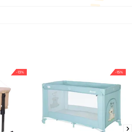
-13%
-15%