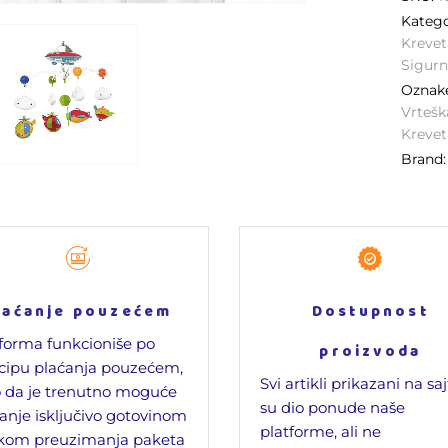
Katego
Krevet
Sigurn
Oznak
Vrtešk
Krevet
Brand
laćanje pouzećem
Dostupnost
forma funkcioniše po
proizvoda
cipu plaćanja pouzećem,
Svi artikli prikazani na sa
 da je trenutno moguće
su dio ponude naše
anje isključivo gotovinom
platforme, ali ne
ikom preuzimanja paketa