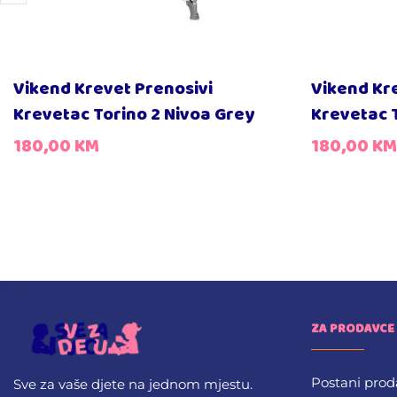
Vikend Krevet Prenosivi
Vikend Kr
Krevetac Torino 2 Nivoa Grey
Krevetac T
180,00
KM
180,00
KM
ZA PRODAVCE
Postani prod
Sve za vaše djete na jednom mjestu.