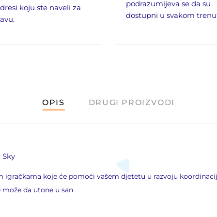
podrazumijeva se da su
dresi koju ste naveli za
dostupni u svakom trenu
avu.
OPIS
DRUGI PROIZVODI
m Sky
m igračkama koje će pomoći vašem djetetu u razvoju koordinacije
e može da utone u san