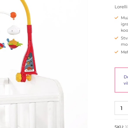
Lorell
Muz
igr
koo
Stv
mož
Meh
Do
vi
SKU:
1