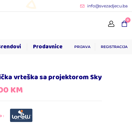
info@svezadjecu.ba
0
Brendovi
Prodavnice
PRIJAVA
REGISTRACIJA
čka vrteška sa projektorom Sky
,00
KM
D: