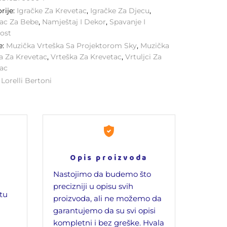
rije:
Igračke Za Krevetac
,
Igračke Za Djecu
,
ac Za Bebe
,
Namještaj I Dekor
,
Spavanje I
ost
e:
Muzička Vrteška Sa Projektorom Sky
,
Muzička
a Za Krevetac
,
Vrteška Za Krevetac
,
Vrtuljci Za
ac
:
Lorelli Bertoni
Opis proizvoda
Nastojimo da budemo što
precizniji u opisu svih
jtu
proizvoda, ali ne možemo da
garantujemo da su svi opisi
kompletni i bez greške. Hvala