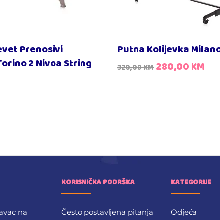
evet Prenosivi
Putna Kolijevka Milan
orino 2 Nivoa String
280,00
KM
320,00
KM
KORISNIČKA PODRŠKA
KATEGORIJE
avac na
Često postavljena pitanja
Odjeća