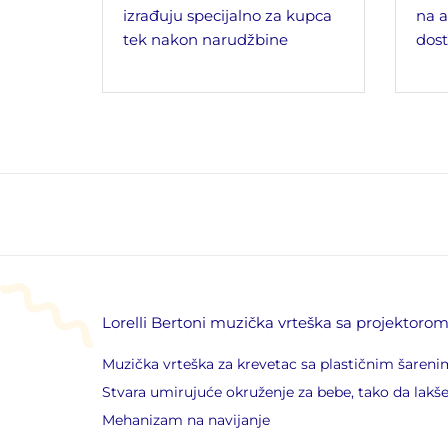
izrađuju specijalno za kupca
na a
tek nakon narudžbine
dost
Lorelli Bertoni muzička vrteška sa projektoro
Muzička vrteška za krevetac sa plastičnim šareni
Stvara umirujuće okruženje za bebe, tako da lakš
Mehanizam na navijanje